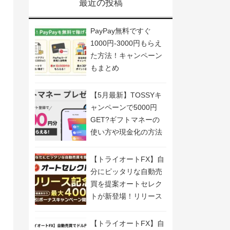
最近の投稿
PayPay無料ですぐ
1000円-3000円もらえ
た方法！キャンペーン
もまとめ
【5月最新】TOSSYキ
ャンペーンで5000円
GET?ギフトマネーの
使い方や現金化の方法
も解説
【トライオートFX】自
分にピッタリな自動売
買を提案オートセレク
トが新登場！リリース
記念キャンペーン開
催！
【トライオートFX】自