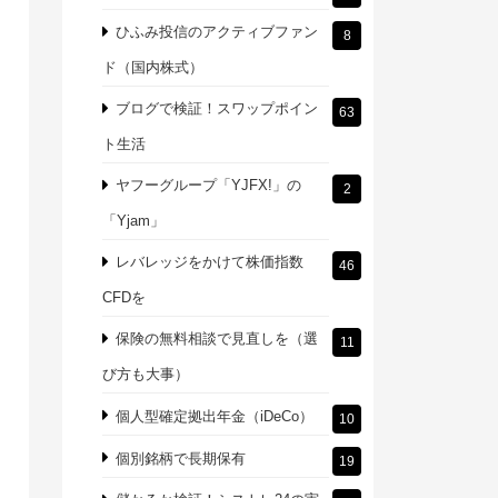
ひふみ投信のアクティブファン
8
ド（国内株式）
ブログで検証！スワップポイン
63
ト生活
ヤフーグループ「YJFX!」の
2
「Yjam」
レバレッジをかけて株価指数
46
CFDを
保険の無料相談で見直しを（選
11
び方も大事）
個人型確定拠出年金（iDeCo）
10
個別銘柄で長期保有
19