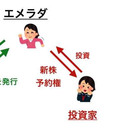
投
ト
や
る