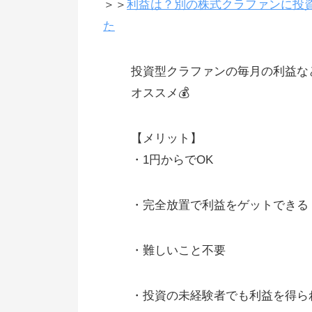
＞＞
利益は？別の株式クラファンに投資
売却益になる場合
た
株は証券会社を通じて売る
エメラダの運用実績は随時更新
投資型クラファンの毎月の利益な
オススメ💰
ネット上の意見、感想
他の投資型クラウドファンディン
【メリット】
との比較
・1円からでOK
議決権を持った株主がたくさんい
と、経営の自由度が下がる
・完全放置で利益をゲットできる
VCが入って来づらくなる（その
お金が集まりにくくなる）
・難しいこと不要
エメラダにあるシンジケート
・投資の未経験者でも利益を得ら
エメラダで投資した後に、資金調