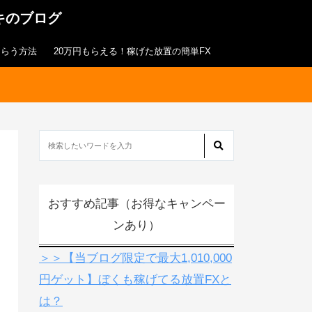
キのブログ
もらう方法
20万円もらえる！稼げた放置の簡単FX
おすすめ記事（お得なキャンペー
ンあり）
＞＞【当ブログ限定で最大1,010,000
円ゲット】ぼくも稼げてる放置FXと
は？