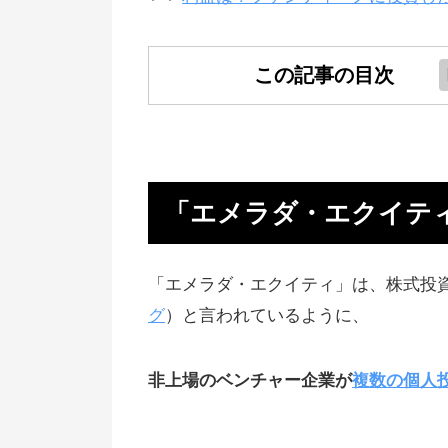
この記事の目次
「エメラダ・エクイティ」とは？
んな仕組み？
投資家がハイリターンを狙える
「エメラダ・エクイテ
ユーザーからの評価、口コミは良
げ
「エメラダ・エクイティ」は、株式投
【大事な話】エメラダの問題点「
グ
）と言われているように、
査に通りづらい」
非上場のベンチャー企業が
複数の個人
投資で稼ぐチャンスの多いサイト
オススメ