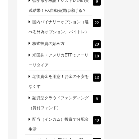
儲かるか検証！シストレ24の実
9
践結果！FX自動売買は稼げる？
国内バイナリーオプション（選
22
べる外為オプション、バイトレ）
株式投資の始め方
20
米国株・アメリカETFでアーリ
18
ーリタイア
老後資金を用意！お金の不安を
13
なくす
融資型クラウドファンディング
8
（貸付ファンド）
配当（インカム）投資で分配金
40
生活