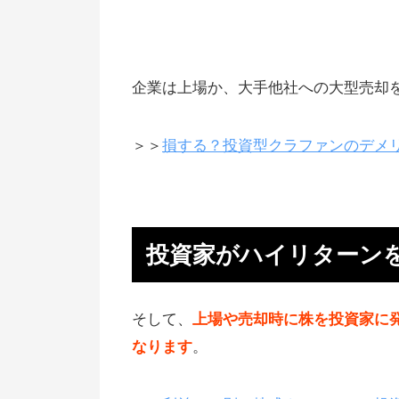
IPOは失敗、損失のリスクもある
出資というよりも夢を買う感じ
出資を受ける企業は死に物狂いで
企業は上場か、大手他社への大型売却
ターンを
企業の情報は都度、共有してもら
＞＞
損する？投資型クラファンのデメ
る
投資家の資産は守られる（分別管
理）
投資家がハイリターン
投資家が払う手数料はなし
株式発行（新株予約権）の詳しい
そして、
上場や売却時に株を投資家に
組み
なります
。
上場や売却で初めて、株を持ち売
る