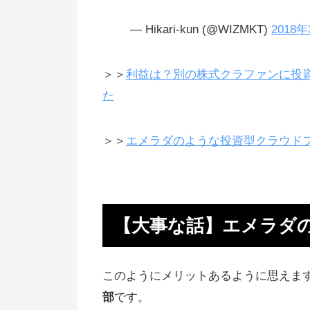
他の儲かってる投資
— Hikari-kun (@WIZMKT)
2018
貯金のような放置投資で稼ぐ方法
＞＞
利益は？別の株式クラファンに投資
定期預金の1万倍以上儲かる資産
た
利息収入で堅実に稼ぐ
リスク分散で手堅く利益を得る
＞＞
エメラダのような投資型クラウド
確実に儲かる投資はないけれど
カードローンで借金はダメ絶対
安定収入を得る方法を知る
【大事な話】エメラダ
爆上がり銘柄リップルもおすすめ
本当にお金が必要な会社がファン
このようにメリットあるように思えま
ィーノで調達
部
です。