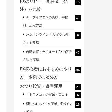
FXのリピート系注文（発
177
注）を比較
ループイフダンの実績、手数
40
料、設定方法
外為オンライン「iサイクル注
6
文」を攻略
自動売買トライオートFXの設定
47
方法と実績
FX初心者におすすめのやり
387
方、少額での始め方
おつり投資・資産運用
28
「トラノコ」の実績・口コミ
6
SBIネオモバイル証券でTポイン
13
ト投資