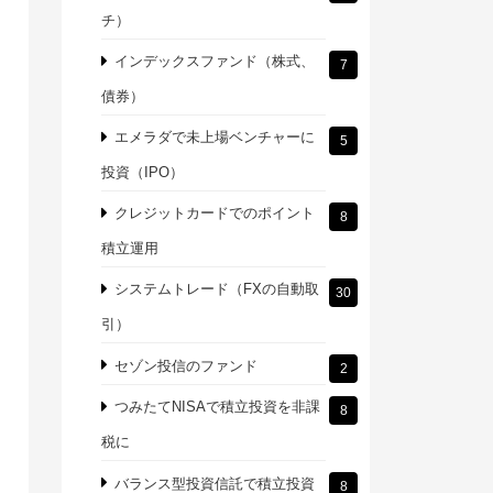
チ）
インデックスファンド（株式、
7
債券）
エメラダで未上場ベンチャーに
5
投資（IPO）
クレジットカードでのポイント
8
積立運用
システムトレード（FXの自動取
30
引）
セゾン投信のファンド
2
つみたてNISAで積立投資を非課
8
税に
バランス型投資信託で積立投資
8