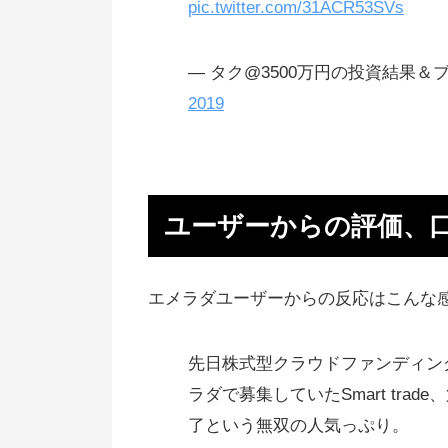
pic.twitter.com/31ACR53SVs
があると有利な条件で株を持てる
エメラダはスタートアップへ、フ
— タク@3500万円の投資結果＆ブロ
ンディーノは中小企業へ投資
2019
ビール会社のバイアウト事例
アサヒビールがイタリアなどのビ
ル会社を買収してる
ユーザーからの評価、
第二弾のファンドもスタート
第三弾の案件もかなりイケてる
エメラダユーザーからの反応はこんな
【追記】審査に落ちたので、他の
資を頑張ります
先日株式型クラウドファンディン
エメラダバンクもスタート
ラダで募集していたSmart tra
ハイリスク・ハイリターンな投資
了という無双の人気っぷり。
（感想、口コミはいろいろ）