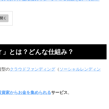
ど
ィ」とは？どんな仕組み？
さ
資型の
クラウドファンディング
（
ソーシャルレンディン
審
投資家からお金を集められる
サービス
。
が