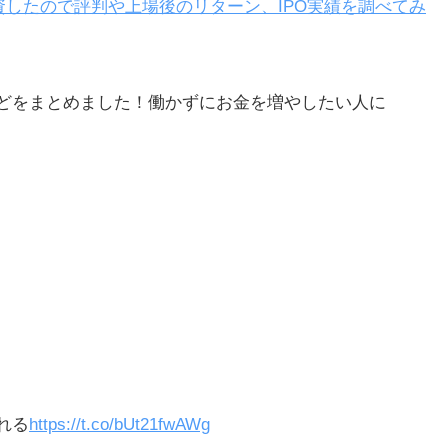
したので評判や上場後のリターン、IPO実績を調べてみ
どをまとめました！働かずにお金を増やしたい人に
グ
る
後に
れる
https://t.co/bUt21fwAWg
達