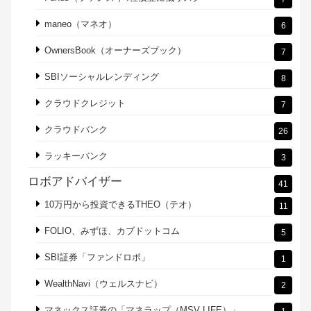
おつり投資・資産運用
28
「トラノコ」の実績・口コミ
6
SBIネオモバイル証券でTポイント投資
13
自動で貯金できるfinbee（フィンビー）
2
ソーシャルレンディングサービス（税金、利
109
回り）
Funds（ファンズ ）:社債並に低リスク
7
maneo（マネオ）
6
OwnersBook（オーナーズブック）
7
SBIソーシャルレンディング
8
クラウドクレジット
7
クラウドバンク
26
ラッキーバンク
3