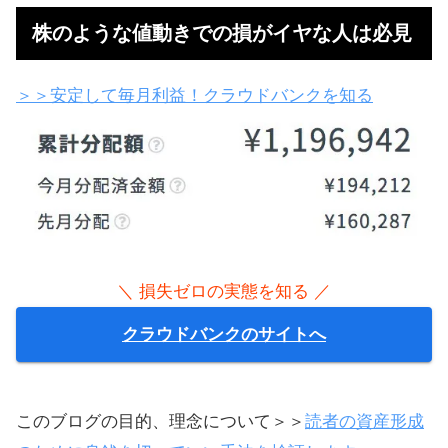
＼ 最大1,003,000円もらう ／
LIGHT FXで
無料で口座を作る
株のような値動きでの損がイヤな人は必見
＞＞安定して毎月利益！クラウドバンクを知る