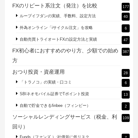
イトレ）
株式投資の始め方
20
米国株・アメリカETFでアーリーリタイア
18
老後資金を用意！お金の不安をなくす
13
融資型クラウドファンディング（貸付ファンド）
8
配当（インカム）投資で分配金生活
40
FXのリピート系注文（発注）を比較
177
ループイフダンの実績、手数料、設定方法
40
外為オンライン「iサイクル注文」を攻略
6
自動売買トライオートFXの設定方法と実績
47
FX初心者におすすめのやり方、少額での始め
387
方