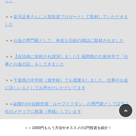
このブログを運営する著者・タクスズキについて実
績を紹介↓
＞＞
投資のプロとして人気雑誌「プレジデント」に掲載されまし
た（ベストセラー作家＆FP資格を持つ横山さんと同じページに
て）
＞＞
楽天証券さんに人気投資ブロガーとして取材していただきま
した
＞＞
お金の専門家として、有名な日経の雑誌に取材されました
＞＞
【自治体に依頼され講演しました】福岡県の久留米市で「仕
＞＞1000円もらう方法やオススメの1円投資を紹介！
事とお金の話」をしてきました