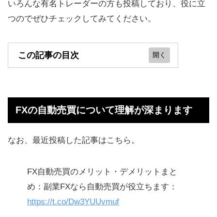
いろんな有名トレーダーの方も投稿しており、役に立
つのでぜひチェックしてみてください。
この記事の目次
FXの自動売買について理解が深まり
ます
FXの自動売買について理解が深まります
今後も記事を更新していきます
ほったらかしOKなので副業にもぴっ
なお、最近投稿した記事はこちら。
たり
初心者でも鉄板の方法で儲かりまし
FX自動売買のメリット・デメリットまと
た
め：副業FXなら自動売買が役立ちます：
https://t.co/Dw3YUUvmuf
【追記】どんどん記事が更新されて