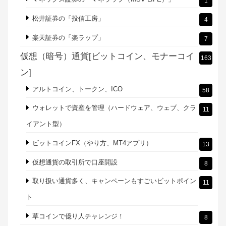
ロボアドバイザー
41
10万円から投資できるTHEO（テオ）
11
FOLIO、みずほ、カブドットコム
5
SBI証券「ファンドロボ」
1
WealthNavi（ウェルスナビ）
2
マネックス証券の「マネラップ（MSV LIFE）」
1
松井証券の「投信工房」
4
楽天証券の「楽ラップ」
7
仮想（暗号）通貨[ビットコイン、モナーコイ
163
ン]
アルトコイン、トークン、ICO
58
ウォレットで資産を管理（ハードウェア、ウェブ、クラ
11