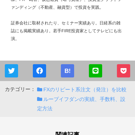
タクスズキ
プロ投資家
2015年から投資を開始。累計2億円を投資中。現在はセミリ
タイア・FIREし、投資収入で生活中。
株、FX・為替、仮想通貨（暗号資産）、投資型クラウドフ
ァンディング（不動産、融資型）で投資を実践。
証券会社に取材されたり、セミナー実績あり。日経系の雑
誌にも掲載実績あり。若手FIRE投資家としてテレビにも出
演。