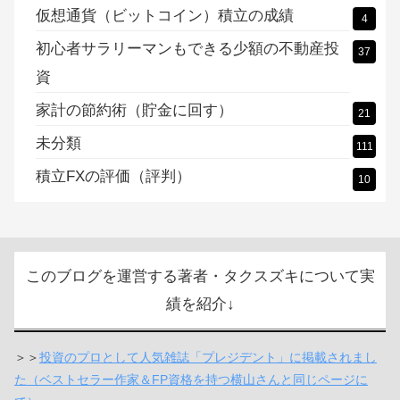
イアント型）
ビットコインFX（やり方、MT4アプリ）
13
仮想通貨の取引所で口座開設
8
取り扱い通貨多く、キャンペーンもすごいビットポイン
11
ト
草コインで億り人チャレンジ！
8
仮想通貨（ビットコイン）積立の成績
4
初心者サラリーマンもできる少額の不動産投
37
資
家計の節約術（貯金に回す）
21
未分類
111
積立FXの評価（評判）
10