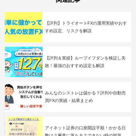
B!
カテゴリー：
FXのリピート系注文（発注）を比較
ループイフダンの実績、手数料、設
定方法
関連記事
【評判】トライオートFXの運用実績やおす
すめ設定、リスクを解説
【評判＆実績】ループイフダンを検証し失
敗！最強のおすすめ設定も解説