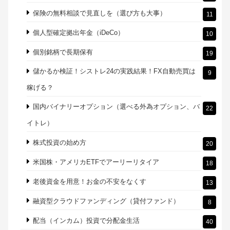
つみたてNISAで積立投資を非課税に
8
バランス型投資信託で積立投資
8
ひふみ投信のアクティブファンド（国内株式）
8
ブログで検証！スワップポイント生活
63
ヤフーグループ「YJFX!」の「Yjam」
2
レバレッジをかけて株価指数CFDを
46
保険の無料相談で見直しを（選び方も大事）
11
個人型確定拠出年金（iDeCo）
10
個別銘柄で長期保有
19
儲かるか検証！シストレ24の実践結果！FX自動売買は
9
稼げる？
国内バイナリーオプション（選べる外為オプション、バ
22