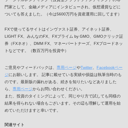
門家として、金融メディアにインタビューされ、仮想通貨などに
ついても答えました。（今は5600万円を資産運用に回してます）
FXで使ってるサイトはインヴァスト証券、アイネット証券、
LIGHT FX、みんなのFX、FXプライム by GMO、GMOクリック証
券（FXネオ）、DMM FX、マネーパートナーズ、FXブロードネッ
トなどです。（数百万円を投資中）
ご意見やフィードバックは、
専用ページ
や
Twitter
、
Facebookペー
ジ
にお願いします。 記事に載せている実績や損益は執筆当時のも
のです。最新版の漏れがある、続きを知りたいなどありました
ら、
専用ページ
からお問い合わせください。
また、投資のタイミングによって、同じやり方で試しても同様の
結果を得られない場合もございます。その辺も理解して運用を始
めていただけますと幸いです。
関連サイト