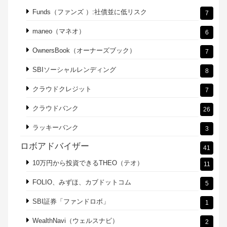
Funds（ファンズ ）:社債並に低リスク
7
maneo（マネオ）
6
OwnersBook（オーナーズブック）
7
SBIソーシャルレンディング
8
クラウドクレジット
7
クラウドバンク
26
ラッキーバンク
3
ロボアドバイザー
41
10万円から投資できるTHEO（テオ）
11
FOLIO、みずほ、カブドットコム
5
SBI証券「ファンドロボ」
1
WealthNavi（ウェルスナビ）
2