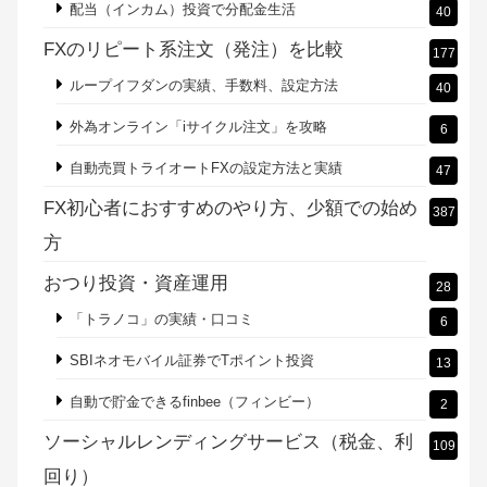
配当（インカム）投資で分配金生活
40
FXのリピート系注文（発注）を比較
177
ループイフダンの実績、手数料、設定方法
40
外為オンライン「iサイクル注文」を攻略
6
自動売買トライオートFXの設定方法と実績
47
FX初心者におすすめのやり方、少額での始め
387
方
おつり投資・資産運用
28
「トラノコ」の実績・口コミ
6
SBIネオモバイル証券でTポイント投資
13
自動で貯金できるfinbee（フィンビー）
2
ソーシャルレンディングサービス（税金、利
109
回り）