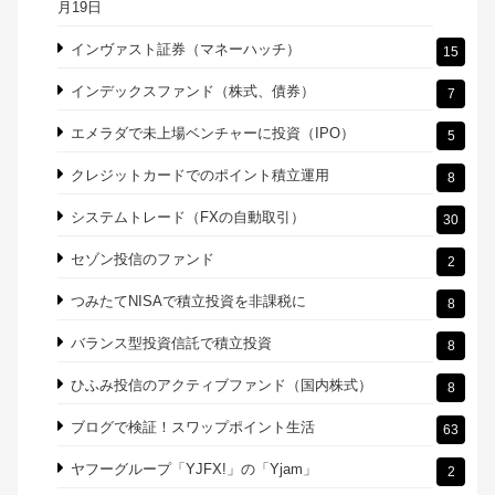
月19日
インヴァスト証券（マネーハッチ）
15
インデックスファンド（株式、債券）
7
エメラダで未上場ベンチャーに投資（IPO）
5
クレジットカードでのポイント積立運用
8
システムトレード（FXの自動取引）
30
セゾン投信のファンド
2
つみたてNISAで積立投資を非課税に
8
バランス型投資信託で積立投資
8
ひふみ投信のアクティブファンド（国内株式）
8
ブログで検証！スワップポイント生活
63
ヤフーグループ「YJFX!」の「Yjam」
2