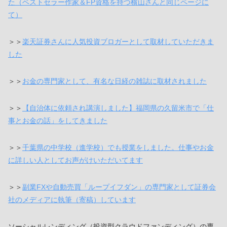
た（ベストセラー作家＆FP資格を持つ横山さんと同じページに
て）
＞＞
楽天証券さんに人気投資ブロガーとして取材していただきま
した
＞＞
お金の専門家として、有名な日経の雑誌に取材されました
＞＞
【自治体に依頼され講演しました】福岡県の久留米市で「仕
事とお金の話」をしてきました
＞＞
千葉県の中学校（進学校）でも授業をしました。仕事やお金
に詳しい人としてお声がけいただいてます
＞＞
副業FXや自動売買「ループイフダン」の専門家として証券会
社のメディアに執筆（寄稿）しています
ソーシャルレンディング（投資型クラウドファンディング）の専