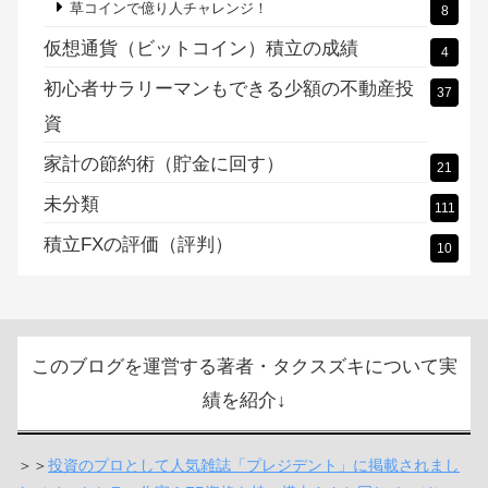
草コインで億り人チャレンジ！
8
仮想通貨（ビットコイン）積立の成績
4
初心者サラリーマンもできる少額の不動産投
37
資
家計の節約術（貯金に回す）
21
未分類
111
積立FXの評価（評判）
10
このブログを運営する著者・タクスズキについて実
績を紹介↓
＞＞
投資のプロとして人気雑誌「プレジデント」に掲載されまし