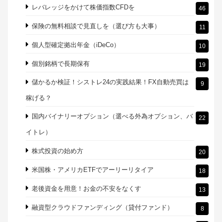
レバレッジをかけて株価指数CFDを
46
保険の無料相談で見直しを（選び方も大事）
11
個人型確定拠出年金（iDeCo）
10
個別銘柄で長期保有
19
儲かるか検証！シストレ24の実践結果！FX自動売買は
9
稼げる？
国内バイナリーオプション（選べる外為オプション、バ
22
イトレ）
株式投資の始め方
20
米国株・アメリカETFでアーリーリタイア
18
老後資金を用意！お金の不安をなくす
13
融資型クラウドファンディング（貸付ファンド）
8