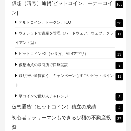
仮想（暗号）通貨[ビットコイン、モナーコイ
163
ン]
アルトコイン、トークン、ICO
58
ウォレットで資産を管理（ハードウェア、ウェブ、クラ
11
イアント型）
ビットコインFX（やり方、MT4アプリ）
13
仮想通貨の取引所で口座開設
8
取り扱い通貨多く、キャンペーンもすごいビットポイン
11
ト
草コインで億り人チャレンジ！
8
仮想通貨（ビットコイン）積立の成績
4
初心者サラリーマンもできる少額の不動産投
37
資