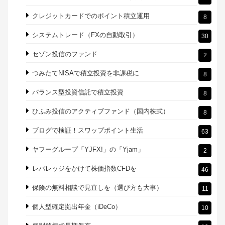
クレジットカードでのポイント積立運用
8
システムトレード（FXの自動取引）
30
セゾン投信のファンド
2
つみたてNISAで積立投資を非課税に
8
バランス型投資信託で積立投資
8
ひふみ投信のアクティブファンド（国内株式）
8
ブログで検証！スワップポイント生活
63
ヤフーグループ「YJFX!」の「Yjam」
2
レバレッジをかけて株価指数CFDを
46
保険の無料相談で見直しを（選び方も大事）
11
個人型確定拠出年金（iDeCo）
10