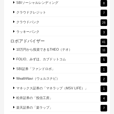
SBIソーシャルレンディング
8
クラウドクレジット
7
クラウドバンク
26
ラッキーバンク
3
ロボアドバイザー
41
10万円から投資できるTHEO（テオ）
11
FOLIO、みずほ、カブドットコム
5
SBI証券「ファンドロボ」
1
WealthNavi（ウェルスナビ）
2
マネックス証券の「マネラップ（MSV LIFE）」
1
松井証券の「投信工房」
4
楽天証券の「楽ラップ」
7