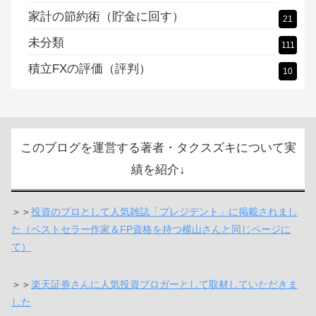
家計の節約術（貯金に回す）
21
未分類
111
積立FXの評価（評判）
10
このブログを運営する著者・タクスズキについて実
績を紹介↓
＞＞
投資のプロとして人気雑誌「プレジデント」に掲載されまし
た（ベストセラー作家＆FP資格を持つ横山さんと同じページに
て）
＞＞
楽天証券さんに人気投資ブロガーとして取材していただきま
した