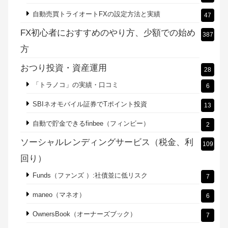
自動売買トライオートFXの設定方法と実績
47
FX初心者におすすめのやり方、少額での始め
387
方
おつり投資・資産運用
28
「トラノコ」の実績・口コミ
6
SBIネオモバイル証券でTポイント投資
13
自動で貯金できるfinbee（フィンビー）
2
ソーシャルレンディングサービス（税金、利
109
回り）
Funds（ファンズ ）:社債並に低リスク
7
maneo（マネオ）
6
OwnersBook（オーナーズブック）
7