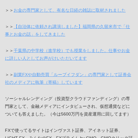
＞＞
お金の専門家として、有名な日経の雑誌に取材されました
＞＞
【自治体に依頼され講演しました】福岡県の久留米市で「仕
事とお金の話」をしてきました
＞＞
千葉県の中学校（進学校）でも授業をしました。仕事やお金
に詳しい人としてお声がけいただいてます
＞＞
副業FXや自動売買「ループイフダン」の専門家として証券会
社のメディアに執筆（寄稿）しています
ソーシャルレンディング（投資型クラウドファンディング）の専
門家として、金融メディアにインタビューされ、仮想通貨などに
ついても答えました。（今は5600万円を資産運用に回してます）
FXで使ってるサイトはインヴァスト証券、アイネット証券、
LIGHT FX、みんなのFX、FXプライム by GMO、GMOクリック証