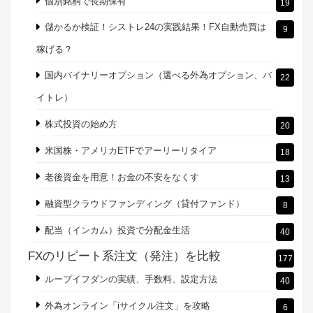
個別銘柄で長期保有
19
儲かるか検証！シストレ24の実践結果！FX自動売買は
9
稼げる？
国内バイナリーオプション（選べる外為オプション、バ
22
イトレ）
株式投資の始め方
20
米国株・アメリカETFでアーリーリタイア
18
老後資金を用意！お金の不安をなくす
13
融資型クラウドファンディング（貸付ファンド）
8
配当（インカム）投資で分配金生活
40
FXのリピート系注文（発注）を比較
177
ループイフダンの実績、手数料、設定方法
40
外為オンライン「iサイクル注文」を攻略
6