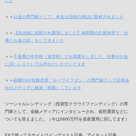
した
＞＞
お金の専門家として、有名な日経の雑誌に取材されました
＞＞
【自治体に依頼され講演しました】福岡県の久留米市で「仕
事とお金の話」をしてきました
＞＞
千葉県の中学校（進学校）でも授業をしました。仕事やお金
に詳しい人としてお声がけいただいてます
＞＞
副業FXや自動売買「ループイフダン」の専門家として証券会
社のメディアに執筆（寄稿）しています
ソーシャルレンディング（投資型クラウドファンディング）の専
門家として、金融メディアにインタビューされ、仮想通貨などに
ついても答えました。（今は5600万円を資産運用に回してます）
FXで使ってるサイトはインヴァスト証券、アイネット証券、