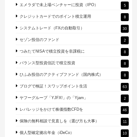
エメラダで未上場ベンチャーに投資（IPO）
5
クレジットカードでのポイント積立運用
8
システムトレード（FXの自動取引）
30
セゾン投信のファンド
2
つみたてNISAで積立投資を非課税に
8
バランス型投資信託で積立投資
8
ひふみ投信のアクティブファンド（国内株式）
8
ブログで検証！スワップポイント生活
63
ヤフーグループ「YJFX!」の「Yjam」
2
レバレッジをかけて株価指数CFDを
46
保険の無料相談で見直しを（選び方も大事）
11
個人型確定拠出年金（iDeCo）
10