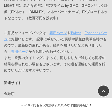
LIGHT FX、みんなのFX、FXプライム by GMO、GMOクリック証
券（FXネオ）、DMM FX、マネーパートナーズ、FXブロードネッ
トなどです。（数百万円を投資中）
ご意見やフィードバックは、
専用ページ
や
Twitter
、
Facebookペー
ジ
にお願いします。 記事に載せている実績や損益は執筆当時のも
のです。最新版の漏れがある、続きを知りたいなどありました
ら、
専用ページ
からお問い合わせください。
また、投資のタイミングによって、同じやり方で試しても同様の
結果を得られない場合もございます。その辺も理解して運用を始
めていただけますと幸いです。
関連サイト
金融庁
＞＞1000円もらう方法やオススメの1円投資を紹介！
関東財務局