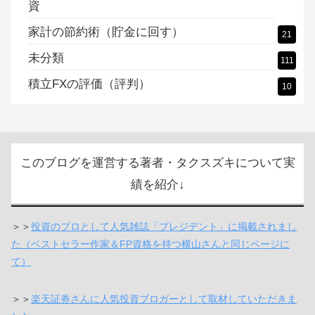
資
家計の節約術（貯金に回す）
21
未分類
111
積立FXの評価（評判）
10
このブログを運営する著者・タクスズキについて実
績を紹介↓
＞＞
投資のプロとして人気雑誌「プレジデント」に掲載されまし
た（ベストセラー作家＆FP資格を持つ横山さんと同じページに
て）
＞＞
楽天証券さんに人気投資ブロガーとして取材していただきま