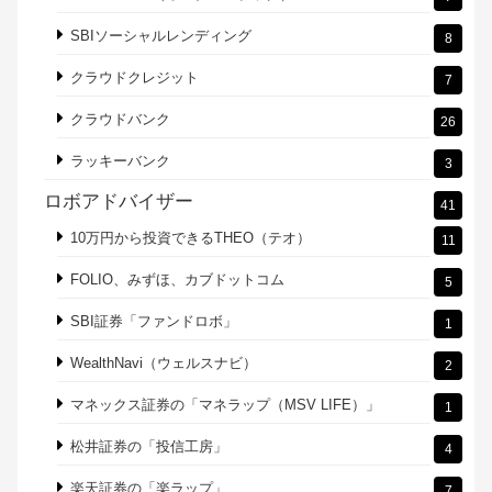
SBIソーシャルレンディング
8
クラウドクレジット
7
クラウドバンク
26
ラッキーバンク
3
ロボアドバイザー
41
10万円から投資できるTHEO（テオ）
11
FOLIO、みずほ、カブドットコム
5
SBI証券「ファンドロボ」
1
WealthNavi（ウェルスナビ）
2
マネックス証券の「マネラップ（MSV LIFE）」
1
松井証券の「投信工房」
4
楽天証券の「楽ラップ」
7