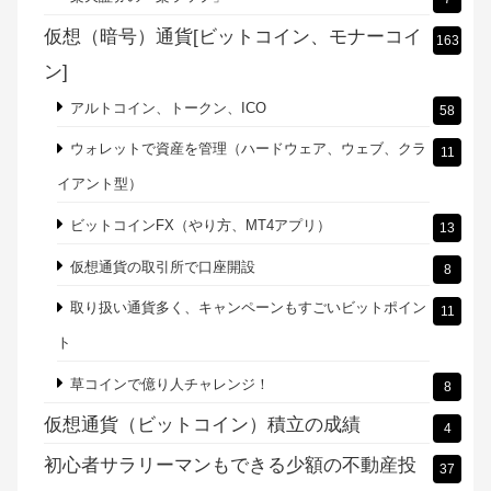
仮想（暗号）通貨[ビットコイン、モナーコイ
163
ン]
アルトコイン、トークン、ICO
58
ウォレットで資産を管理（ハードウェア、ウェブ、クラ
11
イアント型）
ビットコインFX（やり方、MT4アプリ）
13
仮想通貨の取引所で口座開設
8
取り扱い通貨多く、キャンペーンもすごいビットポイン
11
ト
草コインで億り人チャレンジ！
8
仮想通貨（ビットコイン）積立の成績
4
初心者サラリーマンもできる少額の不動産投
37