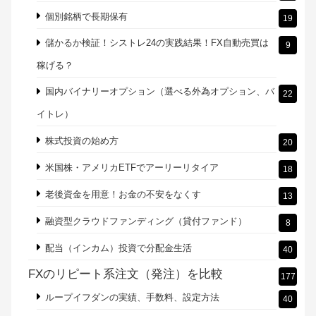
個別銘柄で長期保有
19
儲かるか検証！シストレ24の実践結果！FX自動売買は
9
稼げる？
国内バイナリーオプション（選べる外為オプション、バ
22
イトレ）
株式投資の始め方
20
米国株・アメリカETFでアーリーリタイア
18
老後資金を用意！お金の不安をなくす
13
融資型クラウドファンディング（貸付ファンド）
8
配当（インカム）投資で分配金生活
40
FXのリピート系注文（発注）を比較
177
ループイフダンの実績、手数料、設定方法
40