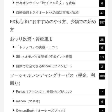
外為オンライン「iサイクル注文」を攻略
6
自動売買トライオートFXの設定方法と実績
47
FX初心者におすすめのやり方、少額での始め
387
方
おつり投資・資産運用
28
「トラノコ」の実績・口コミ
6
SBIネオモバイル証券でTポイント投資
13
自動で貯金できるfinbee（フィンビー）
2
ソーシャルレンディングサービス（税金、利
109
回り）
Funds（ファンズ ）:社債並に低リスク
7
maneo（マネオ）
6
OwnersBook（オーナーズブック）
7