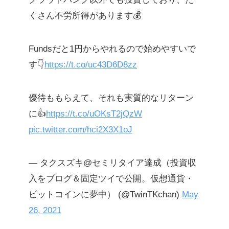
くさん不労所得があります💰
Fundsだと1円からやれるので始めやすいで
す👇
https://t.co/uc43D6D8zz
優待ももらえて、それも実質的なリターン
に👍
https://t.co/uOKsT2jQzW
pic.twitter.com/hci2X3X1oJ
— タクスズキ@セミリタイア達成（投資収
入をブログ＆固定ツイで公開。仮想通貨・
ビットコインに夢中） (@TwinTKchan)
May
26, 2021