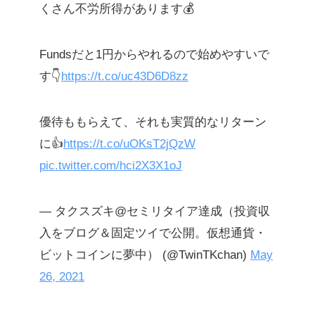
くさん不労所得があります💰
Fundsだと1円からやれるので始めやすいで
す👇
https://t.co/uc43D6D8zz
優待ももらえて、それも実質的なリターン
に👍
https://t.co/uOKsT2jQzW
pic.twitter.com/hci2X3X1oJ
— タクスズキ@セミリタイア達成（投資収
入をブログ＆固定ツイで公開。仮想通貨・
ビットコインに夢中） (@TwinTKchan)
May
26, 2021