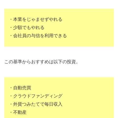
自己資金ゼロでもOK！不動産投資
太陽光への投資
・本業をじゃませずやれる
株、FXでレバレッジ取引する方法
・少額でもやれる
【まとめ】社畜をやめたい人におす
・会社員の与信を利用できる
すめの投資
この基準からおすすめは以下の投資。
・自動売買
・クラウドファンディング
・外貨つみたてで毎日収入
・不動産