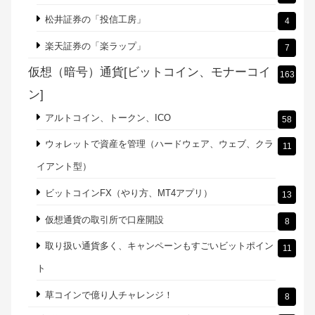
松井証券の「投信工房」
4
楽天証券の「楽ラップ」
7
仮想（暗号）通貨[ビットコイン、モナーコイ
163
ン]
アルトコイン、トークン、ICO
58
ウォレットで資産を管理（ハードウェア、ウェブ、クラ
11
イアント型）
ビットコインFX（やり方、MT4アプリ）
13
仮想通貨の取引所で口座開設
8
取り扱い通貨多く、キャンペーンもすごいビットポイン
11
ト
草コインで億り人チャレンジ！
8