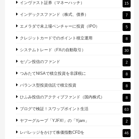
インヴァスト証券（マネーハッチ）
15
インデックスファンド（株式、債券）
7
エメラダで未上場ベンチャーに投資（IPO）
5
クレジットカードでのポイント積立運用
8
システムトレード（FXの自動取引）
30
セゾン投信のファンド
2
つみたてNISAで積立投資を非課税に
8
バランス型投資信託で積立投資
8
ひふみ投信のアクティブファンド（国内株式）
8
ブログで検証！スワップポイント生活
63
ヤフーグループ「YJFX!」の「Yjam」
2
レバレッジをかけて株価指数CFDを
46