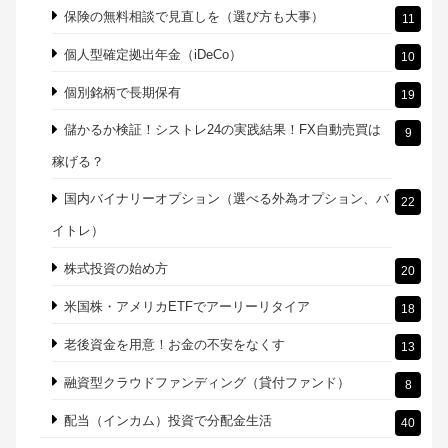
保険の無料相談で見直しを（選び方も大事）
11
個人型確定拠出年金（iDeCo）
10
個別銘柄で長期保有
19
儲かるか検証！シストレ24の実践結果！FX自動売買は
9
稼げる？
国内バイナリーオプション（選べる外為オプション、バ
22
イトレ）
株式投資の始め方
20
米国株・アメリカETFでアーリーリタイア
18
老後資金を用意！お金の不安をなくす
13
融資型クラウドファンディング（貸付ファンド）
8
配当（インカム）投資で分配金生活
40