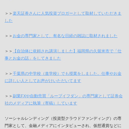
＞＞
楽天証券さんに人気投資ブロガーとして取材していただきま
した
＞＞
お金の専門家として、有名な日経の雑誌に取材されました
＞＞
【自治体に依頼され講演しました】福岡県の久留米市で「仕
事とお金の話」をしてきました
＞＞
千葉県の中学校（進学校）でも授業をしました。仕事やお金
に詳しい人としてお声がけいただいてます
＞＞
副業FXや自動売買「ループイフダン」の専門家として証券会
社のメディアに執筆（寄稿）しています
ソーシャルレンディング（投資型クラウドファンディング）の専
門家として、金融メディアにインタビューされ、仮想通貨などに