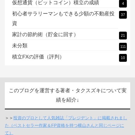
仮想通貨（ビットコイン）積立の成績
4
初心者サラリーマンもできる少額の不動産投
37
資
家計の節約術（貯金に回す）
21
未分類
111
積立FXの評価（評判）
10
このブログを運営する著者・タクスズキについて実
績を紹介↓
＞＞
投資のプロとして人気雑誌「プレジデント」に掲載されまし
た（ベストセラー作家＆FP資格を持つ横山さんと同じページに
て）