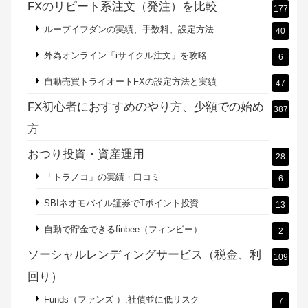
FXのリピート系注文（発注）を比較
177
ループイフダンの実績、手数料、設定方法
40
外為オンライン「iサイクル注文」を攻略
6
自動売買トライオートFXの設定方法と実績
47
FX初心者におすすめのやり方、少額での始め
387
方
おつり投資・資産運用
28
「トラノコ」の実績・口コミ
6
SBIネオモバイル証券でTポイント投資
13
自動で貯金できるfinbee（フィンビー）
2
ソーシャルレンディングサービス（税金、利
109
回り）
Funds（ファンズ ）:社債並に低リスク
7