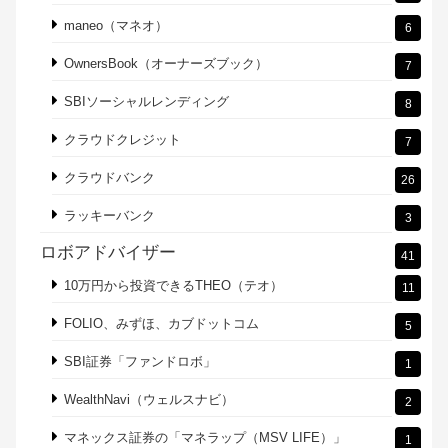
maneo（マネオ）
6
OwnersBook（オーナーズブック）
7
SBIソーシャルレンディング
8
クラウドクレジット
7
クラウドバンク
26
ラッキーバンク
3
ロボアドバイザー
41
10万円から投資できるTHEO（テオ）
11
FOLIO、みずほ、カブドットコム
5
SBI証券「ファンドロボ」
1
WealthNavi（ウェルスナビ）
2
マネックス証券の「マネラップ（MSV LIFE）」
1