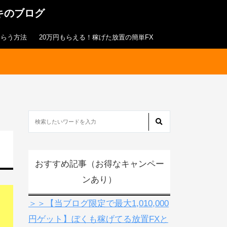
キのブログ
もらう方法
20万円もらえる！稼げた放置の簡単FX
おすすめ記事（お得なキャンペー
ンあり）
＞＞【当ブログ限定で最大1,010,000
円ゲット】ぼくも稼げてる放置FXと