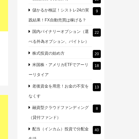
儲かるか検証！シストレ24の実
9
践結果！FX自動売買は稼げる？
国内バイナリーオプション（選
22
べる外為オプション、バイトレ）
株式投資の始め方
20
米国株・アメリカETFでアーリ
18
ーリタイア
老後資金を用意！お金の不安を
13
なくす
融資型クラウドファンディング
8
（貸付ファンド）
配当（インカム）投資で分配金
40
生活