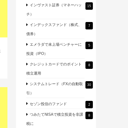
インヴァスト証券（マネーハッ
15
チ）
インデックスファンド（株式、
7
債券）
エメラダで未上場ベンチャーに
5
損
投資（IPO）
クレジットカードでのポイント
8
積立運用
システムトレード（FXの自動取
30
引）
セゾン投信のファンド
2
つみたてNISAで積立投資を非課
8
税に