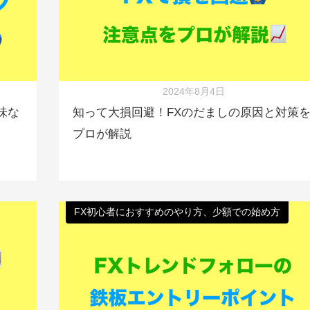
2024年8月4日
味な
知って大損回避！FXのだましの原因と対策
プロが解説
FX初心者におすすめのやり方、少額での始め方