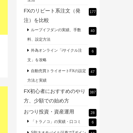
FXのリピート系注文（発
177
注）を比較
ループイフダンの実績、手数
40
料、設定方法
を
外為オンライン「iサイクル注
6
文」を攻略
自動売買トライオートFXの設定
47
方法と実績
FX初心者におすすめのやり
387
方、少額での始め方
おつり投資・資産運用
28
「トラノコ」の実績・口コミ
6
SBIネオモバイル証券でTポイン