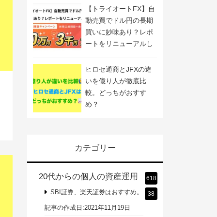
催！
【トライオートFX】自
動売買でドル円の長期
買いに妙味あり？レポ
ートをリニューアルし
ました
ヒロセ通商とJFXの違
いを億り人が徹底比
、
較。どっちがおすす
め？
カテゴリー
20代からの個人の資産運用
618
SBI証券、楽天証券はおすすめ。
38
記事の作成日:2021年11月19日