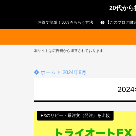
20代か
お得で簡単！30万円もらう方法
【このブログ限定
本サイトは広告費から運営されております。
ホーム
2024年8月
202
FXのリピート系注文（発注）を比較