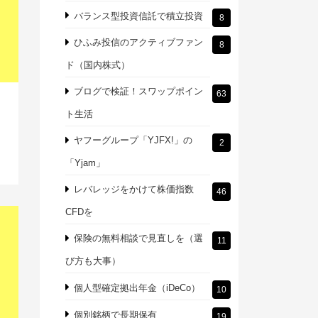
バランス型投資信託で積立投資
8
ひふみ投信のアクティブファン
8
ド（国内株式）
ブログで検証！スワップポイン
63
ト生活
ヤフーグループ「YJFX!」の
2
「Yjam」
レバレッジをかけて株価指数
46
CFDを
保険の無料相談で見直しを（選
11
び方も大事）
個人型確定拠出年金（iDeCo）
10
個別銘柄で長期保有
19