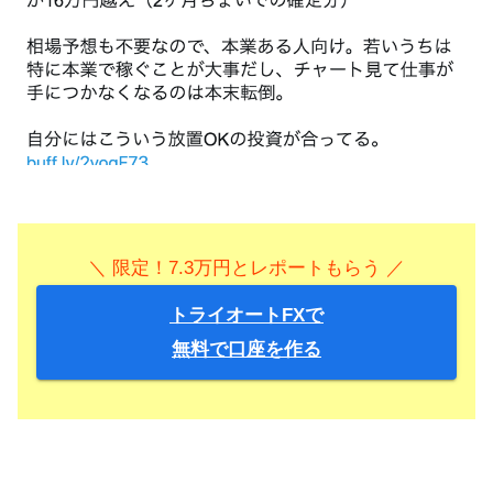
＼ 限定！7.3万円とレポートもらう ／
トライオートFXで
無料で口座を作る