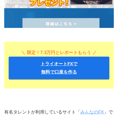
＼ 限定！7.3万円とレポートもらう ／
トライオートFXで
無料で口座を作る
有名タレントが利用しているサイト「
みんなのFX
」で