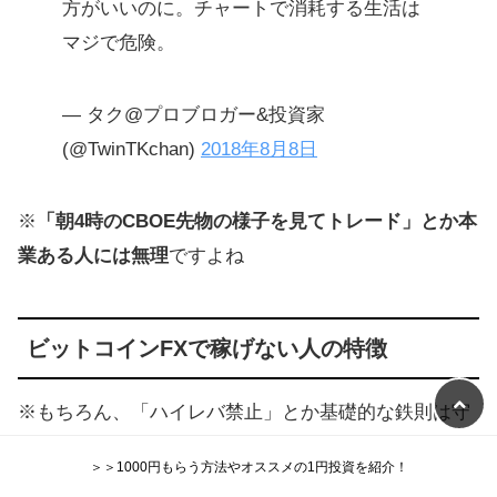
方がいいのに。チャートで消耗する生活は
マジで危険。
— タク@プロブロガー&投資家
(@TwinTKchan)
2018年8月8日
※
「朝4時のCBOE先物の様子を見てトレード」とか本
業ある人には無理
ですよね
ビットコインFXで稼げない人の特徴
※もちろん、「ハイレバ禁止」とか基礎的な鉄則は守
れてました
＞＞1000円もらう方法やオススメの1円投資を紹介！