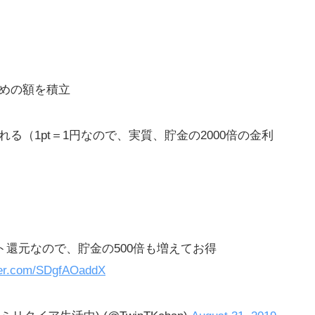
談
ための額を積立
ク
れる（1pt＝1円なので、実質、貯金の2000倍の金利
く
ント還元なので、貯金の500倍も増えてお得
tter.com/SDgfAOaddX
用