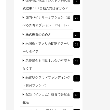
儲かるか検証！シストレ24の実
9
践結果！FX自動売買は稼げる？
国内バイナリーオプション（選
22
べる外為オプション、バイトレ）
株式投資の始め方
20
米国株・アメリカETFでアーリ
18
ーリタイア
老後資金を用意！お金の不安を
13
なくす
融資型クラウドファンディング
8
（貸付ファンド）
配当（インカム）投資で分配金
40
生活