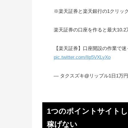
上場企業GMOグループが運営（
※楽天証券と楽天銀行の1クリック
ムが多い）
4位 げん玉：ポイントに利息が
楽天証券の口座を作ると最大10.
お金を一切かけずに会員登録やモ
【楽天証券】口座開設の作業で迷
ターなどで貯められる
pic.twitter.com/llp5VXLyXo
スマホ、パソコンそれぞれに無料
貯められるサービスの数が多く
— タクスズキ@リップル1日1万円ずつ積
5位 i2iポイント：ポイント還元
「ハズレなしの無料ガチャ」があ
6位 ポイントインカム
1つのポイントサイト
「毎日クリックコーナー」でコツ
ツポイントが貯まる
稼げない