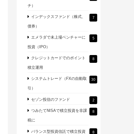
チ）
インデックスファンド（株式、
7
債券）
エメラダで未上場ベンチャーに
5
投資（IPO）
クレジットカードでのポイント
8
積立運用
システムトレード（FXの自動取
30
引）
セゾン投信のファンド
2
つみたてNISAで積立投資を非課
8
税に
バランス型投資信託で積立投資
8