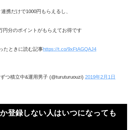
ゲー
連携だけで1000円もらえるし、
つく
2万円分のポイントがもらえてお得です
ニ
ったときに読む記事
https://t.co/9xFtAGQAJ4
で
立中&運用男子 (@turuturuouzi)
2019年2月1日
多め
る
しか登録しない人はいつになっても
コ