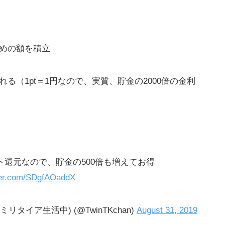
い
すす
ための額を積立
グ
れる（1pt＝1円なので、実質、貯金の2000倍の金利
ント還元なので、貯金の500倍も増えてお得
て
tter.com/SDgfAOaddX
も
タイア生活中) (@TwinTKchan)
August 31, 2019