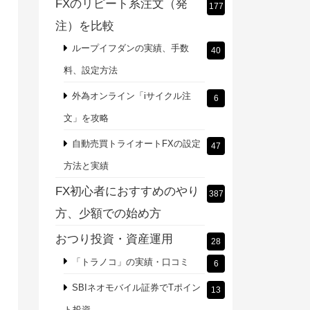
FXのリピート系注文（発
177
注）を比較
ループイフダンの実績、手数
40
料、設定方法
外為オンライン「iサイクル注
6
文」を攻略
自動売買トライオートFXの設定
47
方法と実績
FX初心者におすすめのやり
387
方、少額での始め方
おつり投資・資産運用
28
「トラノコ」の実績・口コミ
6
SBIネオモバイル証券でTポイン
13
ト投資