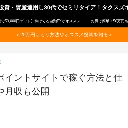
ら投資・資産運用し30代でセミリタイア！タクスズ
で53,000円ゲット】稼げてる自動FXがオススメ！
お得で簡単！50万円
＞20万円もらう方法やオススメ投資を知る＞
）
ポイントサイトで稼ぐ方法と仕
や月収も公開