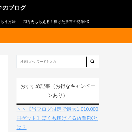
キのブログ
もらう方法
20万円もらえる！稼げた放置の簡単FX
おすすめ記事（お得なキャンペー
ンあり）
＞＞【当ブログ限定で最大1,010,000
円ゲット】ぼくも稼げてる放置FXと
は？