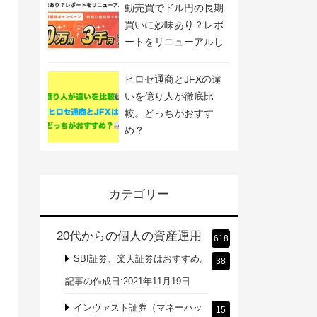
動売買でドル円の長期
買いに妙味あり？レポ
ートをリニューアルし
ました
ヒロセ通商とJFXの違
いを億り人が徹底比
較。どっちがおすす
め？
カテゴリー
20代からの個人の資産運用
618
SBI証券、楽天証券はおすすめ。
38
記事の作成日:2021年11月19日
インヴァスト証券（マネーハッ
15