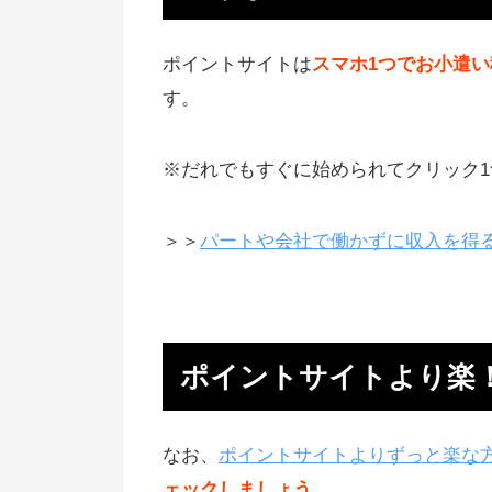
7位 ハピタス
紀伊国屋、ソフマップがお得
ポイントサイトは
スマホ1つでお小遣
す。
ハピタスはポイント還元率が高い
8位 お財布.com
※だれでもすぐに始められてクリック1
クーポンでお得な買い物ができる
12年以上の長い運営期間あり
＞＞
パートや会社で働かずに収入を得
9位 すぐたま：旅行好きにオス
よく旅に行くなら使うとお得
ゴールド会員であればポイントが
ポイントサイトより楽！
15%プラス
10位 ゲットマネー：クレジッ
なお、
ポイントサイトよりずっと楽な
ード案件が高額
ェックしましょう
。