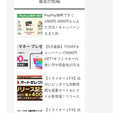
最近の投稿
PayPay無料ですぐ
1000円-3000円もらえ
た方法！キャンペーン
もまとめ
【5月最新】TOSSYキ
ャンペーンで5000円
GET?ギフトマネーの
使い方や現金化の方法
も解説
【トライオートFX】自
分にピッタリな自動売
買を提案オートセレク
トが新登場！リリース
記念キャンペーン開
催！
【トライオートFX】自