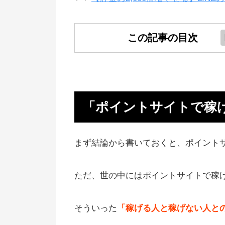
この記事の目次
「ポイントサイトで稼げる！」は
なの？
ポイントサイトで稼げない人とは
「ポイントサイトで稼
動にうつさない人
1つのポイントサイトしか登録し
まず結論から書いておくと、ポイント
人はいつになっても稼げない
ポイントサイトより楽！貯金の20
ただ、世の中にはポイントサイトで稼
倍稼ぐ方法
そういった
「稼げる人と稼げない人と
サイト登録数が多いほど稼げる