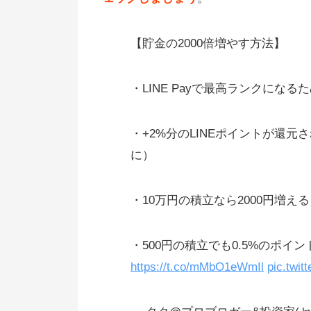
毎日1,000円あたるゲームあり
ポイントサイト、アンケート体験
【貯金の2000倍増やす方法】
多い時では月10万円稼げる
・LINE Payで最高ランクになる
「モッピー」「ちょびリッチ」は
リックだけで稼げる
・+2%分のLINEポイントが還元さ
ハピタスでもポイントたまりやす
に）
お得
ポイントサイトの評判、口コミ
・10万円の積立なら2000円増える
自己アフィリして15000円稼げる
・500円の積立でも0.5%のポイ
ポイントサイトでの月収目安
https://t.co/mMbO1eWmIl
pic.twi
複数のポイントサイトを上手く利
する