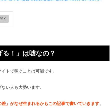
嘘
行
げる！」は嘘なの？
ない
サイトで稼ぐことは可能です。
00
げない人も大勢います。
の差」がなぜ生まれるかもこの記事で書いていきます
。