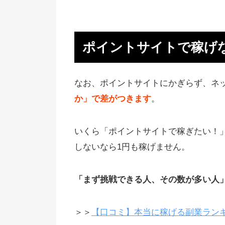
ポイントサイトは危険？
運営歴の長いポイントサイトを使
ポイントサイトで稼げ
う
ポイントサイト比較ランキング
なお、ポイントサイトにかぎらず、ネ
1位 モッピー（感想あり）
か」で差がつきます
。
上場企業が運営してるサイト
ポイントサイト利用者が必ず登録
いくら「ポイントサイトで稼ぎたい！
てるサイト
しないなら1円も稼げません。
2位 ちょびリッチ（評価あり）
「まず挑戦できる人、その数が多い人
「ちょびガチャ！」の毎日クリッ
でポイントGET
＞＞
【口コミ】本当に稼げる副業ラン
3位 ポイントタウン