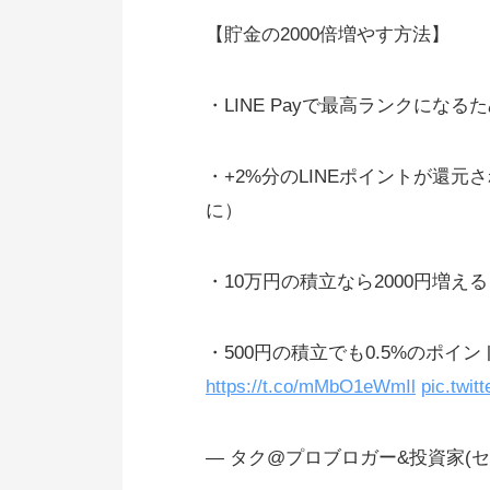
ポイントの交換（換金）を忘れな
【貯金の2000倍増やす方法】
ポイントの有効期限をチェック
【スマホもパソコンもOK！】お
・LINE Payで最高ランクになる
めのポイントサイトとは
ポイントサイトおすすめランキン
・+2%分のLINEポイントが還元さ
も参考に
に）
ポイントサイトの仕組みとは
・10万円の積立なら2000円増える
スゴクないですか？
ポイントサイトは詐欺？
・500円の積立でも0.5%のポイ
ポイントサイトは広告で収益を得
https://t.co/mMbO1eWmIl
pic.twi
いる
商品紹介の対価としてポイントを
— タク@プロブロガー&投資家(セミリ
らえる