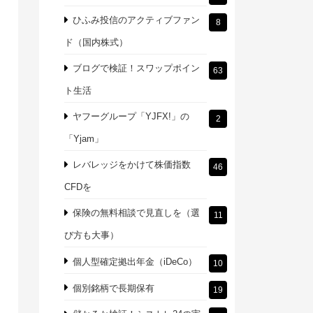
ひふみ投信のアクティブファン
8
ド（国内株式）
ブログで検証！スワップポイン
63
ト生活
ヤフーグループ「YJFX!」の
2
「Yjam」
レバレッジをかけて株価指数
46
CFDを
保険の無料相談で見直しを（選
11
び方も大事）
個人型確定拠出年金（iDeCo）
10
個別銘柄で長期保有
19