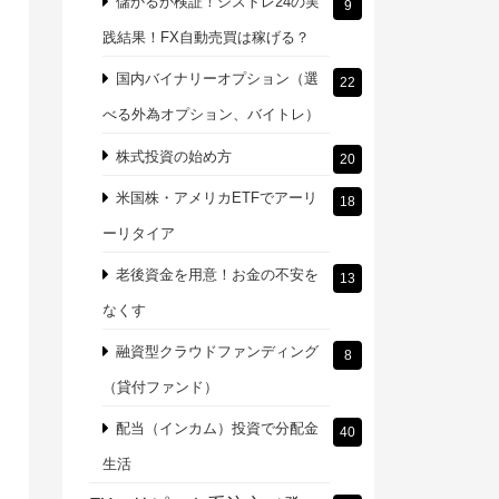
儲かるか検証！シストレ24の実
9
践結果！FX自動売買は稼げる？
国内バイナリーオプション（選
22
べる外為オプション、バイトレ）
株式投資の始め方
20
米国株・アメリカETFでアーリ
18
ーリタイア
老後資金を用意！お金の不安を
13
なくす
融資型クラウドファンディング
8
（貸付ファンド）
配当（インカム）投資で分配金
40
生活