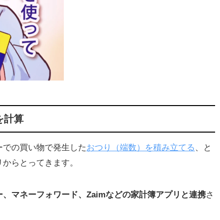
せん
位で
ン
し
を計算
の
ーでの買い物で発生した
おつり（端数）を積み立てる
、と
リからとってきます。
ー、マネーフォワード、Zaimなどの家計簿アプリと連携
さ
ン