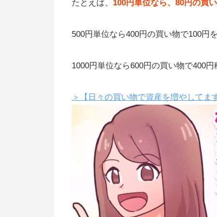
たとえば、
100円単位なら、80円の買
【追記】たまった貯金はSBIの本
に移動できる
500円単位なら400円の買い物で100円
お金があると使っちゃう人向けの
ービス
1000円単位なら600円の買い物で40
おつり投資（トラノコ）の評判、
コミ
＞【日々の買い物で資産を増やしてます
Dポイント投資がかなり人気（メ
ットあり）
ポイントの擬似運用ならリスク低
投資信託で少額投資も（松井証券
もおつり資産運用できる）
マネーフォワードはロボアドと連
できます