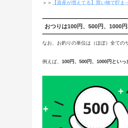
＞＞
【資産が増えてる】買い物で貯ま
1円から積立OK！おつりで投資
ラノコ」
ポイントサイトでクレカ契約する
おつりは100円、500円、100
万ポイントもらえる
なお、お釣りの単位は（ほぼ）全ての
タダで手に入れたポイントを現金
できる！
例えば、
100円、500円、1000円とい
トラノコの使い方、仕組み（稼げ
の？）
【重要な追記】楽天ポイントでお
り投資ができるようになった
楽天のおつり投資はユーザーから
評判いい
おつり貯金の仕組み、手数料