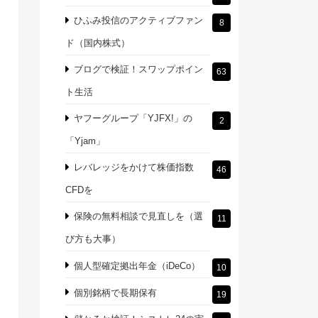
ひふみ投信のアクティブファン
8
ド（国内株式）
ブログで検証！スワップポイン
63
ト生活
ヤフーグループ「YJFX!」の
2
「Yjam」
レバレッジをかけて株価指数
46
CFDを
保険の無料相談で見直しを（選
11
び方も大事）
個人型確定拠出年金（iDeCo）
10
個別銘柄で長期保有
19