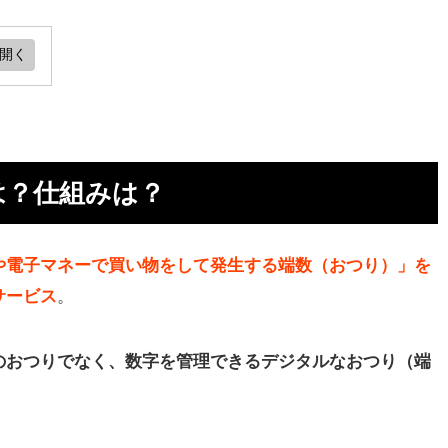
金が
は？仕組みは？
資
や電子マネーで買い物をして発生する端数（おつり）」を
サービス
。
資で
のおつりでなく、数字を管理できるデジタルなおつり（端
び