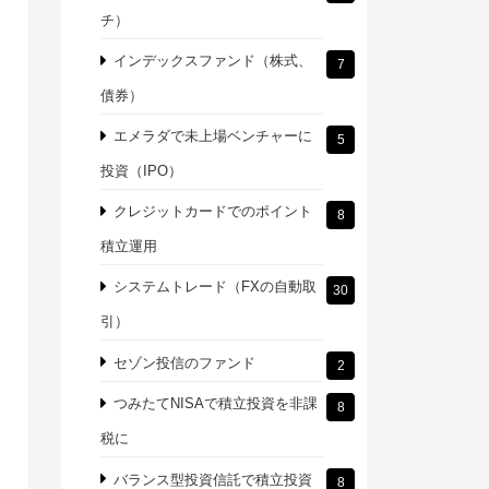
チ）
インデックスファンド（株式、
7
債券）
エメラダで未上場ベンチャーに
5
投資（IPO）
クレジットカードでのポイント
8
積立運用
システムトレード（FXの自動取
30
引）
セゾン投信のファンド
2
つみたてNISAで積立投資を非課
8
税に
バランス型投資信託で積立投資
8