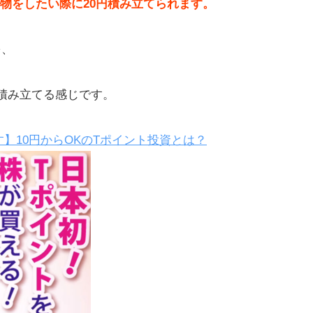
い物をしたい際に20円積み立てられます。
口座
を、
サ
0円積み立てる感じです。
口
】10円からOKのTポイント投資とは？
リ
い
で
携