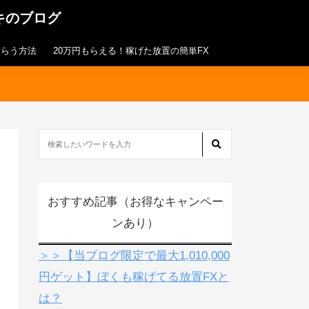
キのブログ
もらう方法
20万円もらえる！稼げた放置の簡単FX
おすすめ記事（お得なキャンペー
ンあり）
＞＞【当ブログ限定で最大1,010,000
円ゲット】ぼくも稼げてる放置FXと
は？