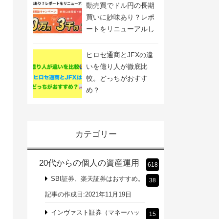
動売買でドル円の長期
買いに妙味あり？レポ
ートをリニューアルし
ました
ヒロセ通商とJFXの違
いを億り人が徹底比
較。どっちがおすす
め？
カテゴリー
20代からの個人の資産運用
618
SBI証券、楽天証券はおすすめ。
38
記事の作成日:2021年11月19日
インヴァスト証券（マネーハッ
15