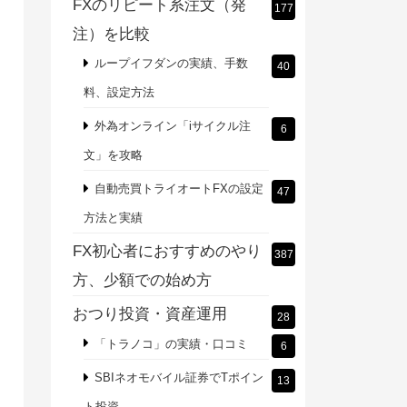
FXのリピート系注文（発
177
注）を比較
ループイフダンの実績、手数
40
料、設定方法
外為オンライン「iサイクル注
6
文」を攻略
自動売買トライオートFXの設定
47
方法と実績
FX初心者におすすめのやり
387
方、少額での始め方
おつり投資・資産運用
28
「トラノコ」の実績・口コミ
6
SBIネオモバイル証券でTポイン
13
ト投資