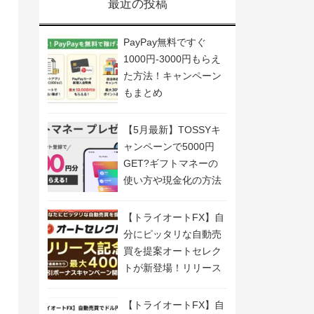
最近の投稿
PayPay無料ですぐ
1000円-3000円もらえ
た方法！キャンペーン
もまとめ
【5月最新】TOSSYキ
ャンペーンで5000円
GET?ギフトマネーの
使い方や現金化の方法
も解説
【トライオートFX】自
分にピッタリな自動売
買を提案オートセレク
トが新登場！リリース
記念キャンペーン開
催！
【トライオートFX】自