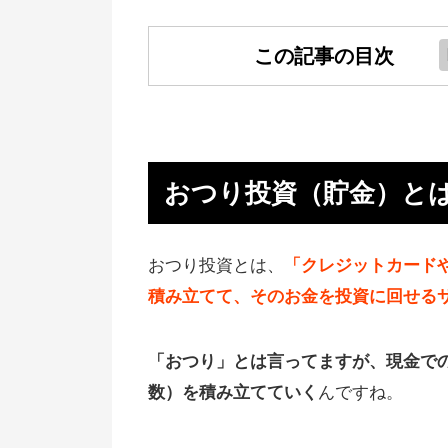
この記事の目次
おつり投資（貯金）とは？仕組み
は？
100円以下の買い物でどんどんお
おつり投資（貯金）と
貯まっていく
【大事な追記】ドコモでもおつり
おつり投資とは、
「クレジットカード
産運用が可能に
積み立てて、そのお金を投資に回せる
【さらに追記】Tポイントでも投
きるようになりました
「おつり」とは言ってますが、現金で
数）を積み立てていく
んですね。
おつり投資の比較（おすすめや選
方）