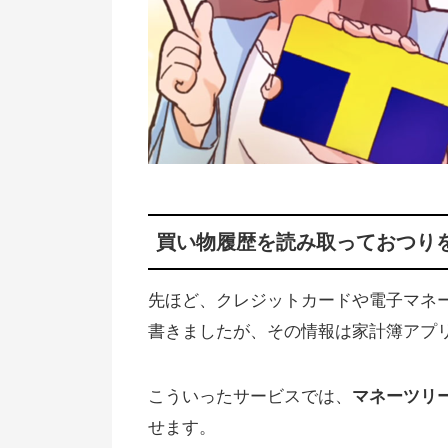
SBI証券でのおつり投資はありま
マメタスのデメリット：100円単
しか積み立てられない
株でポイント投資「ストックポイ
ント」
はじめての資産運用：失敗（損）
買い物履歴を読み取っておつり
ないために
投資で地道に！初心者向けのお金
先ほど、クレジットカードや電子マネ
増やし方
書きましたが、その情報は家計簿アプ
ネット証券での株の買い方
2019年の資産運用のおすすめ
こういったサービスでは、
マネーツリ
せます。
楽天証券と楽天銀行のキャンペー