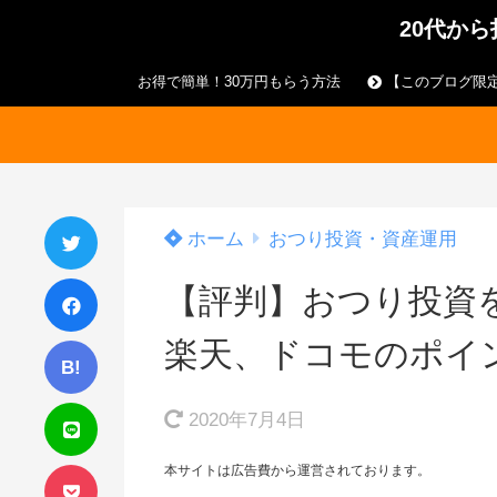
20代か
お得で簡単！30万円もらう方法
【このブログ限定
ホーム
おつり投資・資産運用
【評判】おつり投資
楽天、ドコモのポイ
B!
2020年7月4日
本サイトは広告費から運営されております。