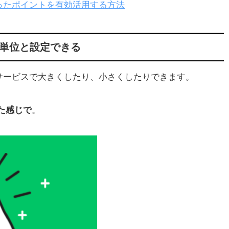
ったポイントを有効活用する方法
「ト
と1
0円単位と設定できる
サービスで大きくしたり、小さくしたりできます。
化
った感じで
。
る
つ
も