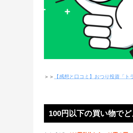
ウェルスナビのロボアドでおつり
資「マメタス」
AIによるおつりの自動投資
1ヶ月で4000円弱を投資に回せる
クレカの買い物でたまったポイン
を自動積立「マネーハッチ」
おつり貯金の「finbee」
＞＞
【感想と口コミ】おつり投資「ト
finbeeでの貯金方法まとめ
デビットカードで買い物したら、
動で貯金できる
100円以下の買い物で
歩いた数だけ貯金できる
500円玉貯金もできる