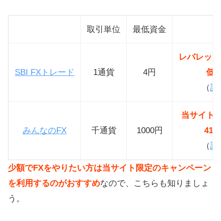
取引単位
最低資金
レバレッジ
SBI FXトレード
1通貨
4円
低
（
詳
当サイト
みんなのFX
千通貨
1000円
41
（
詳
少額でFXをやりたい方は当サイト限定のキャンペーン
を利用するのがおすすめ
なので、こちらも知りましょ
う。