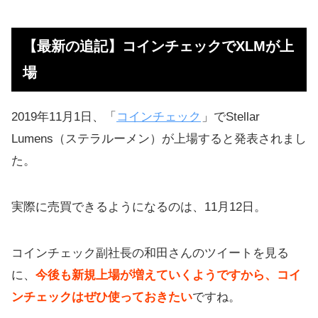
【最新の追記】コインチェックで
XLMが上場
【最新の追記】コインチェックでXLMが上
【追記】モナコイン上場で爆上げ！
場
【最新の追記】リップルがビットフ
ライヤーに上場？
2019年11月1日、「
コインチェック
」でStellar
2020年まではリップルで稼ぐことに
Lumens（ステラルーメン）が上場すると発表されまし
しました
た。
2020年まではFXで安全にお金を増や
します
実際に売買できるようになるのは、11月12日。
FXでも稼げると知った
コインチェック副社長の和田さんのツイートを見る
ユーザーの80%以上が儲かってるFX
に、
今後も新規上場が増えていくようですから、コイ
が超カンタン
ンチェックはぜひ使っておきたい
ですね。
仮想通貨以外でもしっかり儲かる