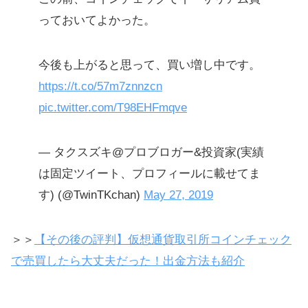
っておいてよかった。
【追記】怪しいコインの上場予定の
噂が飛び交っている
今後も上がると思って、買い増し中です。
マイナーコインでも続々と上場が決
https://t.co/57m7znnzcn
まっている
pic.twitter.com/T98EHFmqve
タダでもらって（エアドロップ）、
上場を待つ戦略も
— タクスズキ@プロブロガー&投資家(実績
仮想通貨で有望銘柄を判断するため
は固定ツイート、プロフィールに載せてま
の基礎知識を無料で学ぶ
す) (@TwinTKchan)
May 27, 2019
貯金のような放置投資で稼ぐ方法
＞＞
【その後の評判】仮想通貨取引所コインチェック
定期預金の1万倍以上儲かる資産運用
で売買したら大丈夫だった！出金方法も紹介
利息収入で堅実に稼ぐ
リスク分散で手堅く利益を得る