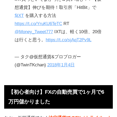
想通貨】伸びを期待！取引所「HitBit」で
$IXT
を購入する方法
https://t.co/YruKU6TeTC
RT
@Money_Tweet777
IXTは、軽く10倍、20倍
は行くと思う。
https://t.co/sjAqT2Pv9L
— タク@仮想通貨&プロブロガー
(@TwinTKchan)
2018年1月4日
【初心者向け】FXの自動売買で1ヶ月で6
万円儲かりました