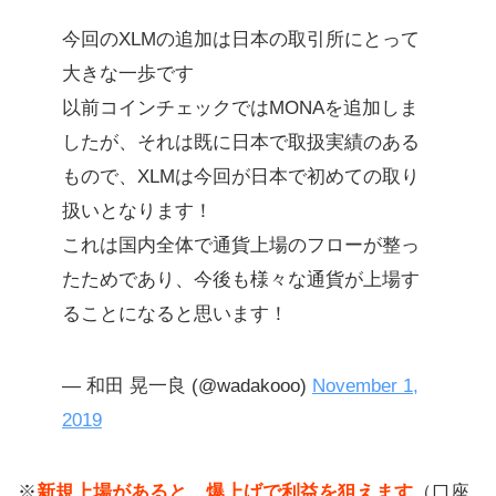
ガチ推しのIXTはもう1つ上場できる
今回のXLMの追加は日本の取引所にとって
か？
大きな一歩です
IXTを推してる理由
以前コインチェックではMONAを追加しま
したが、それは既に日本で取扱実績のある
【初心者向け】FXの自動売買で1ヶ
もので、XLMは今回が日本で初めての取り
月で6万円儲かりました
扱いとなります！
仮想通貨よりおすすめ！初心者がブ
これは国内全体で通貨上場のフローが整っ
ログで実践中のFX
たためであり、今後も様々な通貨が上場す
ALIS「日本の国内取引所に上場す
ることになると思います！
る？」
ビットフライヤーで新しく上場する
— 和田 晃一良 (@wadakooo)
November 1,
みたい
2019
ALISの上場している取引所
※
新規上場があると、爆上げで利益を狙えます
（口座