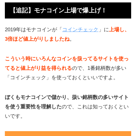
関連記事
【追記】モナコイン上場で爆上げ！
国内取引所で十分利益を出せますよ
2019年はモナコインが「
コインチェック
」に
上場し、
ほったらかしのビットコイン投資で
3倍ほど値上がりしましたね
。
稼いでます
ビットバンクでもこれから暗号資産
こういう時にいろんなコインを扱ってるサイトを使っ
が新規上場するか？
てると値上がり益を得られる
ので、1番銘柄数が多い
仮想通貨が盛り上がる理由
「コインチェック」を使っておくといいですよ。
ぼくもモナコインで儲かり、扱い銘柄数の多いサイト
を使う重要性を理解した
ので、これは知っておくとい
いです。