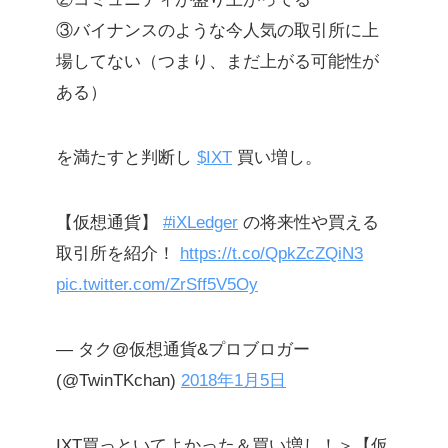
③バイナンスのような今人気の取引所に上
場してない（つまり、まだ上がる可能性が
ある）
を満たすと判断し
$IXT
買い増し。
【仮想通貨】
#iXLedger
の将来性や買える
取引所を紹介！
https://t.co/QpkZcZQiN3
pic.twitter.com/ZrSff5V5Oy
— タク@仮想通貨&プロブロガー
(@TwinTKchan)
2018年1月5日
IXT買っといてよかった＆買い増し！＞【仮