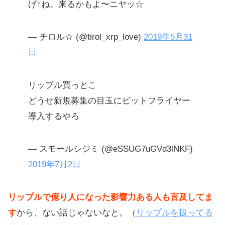
げ↑ね。来るかもよ〜ニヤッ☆
— チロル☆ (@tirol_xrp_love)
2019年5月31
日
リップル買っとこ
どうせ新規募集の目玉にビットフライヤー
導入するやろ
— スモールシジミ (@eSSUG7uGVd3lNKF)
2019年7月2日
リップルで億り人になった影響力ある人も言及してま
す
から、ない話じゃないなと。（
リップルを扱ってる