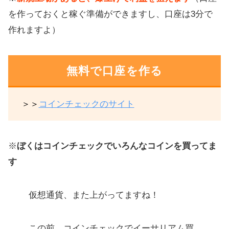
仮想通貨のインデックス投資ができ
を作っておくと稼ぐ準備ができますし、口座は3分で
る「C20トークン」
作れますよ）
Lisk（リスク）
トロン（TRX）
無料で口座を作る
リップル（XRP）
【本題の前に大事な話】コインチェ
＞＞
コインチェックのサイト
ック事件から学ぶ「資産を安全に守
る方法」
※
ぼくはコインチェックでいろんなコインを買ってま
上位アルトコインを買う
す
草コイン、マイナーコイン
仕手はダメ絶対
仮想通貨、また上がってますね！
Zaif、ビットフライヤーで積立して
稼ごう
この前、コインチェックでイーサリアム買