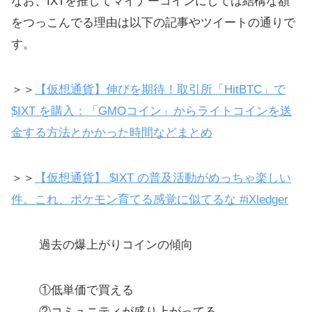
なお、IXTを推してマイナーコインにしては結構な額
をつっこんでる理由は以下の記事やツイートの通りで
す。
＞＞
【仮想通貨】伸びを期待！取引所「HitBTC」で
$IXT を購入：「GMOコイン」からライトコインを送
金する方法とかかった時間などまとめ
＞＞
【仮想通貨】 $IXT の普及活動がめっちゃ楽しい
件。これ、ポケモン育てる感覚に似てるな #iXledger
過去の爆上がりコインの傾向
①低単価で買える
②コミュニティが盛り上がってる