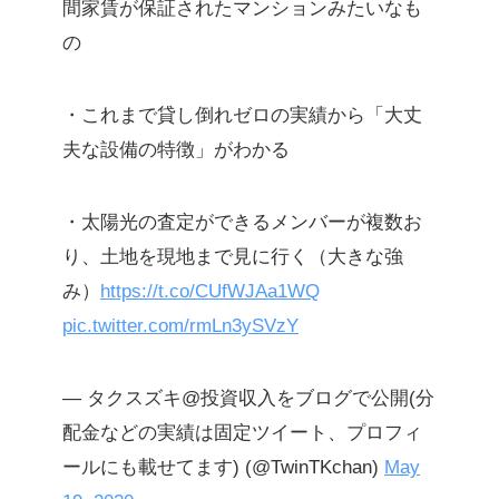
間家賃が保証されたマンションみたいなも
の
・これまで貸し倒れゼロの実績から「大丈
夫な設備の特徴」がわかる
・太陽光の査定ができるメンバーが複数お
り、土地を現地まで見に行く（大きな強
み）
https://t.co/CUfWJAa1WQ
pic.twitter.com/rmLn3ySVzY
— タクスズキ@投資収入をブログで公開(分
配金などの実績は固定ツイート、プロフィ
ールにも載せてます) (@TwinTKchan)
May