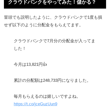
クラウドバンクをやってみた！儲かる？
投資できるファンド一覧
クラウドバンクでおすすめのファン
冒頭でも説明したように、クラウドバンクで1度も損
ド
せず以下のように分配金をもらえてます。
クラウドバンクをやってみた感想
クラウドバンクで7月分の分配金が入ってま
クラウドバンクの概要まとめ
した！
ソーシャルレンディングのメリット
ソーシャルレンディングのリスク・
今月は13,821円👍
デメリット
Q&A！クラウドバンクの疑問に回答
累計の分配額は248,733円になりました。
【大事な追記】1円から投資できる
Funds（ファンズ）が登場
毎月もらえるのは嬉しいですよね。
https://t.co/jceGuzUun9