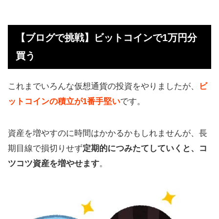
【ブログで挑戦】ビットコインで1万
円分買う
【ブログで挑戦】ビットコインで1万円分
モナコインもおもしろいかもしれな
買う
い
MONAの実需にも注目
これまでいろんな仮想通貨の投資をやりましたが、
ビ
海外で草コインに投資し、1億円を目
ットコインの積立が1番手堅い
です。
指す人も
1万円からレンディングやステーキン
資産を増やすのに時間はかかるかもしれませんが、長
グも
期目線で損切りせず
定期的につみたてしていくと、コ
ツコツ資産を増やせます
。
1万円からいろんな方法で増やせるサ
イト
【まとめ】仮想通貨、草コインで1万
円から利益を