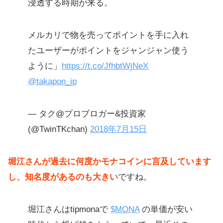
浸透する時期が来る。
メルカリで物を売ってポイントを手に入れ
たユーザーがポイントをジャンジャン使う
ように」
https://t.co/JfhbtWjNeX
@takapon_jp
— タク@プロブロガー&投資家
(@TwinTKchan)
2018年7月15日
堀江さんが過去に何度かモナコインに言及しています
し、知名度があるのも大きい
ですね。
堀江さんはtipmonaで
$MONA
の単価が安い