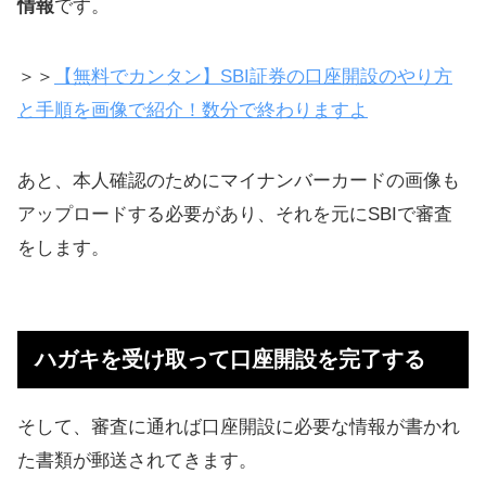
情報
です。
申し込んだ月から掛け金が引き落と
される
＞＞
【無料でカンタン】SBI証券の口座開設のやり方
一時マイナスになっても気にせず、
と手順を画像で紹介！数分で終わりますよ
積み立てていこう
あと、本人確認のためにマイナンバーカードの画像も
掛け金の割合を変更する
アップロードする必要があり、それを元にSBIで審査
12月末の変更なら1月の拠出から反映
をします。
される
スイッチングについて
運用成績も公開【随時更新：2017
ハガキを受け取って口座開設を完了する
年〜2019年】
ｅＭＡＸＩＳ最適化バランス（マイ
そして、審査に通れば口座開設に必要な情報が書かれ
ミッドフィルダー）の実績（利回
た書類が郵送されてきます。
り）