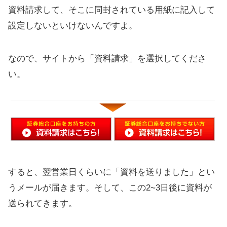
資料請求して、そこに同封されている用紙に記入して
現金化したうえで遺族の指定口座へ
設定しないといけないんですよ。
振り込まれます
評価：iDeCoは稼げるし、おすすめ
なので、サイトから「資料請求」を選択してくださ
だよ
い。
確定拠出年金を始めた方がいい理由
（お金の試算など）
節税効果は約490万円に（口コミ、感
想あり）
おすすめの貯蓄方法をランキングで
紹介
すると、翌営業日くらいに「資料を送りました」とい
うメールが届きます。そして、この2~3日後に資料が
節税メリットも！老後の資産形成に
送られてきます。
SBI証券のおすすめ商品@2019