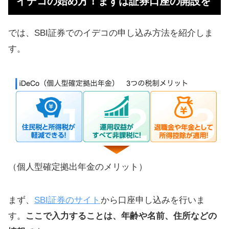
イデコの始め方！まずは証券口座の開設を
ハガキを受け取って口座開設を完了
する
では、SBI証券でのイデコの申し込み方法を紹介しま
資料申し込み（ネットからは拠出金
す。
の設定などができない）
本人確認書、記入用紙、本人確認書
類を送る
バランス型の投資信託を選択
iFreeとeMAXIS最適化シリーズを
半々ずつ
（個人型確定拠出年金のメリット）
僕は、中間のミッドフィルダーを選
択しました
まず、
SBI証券のサイト
から口座申し込みを行いま
申し込みから3ヶ月後に買われて運用
す。
ここで入力することは、年齢や名前、住所などの
開始