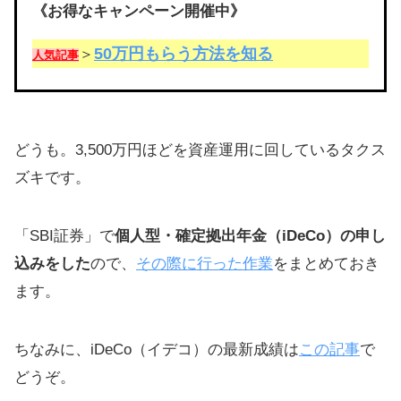
《お得なキャンペーン開催中》
50万円もらう方法を知る
＞
人気記事
どうも。3,500万円ほどを資産運用に回しているタクス
ズキです。
「SBI証券」で
個人型・確定拠出年金（iDeCo）の申し
込みをした
ので、
その際に行った作業
をまとめておき
ます。
ちなみに、iDeCo（イデコ）の最新成績は
この記事
で
どうぞ。