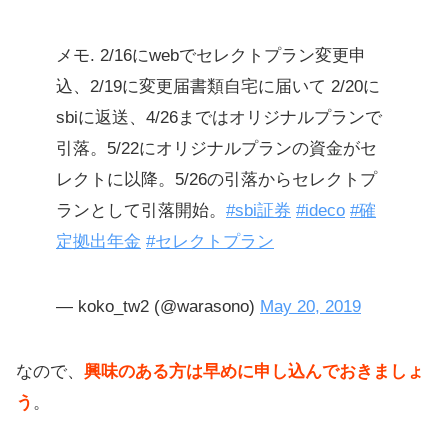
メモ. 2/16にwebでセレクトプラン変更申
込、2/19に変更届書類自宅に届いて 2/20に
sbiに返送、4/26まではオリジナルプランで
引落。5/22にオリジナルプランの資金がセ
レクトに以降。5/26の引落からセレクトプ
ランとして引落開始。
#sbi証券
#ideco
#確
定拠出年金
#セレクトプラン
— koko_tw2 (@warasono)
May 20, 2019
なので、
興味のある方は早めに申し込んでおきましょ
う
。