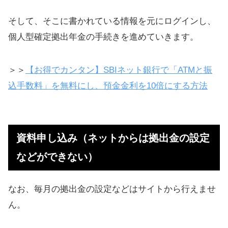
2018年に「ｅＭＡＸＩＳ」は積立終
そして、そこに書かれている情報を元にログインし、
了
個人型確定拠出年金の手続きを進めていきます。
大和－iFree ８資産バランス：2018
＞＞
【お得でカンタン】SBIネット銀行で「ATMと振
年の実績も
込手数料」を無料にし、預金金利を10倍にする方法
2018年に「大和－iFree」も積立終了
2019年からの成績はプラスになると
期待（長期視点で）
資料申し込み（ネットからは拠出金の設定
口座管理手数料を気にしよう
などができない）
関連記事
長期・積み立て投資のおさらい
なお、毎月の拠出金の設定などはサイトから行えませ
ん。
自分が死んでも家族に年金が支払わ
れる