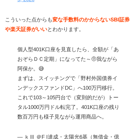
こういった点からも
変な手数料のかからないSBI証券
や楽天証券がいい
とわかります。
個人型401K口座を見直したら、全額が「あ
おぞらＤＣ定期」になってた～🤨我ながら
阿保か。😅
まずは、スイッチングで「野村外国債券イ
ンデックスファンドDC」へ100万円移行。
これで103～105円台で（変則的だが）トー
タル1000万円ドル転完了。401K口座の残り
数百万円も様子見ながら運用商品へ。
— ｋⅢ ＠F I達成・太陽光6基（無借金・億