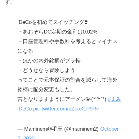
す。
iDeCoを初めてスイッチング❣️
・あおぞらDC定期の金利は0.02%
・口座管理料や手数料を考えるとマイナス
になる
・ほかの内外銘柄がプラ転
・どうせなら冒険しよう
ってことで元本保証の割合を減らして海外
銘柄に配分変更もした。
吉となりますようにアーメン💫(*´꒳`*)
#まみ
iDeCo
pic.twitter.com/qZooX1P9Rv
— Maminem@毛玉 (@maminem2)
October
5, 2020