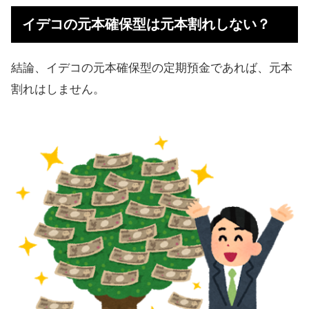
い？
イデコの元本確保型は元本割れしない？
あおぞらDC定期のメリット
あおぞらDC定期のデメリット
結論、イデコの元本確保型の定期預金であれば、元本
あおぞらDC定期の評判、口コミ
割れはしません。
あおぞらDC定期がおすすめな人
あおぞらDC定期をおすすめしない人
個人型・確定拠出年金のQ&A！疑問
に回答
【まとめ】元本確保型はあおぞらDC
定期がおすすめ