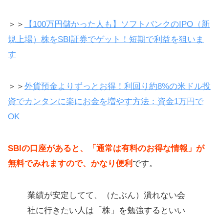
＞＞
【100万円儲かった人も】ソフトバンクのIPO（新
規上場）株をSBI証券でゲット！短期で利益を狙いま
す
＞＞
外貨預金よりずっとお得！利回り約8%の米ドル投
資でカンタンに楽にお金を増やす方法：資金1万円で
OK
SBIの口座があると、「通常は有料のお得な情報」が
無料でみれますので、かなり便利
です。
業績が安定してて、（たぶん）潰れない会
社に行きたい人は「株」を勉強するといい