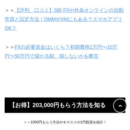
＞＞
【評判、口コミ】SBI FXや外為オンラインの自動
売買と設定方法！DMMやXMにもある？スマホアプリ
OK？
＞＞
FXの必要資金はいくら？初期費用1万円〜10万
円〜50万円で儲かる額、損しないかを断言
【お得】203,000円もらう方法を知る
＞＞1000円もらう方法やオススメの1円投資を紹介！