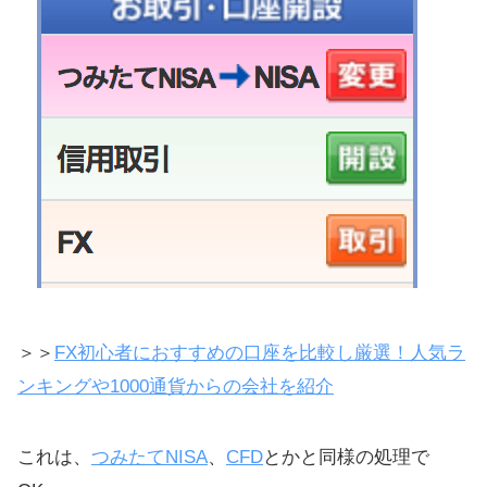
SBI FXトレード（ハイパー、ミニ、
オプションについて）
SBIのSECは証券の意味：株式会社
SBI証券
sbi証券fxの評判、口コミ
SBI FXのスプレッド、スワップポイ
ントについて
SBI FXトレードの登録、注文方法
＞＞
FX初心者におすすめの口座を比較し厳選！人気ラ
ンキングや1000通貨からの会社を紹介
これは、
つみたてNISA
、
CFD
とかと同様の処理で