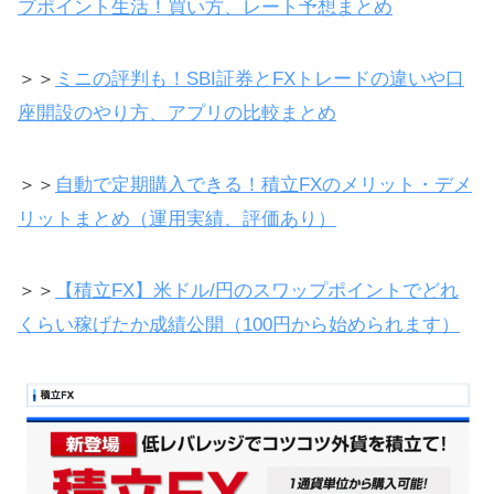
プポイント生活！買い方、レート予想まとめ
＞＞
ミニの評判も！SBI証券とFXトレードの違いや口
座開設のやり方、アプリの比較まとめ
＞＞
自動で定期購入できる！積立FXのメリット・デメ
リットまとめ（運用実績、評価あり）
＞＞
【積立FX】米ドル/円のスワップポイントでどれ
くらい稼げたか成績公開（100円から始められます）