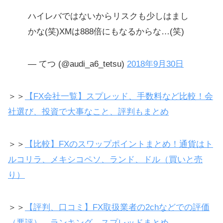
ハイレバではないからリスクも少しはまし
かな(笑)XMは888倍にもなるからな…(笑)
— てつ (@audi_a6_tetsu)
2018年9月30日
＞＞
【FX会社一覧】スプレッド、手数料など比較！会
社選び、投資で大事なこと、評判もまとめ
＞＞
【比較】FXのスワップポイントまとめ！通貨はト
ルコリラ、メキシコペソ、ランド、ドル（買いと売
り）
＞＞
【評判、口コミ】FX取扱業者の2chなどでの評価
（悪評）、ランキング、スプレッドまとめ