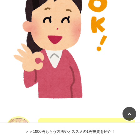
銘柄数も「くりっく株365」より何十
＞＞1000円もらう方法やオススメの1円投資を紹介！
倍も多く、長期で利益を狙える商品