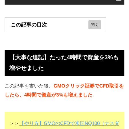
この記事の目次
【大事な追記】たった4時間で資産を
3%も増やせました
【大事な追記】たった4時間で資産を3%も
株価指数CFDの運用実績
増やせました
配当収入と株価指数の値上がりによ
る利益も得られる
この記事を書いた後、
GMOクリック証券でCFD取引を
CFDでは分散投資でリスク回避でき
したら、4時間で資産が3%も増えました
。
る
CFDは「低コスト」が最大のメリッ
ト
＞＞
【やり方】GMOのCFDで米国NQ100（ナスダ