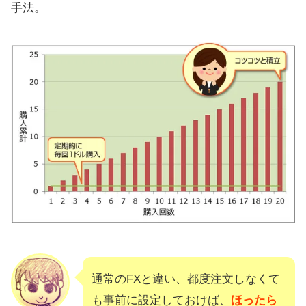
るの？
手法。
積立FXがおすすめな人
積立FXがおすすめじゃない人
積立FXの始め方
積立FXのQ&Aまとめ
【まとめ】積立FXは危険で儲からな
い？
通常のFXと違い、都度注文しなくて
も事前に設定しておけば、
ほったら