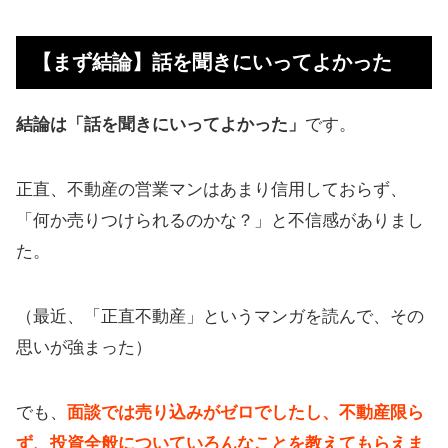
【まず結論】話を聞きにいってよか
った
【まず結論】話を聞きにいってよかった
【では本題へ】エスアンドカンパニ
ー面談の詳細
結論は「話を聞きにいってよかった」
です。
【まとめ】不動産投資はサラリーマ
ンに有利
正直、不動産の営業マンはあまり信用しておらず、
担保ありの安心案件に投資も可能
「何か売りつけられるのかな？」と不信感がありまし
た。
1円から不動産に投資できる時代
自営業がローンを組む場合の金利
（最近、「正直不動産」というマンガを読んで、その
お金の勉強しに行ってみるのアリで
思いが強まった）
す
でも、
面談では売り込みがゼロでしたし、不動産限ら
ず、投資全般についていろんなことを教えてもらえま