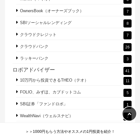
「トラノコ」の実績・口コミ
6
SBIネオモバイル証券でTポイント投資
13
自動で貯金できるfinbee（フィンビー）
2
ソーシャルレンディングサービス（税金、利
109
回り）
Funds（ファンズ ）:社債並に低リスク
7
maneo（マネオ）
6
OwnersBook（オーナーズブック）
7
SBIソーシャルレンディング
8
クラウドクレジット
7
クラウドバンク
26
ラッキーバンク
3
＞＞1000円もらう方法やオススメの1円投資を紹介！
ロボアドバイザー
41