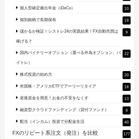
バランス型投資信託で積立投資
8
ひふみ投信のアクティブファンド（国内株式）
8
ブログで検証！スワップポイント生活
63
ヤフーグループ「YJFX!」の「Yjam」
2
レバレッジをかけて株価指数CFDを
46
保険の無料相談で見直しを（選び方も大事）
11
個人型確定拠出年金（iDeCo）
10
個別銘柄で長期保有
19
儲かるか検証！シストレ24の実践結果！FX自動売買は
9
稼げる？
国内バイナリーオプション（選べる外為オプション、バ
22
イトレ）