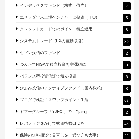
カテゴリー
20代からの個人の資産運用
618
SBI証券、楽天証券はおすすめ。記事の作成日:2021年11
38
月19日
インヴァスト証券（マネーハッチ）
15
インデックスファンド（株式、債券）
7
エメラダで未上場ベンチャーに投資（IPO）
5
クレジットカードでのポイント積立運用
8
システムトレード（FXの自動取引）
30
セゾン投信のファンド
2
つみたてNISAで積立投資を非課税に
8