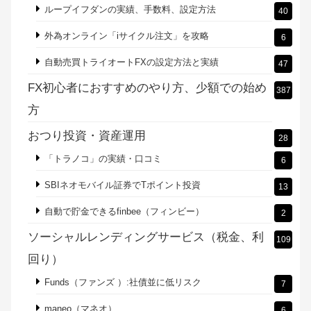
株式投資の始め方
20
米国株・アメリカETFでアーリーリタイア
18
老後資金を用意！お金の不安をなくす
13
融資型クラウドファンディング（貸付ファンド）
8
配当（インカム）投資で分配金生活
40
FXのリピート系注文（発注）を比較
177
ループイフダンの実績、手数料、設定方法
40
外為オンライン「iサイクル注文」を攻略
6
自動売買トライオートFXの設定方法と実績
47
FX初心者におすすめのやり方、少額での始め
387
方
おつり投資・資産運用
28