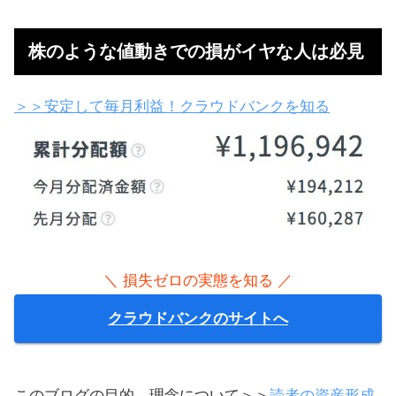
＼ 最大1,003,000円もらう ／
LIGHT FXで
無料で口座を作る
株のような値動きでの損がイヤな人は必見
＞＞安定して毎月利益！クラウドバンクを知る