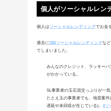
メリット
個人がソーシャルレン
ソーシャルレンディングで借りる
リット
個人は
ソーシャルレンディング
でお金
メリット2：銀行よりは資金調達
すい
過去に
SBIソーシャルレンディング
など
投資型クラウドファンディングで
てしまいました。
調達方法
みんなのクレジット、ラッキーバ
マネオでの返済遅延、元本割れが
がかかっている。
バイ
SL事業者の玉石混交っぷりが一
たとえ玉の事業者でも、地雷案件は
遅延や未回収が生じている)。
#ソ