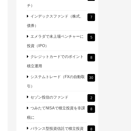
チ）
インデックスファンド（株式、
7
債券）
エメラダで未上場ベンチャーに
5
投資（IPO）
クレジットカードでのポイント
8
積立運用
システムトレード（FXの自動取
30
引）
セゾン投信のファンド
2
つみたてNISAで積立投資を非課
8
税に
バランス型投資信託で積立投資
8