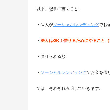
あり）
以下、記事に書くこと。
借りたい法人に対する具体的な審
・個人が
ソーシャルレンディング
でお
物件をプロが3度も厳正に審査
融資を申し込むまでの流れ
・
法人はOK！借りるためにやること（
借入限度額の上限や年利
貸付クラウドファンディングでの
・借りられる額
資事例
太陽光発電所の開発資金もOK
・
ソーシャルレンディング
でお金を借
延長は絶対にダメと伝えてる
では、それぞれ説明していきます。
数ヶ月〜1年で利息を返せる業務
ってることが重要
ソーシャルレンディングで借りる