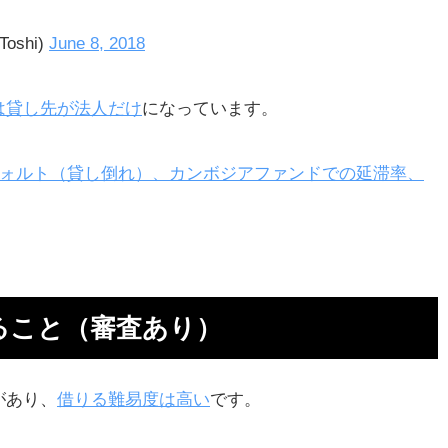
oshi)
June 8, 2018
は貸し先が法人だけ
になっています。
フォルト（貸し倒れ）、カンボジアファンドでの延滞率、
ること（審査あり）
があり、
借りる難易度は高い
です。