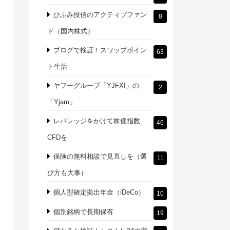
ひふみ投信のアクティブファン
8
ド（国内株式）
ブログで検証！スワップポイン
63
ト生活
ヤフーグループ「YJFX!」の
2
「Yjam」
レバレッジをかけて株価指数
46
CFDを
保険の無料相談で見直しを（選
11
び方も大事）
個人型確定拠出年金（iDeCo）
10
個別銘柄で長期保有
19