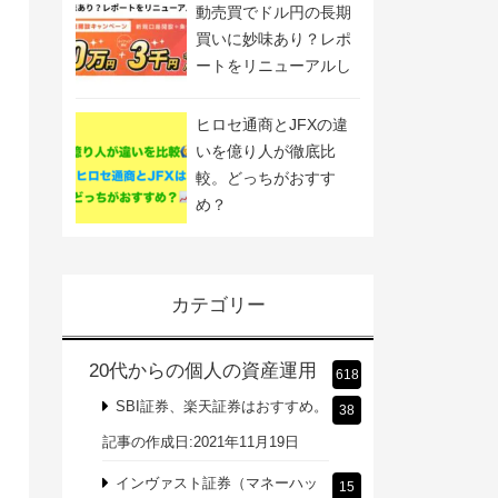
動売買でドル円の長期
買いに妙味あり？レポ
ートをリニューアルし
ました
ヒロセ通商とJFXの違
いを億り人が徹底比
較。どっちがおすす
め？
カテゴリー
20代からの個人の資産運用
618
SBI証券、楽天証券はおすすめ。
38
記事の作成日:2021年11月19日
インヴァスト証券（マネーハッ
15