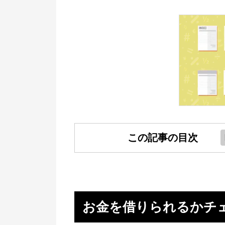
この記事の目次
お金を借りられるかチェック
個人がソーシャルレンディングで
金を借りるのは無理
お金を借りられるかチ
法人が借りるためにやること（審