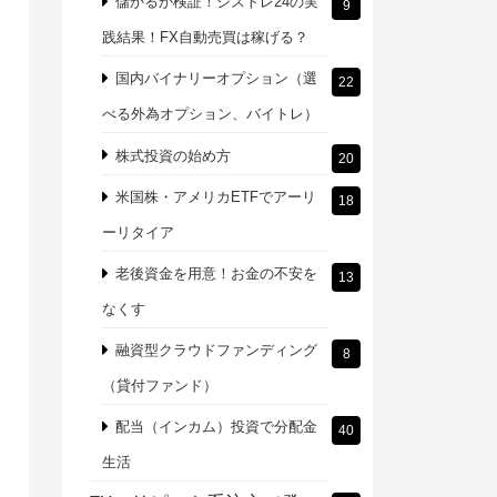
儲かるか検証！シストレ24の実
9
践結果！FX自動売買は稼げる？
国内バイナリーオプション（選
22
べる外為オプション、バイトレ）
株式投資の始め方
20
米国株・アメリカETFでアーリ
18
ーリタイア
老後資金を用意！お金の不安を
13
なくす
融資型クラウドファンディング
8
（貸付ファンド）
配当（インカム）投資で分配金
40
生活