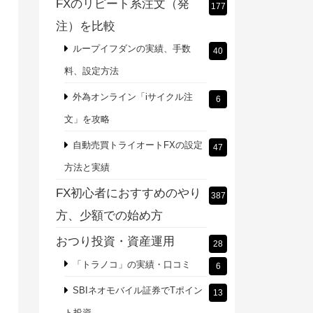
FXのリピート系注文（発
177
注）を比較
ループイフダンの実績、手数
40
料、設定方法
外為オンライン「iサイクル注
6
文」を攻略
自動売買トライオートFXの設定
47
方法と実績
FX初心者におすすめのやり
387
方、少額での始め方
おつり投資・資産運用
28
「トラノコ」の実績・口コミ
6
SBIネオモバイル証券でTポイン
13
ト投資