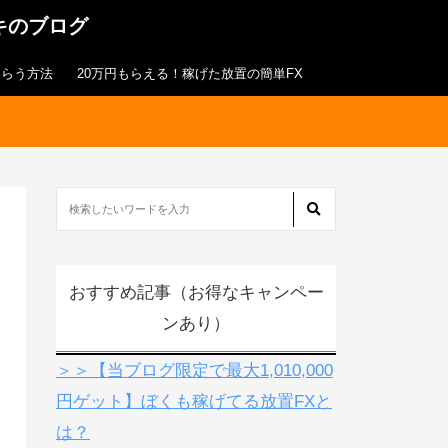
キのブログ
もらう方法
20万円もらえる！稼げた放置の簡単FX
おすすめ記事（お得なキャンペー
ンあり）
＞＞【当ブログ限定で最大1,010,000
円ゲット】ぼくも稼げてる放置FXと
は？