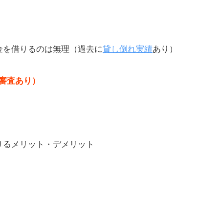
査
金を借りるのは無理（過去に
貸し倒れ実績
あり）
審査あり）
融
りるメリット・デメリット
をや
デ