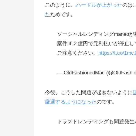
このように、
ハードルが上がった
のは
た
ためです。
ソーシャルレンディングmaneo
案件４２億円で元利払いが停止して
ご注意ください。
https://t.co/
— OldFashionedMac (@OldFashi
今後、こうした問題が起きないように
厳選するようになった
のです。
トラストレンディングも問題発生