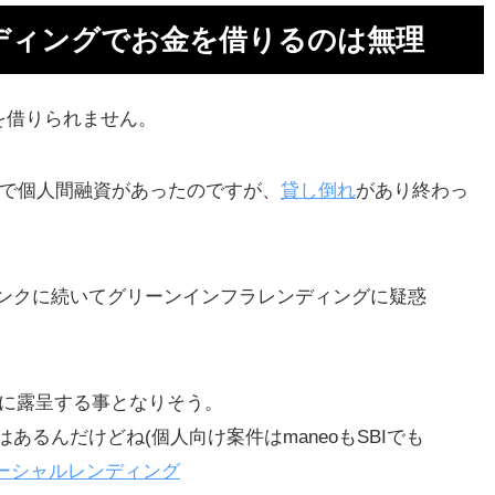
ディングでお金を借りるのは無理
メ
を借りられません。
しや
で個人間融資があったのですが、
貸し倒れ
があり終わっ
の
ンクに続いてグリーンインフラレンディングに疑惑
ヤ
気に露呈する事となりそう。
あるんだけどね(個人向け案件はmaneoもSBIでも
ーシャルレンディング