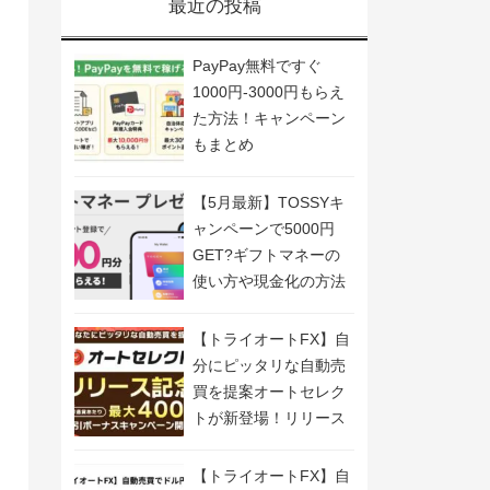
最近の投稿
PayPay無料ですぐ
1000円-3000円もらえ
た方法！キャンペーン
もまとめ
【5月最新】TOSSYキ
ャンペーンで5000円
GET?ギフトマネーの
使い方や現金化の方法
も解説
【トライオートFX】自
分にピッタリな自動売
買を提案オートセレク
トが新登場！リリース
記念キャンペーン開
催！
【トライオートFX】自