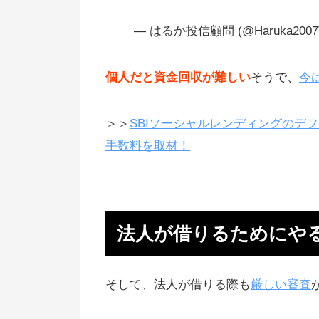
— はるか投信顧問 (@Haruka2007T
個人だと資金回収が難しい
そうで、
今
＞＞
SBIソーシャルレンディングのデ
手数料を取材！
法人が借りるためにや
そして、法人が借りる際も
厳しい審査