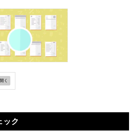
お
ェック
査