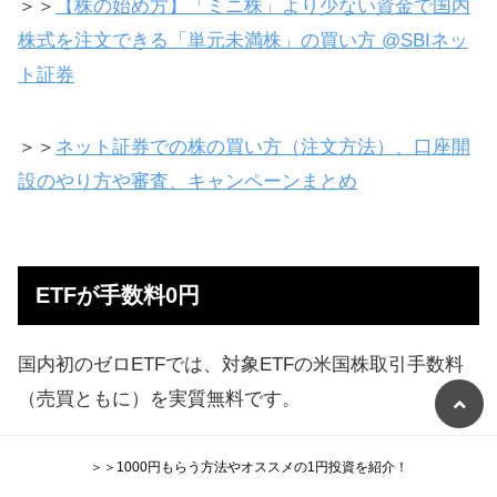
＞＞
【株の始め方】「ミニ株」より少ない資金で国内
株式を注文できる「単元未満株」の買い方 @SBIネッ
ト証券
＞＞
ネット証券での株の買い方（注文方法）、口座開
設のやり方や審査、キャンペーンまとめ
ETFが手数料0円
国内初のゼロETFでは、対象ETFの米国株取引手数料
（売買ともに）を実質無料です。
＞＞1000円もらう方法やオススメの1円投資を紹介！
（取引日の翌月末までに、お客様の外国株取引口座に