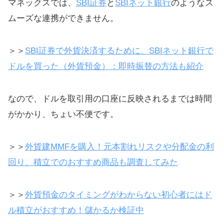
マネックスでは、
SBI証券
と
SBIネット銀行
のようなス
ムーズな連携ができません。
＞＞
SBI証券で外貨決済するために、SBIネット銀行で
ドルを買った（外貨預金）：即時振替の方法も紹介
なので、ドルを取引用の口座に反映されるまでは時間
がかかり、ちょい不便です。
＞＞
外貨建MMFを購入！元本割れリスクや分配金の利
回り、積立でのおすすめ商品も調査してみた
＞＞
外貨預金のタイミングがわからない初心者にはド
ル積立がおすすめ！儲かるか検証中