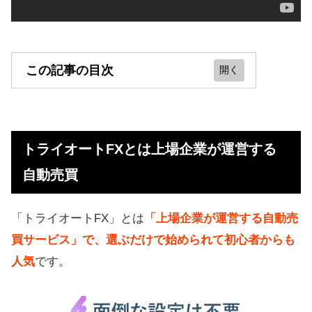
この記事の目次
トライオートFXとは上場企業が運営
する自動売買
トライオートFXとは上場企業が運営する
【結論】1ヶ月で6.5万円稼げました
自動売買
トライオートFXの特徴（儲かる仕組
み）
「トライオートFX」とは
「上場企業が運営する自動売
トライオートFXのデメリット
買サービス」で、選ぶだけで始められて初心者からも
ネット上の評判、口コミ（悪い評価
人気
です。
もあり）
上場企業が運営で信託保全（分別管