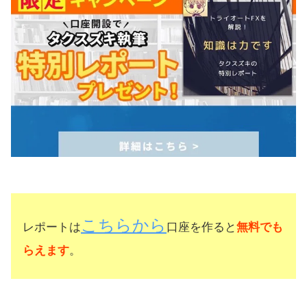
こちらから
レポートは
口座を作ると
無料でも
らえます
。