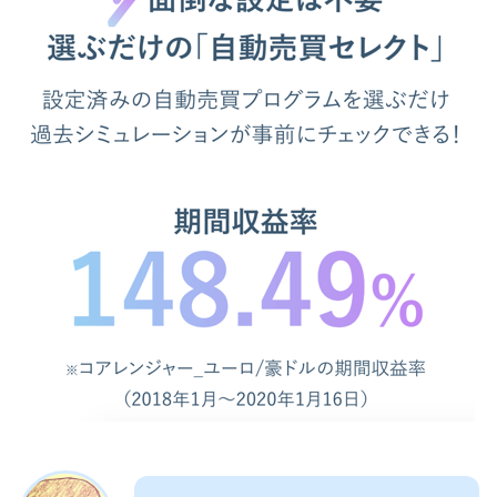
理）あり
【注意】推奨証拠金の通りにやると
危険
【まとめ】トライオートFXの評判、
口コミ