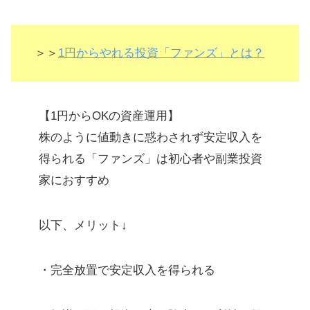
デメリット？コストをリノシーが負
担してくれる理由
＞＞
1円からやれる投資「ファンズ」とは？
ワンルームマンションに住み手が途
切れない理由
【1円からOKの資産運用】
不動産投資の利回りは「インカムゲ
株のように値動きに惑わされず安定収入を
イン」と「キャピタルゲイン」で決
得られる「ファンズ」は初心者や副業投資
まる
家におすすめ
Renosy Asset（アセット）は生命保
険の代わりになる？
以下、メリット↓
【まとめ】リノシーの評判・口コミ
不動産投資は、与信のあるサラリー
・完全放置で安定収入を得られる
マン向き