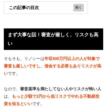
この記事の目次
まず大事な話！審査が厳しく、リス
クも高い
まず大事な話！審査が厳しく、リスクも高
【Renosyの感想】リスクも知れて不
い
動産投資の理解が深まる
特徴：リスクを抑えて5%ほどの利回
そもそも、リノシーは
年収500万円以上の人が対象で
りを狙っていける堅実さ
審査も厳しいですし、借金する必要もありリスクが高
AIが何十項目を元に分析し優良物件
い
です。
を精査
リノシーの強み（メリット）
なので、
審査基準を満たしてない人やリスクが怖い人
は、
もっと少額で1円から低リスクでやれる不動産投
他社と違い、都合のいい操作をせず
資を知るといい
です。
データを公開してる