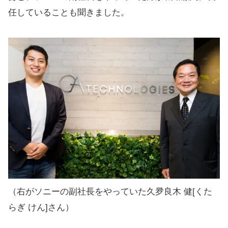
任していることも聞きました。
（右がソニーの副社長をやっていた久夛良木 健[くた
らぎ けん]さん）