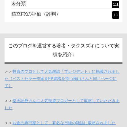
ト
草コインで億り人チャレンジ！
8
仮想通貨（ビットコイン）積立の成績
4
初心者サラリーマンもできる少額の不動産投
37
資
家計の節約術（貯金に回す）
21
未分類
111
積立FXの評価（評判）
10
このブログを運営する著者・タクスズキについて実
績を紹介↓