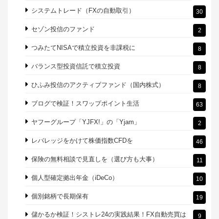
SBI証券、楽天証券はおすすめ。記事の作成日:2021年11
38
月19日
インヴァスト証券（マネーハッチ）
15
インデックスファンド（株式、債券）
7
エメラダで未上場ベンチャーに投資（IPO）
5
クレジットカードでのポイント積立運用
8
システムトレード（FXの自動取引）
30
セゾン投信のファンド
2
つみたてNISAで積立投資を非課税に
8
バランス型投資信託で積立投資
8
ひふみ投信のアクティブファンド（国内株式）
8
ブログで検証！スワップポイント生活
63