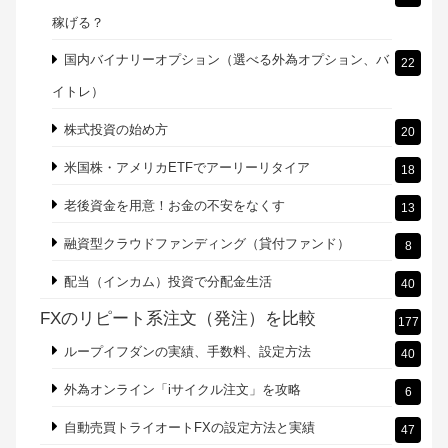
ヤフーグループ「YJFX!」の「Yjam」
2
レバレッジをかけて株価指数CFDを
46
保険の無料相談で見直しを（選び方も大事）
11
個人型確定拠出年金（iDeCo）
10
個別銘柄で長期保有
19
儲かるか検証！シストレ24の実践結果！FX自動売買は
9
稼げる？
国内バイナリーオプション（選べる外為オプション、バ
22
イトレ）
株式投資の始め方
20
米国株・アメリカETFでアーリーリタイア
18
老後資金を用意！お金の不安をなくす
13