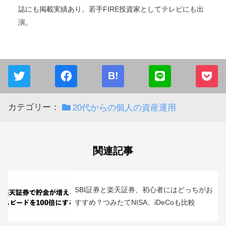
プロ投資家
2015年から投資を開始。累計2億円を投資中。現在はセミリ
タイア・FIREし、投資収入で生活中。
株、FX・為替、仮想通貨（暗号資産）、投資型クラウドフ
ァンディング（不動産、融資型）で投資を実践。
証券会社に取材されたり、セミナー実績あり。日経系の雑
誌にも掲載実績あり。若手FIRE投資家としてテレビにも出
演。
B!
カテゴリー：
20代からの個人の資産運用