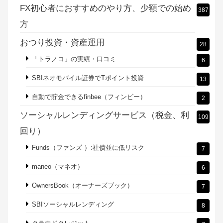
融資型クラウドファンディング（貸付ファンド）
8
配当（インカム）投資で分配金生活
40
FXのリピート系注文（発注）を比較
177
ループイフダンの実績、手数料、設定方法
40
外為オンライン「iサイクル注文」を攻略
6
自動売買トライオートFXの設定方法と実績
47
FX初心者におすすめのやり方、少額での始め
387
方
おつり投資・資産運用
28
「トラノコ」の実績・口コミ
6
SBIネオモバイル証券でTポイント投資
13
自動で貯金できるfinbee（フィンビー）
2