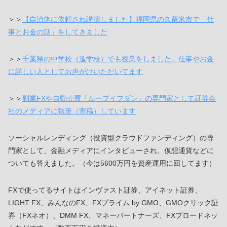
＞＞
投資のプロとして人気雑誌「プレジデント」に掲載されまし
た（ベストセラー作家＆FP資格を持つ横山さんと同じページに
て）
＞＞
楽天証券さんに人気投資ブロガーとして取材していただきま
した
＞＞
お金の専門家として、有名な日経の雑誌に取材されました
＞＞
【自治体に依頼され講演しました】福岡県の久留米市で「仕
事とお金の話」をしてきました
＞＞
千葉県の中学校（進学校）でも授業をしました。仕事やお金
に詳しい人としてお声がけいただいてます
＞＞
副業FXや自動売買「ループイフダン」の専門家として証券会
社のメディアに執筆（寄稿）しています