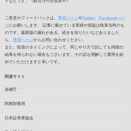
ソーシャルレンディング（投資型クラウドファンディング）の専
門家として、金融メディアにインタビューされ、仮想通貨などに
ついても答えました。（今は5600万円を資産運用に回してます）
FXで使ってるサイトはインヴァスト証券、アイネット証券、
LIGHT FX、みんなのFX、FXプライム by GMO、GMOクリック証
券（FXネオ）、DMM FX、マネーパートナーズ、FXブロードネッ
トなどです。（数百万円を投資中）
ご意見やフィードバックは、
専用ページ
や
Twitter
、
Facebookペー
ジ
にお願いします。 記事に載せている実績や損益は執筆当時のも
のです。最新版の漏れがある、続きを知りたいなどありました
ら、
専用ページ
からお問い合わせください。
また、投資のタイミングによって、同じやり方で試しても同様の
結果を得られない場合もございます。その辺も理解して運用を始
めていただけますと幸いです。