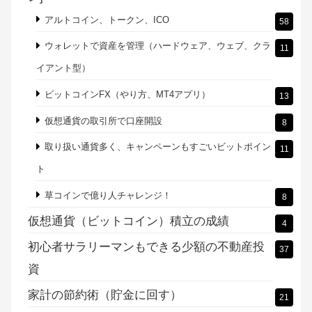
WealthNavi（ウェルスナビ）
2
マネックス証券の「マネラップ（MSV LIFE）」
1
松井証券の「投信工房」
4
楽天証券の「楽ラップ」
7
仮想（暗号）通貨[ビットコイン、モナーコイ
163
ン]
アルトコイン、トークン、ICO
58
ウォレットで資産を管理（ハードウェア、ウェブ、クラ
11
イアント型）
ビットコインFX（やり方、MT4アプリ）
13
仮想通貨の取引所で口座開設
8
取り扱い通貨多く、キャンペーンもすごいビットポイン
11