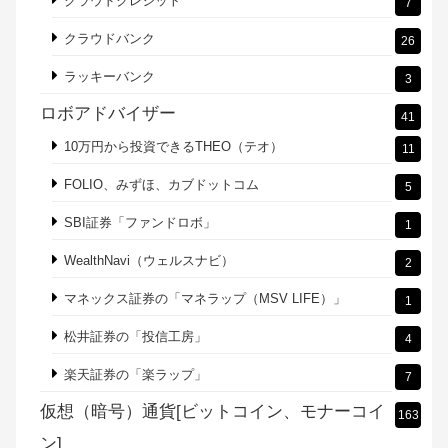
ソーシャルレンディングサービス（税金、利
109
回り）
Funds（ファンズ ）:社債並に低リスク
7
maneo（マネオ）
6
OwnersBook（オーナーズブック）
7
SBIソーシャルレンディング
8
クラウドクレジット
7
クラウドバンク
26
ラッキーバンク
3
ロボアドバイザー
41
10万円から投資できるTHEO（テオ）
11
FOLIO、みずほ、カブドットコム
5
SBI証券「ファンドロボ」
1