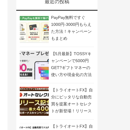
最近の投稿
PayPay無料ですぐ
1000円-3000円もらえ
た方法！キャンペーン
もまとめ
【5月最新】TOSSYキ
ャンペーンで5000円
GET?ギフトマネーの
使い方や現金化の方法
も解説
【トライオートFX】自
分にピッタリな自動売
買を提案オートセレク
トが新登場！リリース
記念キャンペーン開
催！
【トライオートFX】自