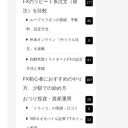
FXのリピート系注文（発
177
注）を比較
ループイフダンの実績、手数
40
料、設定方法
外為オンライン「iサイクル注
6
文」を攻略
自動売買トライオートFXの設定
47
方法と実績
FX初心者におすすめのやり
387
方、少額での始め方
おつり投資・資産運用
28
「トラノコ」の実績・口コミ
6
SBIネオモバイル証券でTポイン
13
ト投資