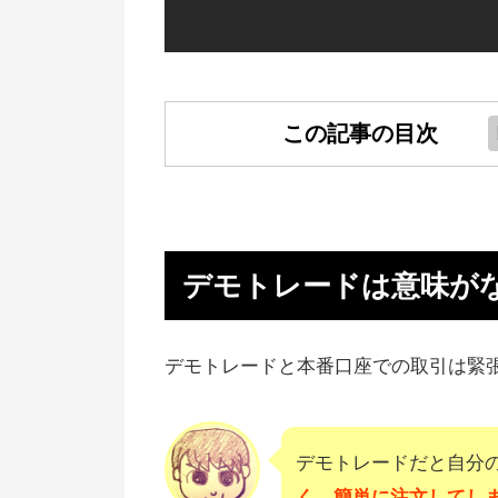
この記事の目次
デモトレードは意味がない！本番
違う
デモトレード口座の選び方
デモトレードは意味が
おすすめ会社のデモトレード口座
デモトレードで確認すること
デモトレードと本番口座での取引は緊
SBIでは3円から本番環境で取引
る
デモトレードだと自分
【まとめ】登録不要で土日も無料
く、簡単に注文してし