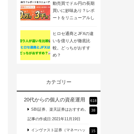
動売買でドル円の長期
買いに妙味あり？レポ
ートをリニューアルし
ました
ヒロセ通商とJFXの違
いを億り人が徹底比
較。どっちがおすす
め？
カテゴリー
20代からの個人の資産運用
618
SBI証券、楽天証券はおすすめ。
38
記事の作成日:2021年11月19日
インヴァスト証券（マネーハッ
15