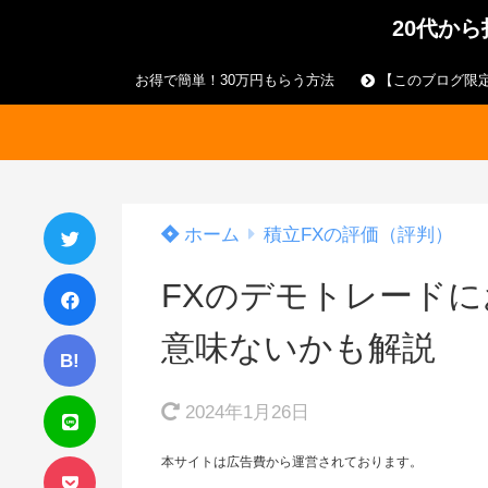
20代か
お得で簡単！30万円もらう方法
【このブログ限定
ホーム
積立FXの評価（評判）
FXのデモトレード
意味ないかも解説
B!
2024年1月26日
本サイトは広告費から運営されております。