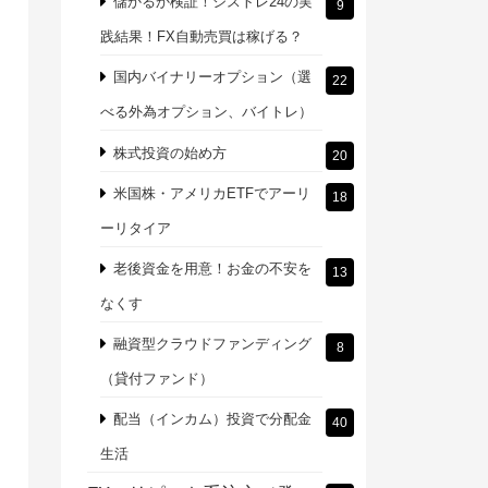
儲かるか検証！シストレ24の実
9
践結果！FX自動売買は稼げる？
国内バイナリーオプション（選
22
べる外為オプション、バイトレ）
株式投資の始め方
20
米国株・アメリカETFでアーリ
18
ーリタイア
老後資金を用意！お金の不安を
13
なくす
融資型クラウドファンディング
8
（貸付ファンド）
配当（インカム）投資で分配金
40
生活