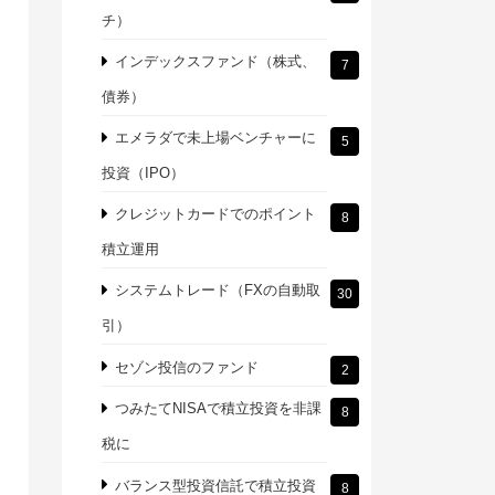
チ）
インデックスファンド（株式、
7
債券）
エメラダで未上場ベンチャーに
5
投資（IPO）
クレジットカードでのポイント
8
積立運用
システムトレード（FXの自動取
30
引）
セゾン投信のファンド
2
つみたてNISAで積立投資を非課
8
税に
バランス型投資信託で積立投資
8