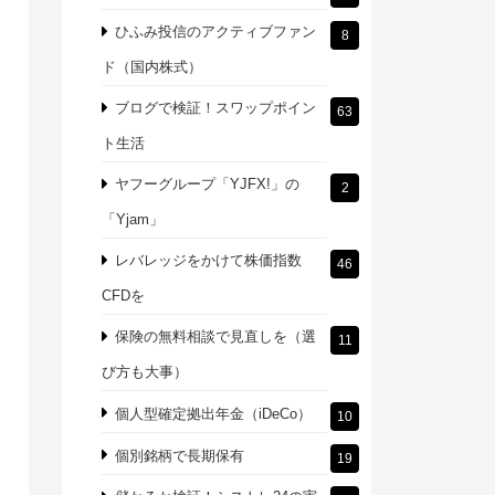
ひふみ投信のアクティブファン
8
ド（国内株式）
ブログで検証！スワップポイン
63
ト生活
ヤフーグループ「YJFX!」の
2
「Yjam」
レバレッジをかけて株価指数
46
CFDを
保険の無料相談で見直しを（選
11
び方も大事）
個人型確定拠出年金（iDeCo）
10
個別銘柄で長期保有
19