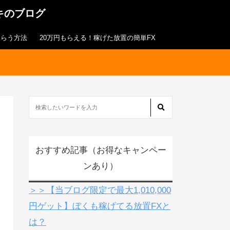
キのブログ
もらう方法
20万円もらえる！稼げた放置の簡単FX
おすすめ記事（お得なキャンペー
ンあり）
＞＞【当ブログ限定で最大1,010,000
円ゲット】ぼくも稼げてる放置FXと
は？