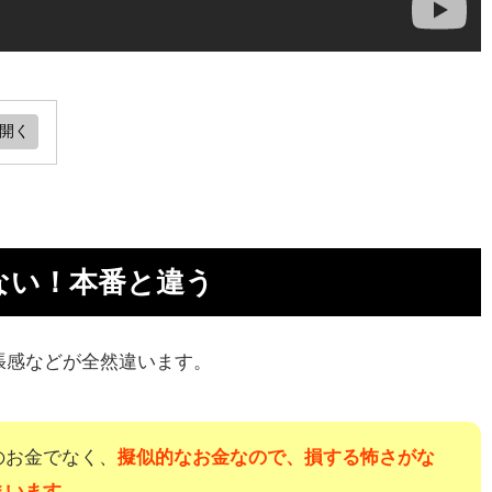
と
ない！本番と違う
張感などが全然違います。
でき
のお金でなく、
擬似的なお金なので、損する怖さがな
で
まいます
。