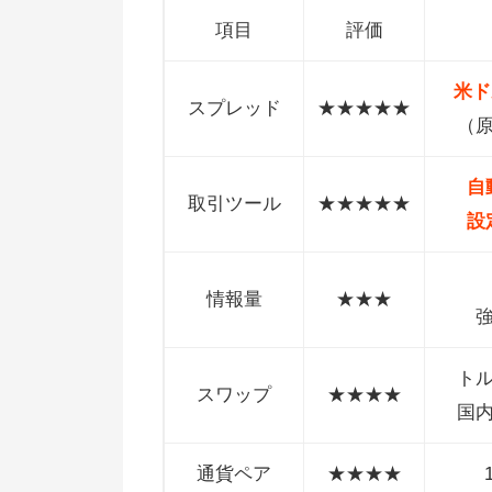
インヴァスト証券をおすすめでき
項目
評価
い人
米ド
インヴァスト証券の口座開設での
スプレッド
★★★★★
（
意点
【まとめ】インヴァスト証券の評
自
取引ツール
★★★★★
判、口コミ
設
情報量
★★★
ト
スワップ
★★★★
国
通貨ペア
★★★★