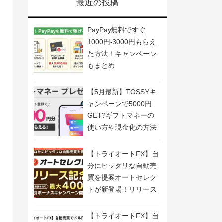
最近の投稿
PayPay無料ですぐ
1000円-3000円もらえ
た方法！キャンペーン
もまとめ
【5月最新】TOSSYキ
ャンペーンで5000円
GET?ギフトマネーの
使い方や現金化の方法
も解説
【トライオートFX】自
分にピッタリな自動売
買を提案オートセレク
トが新登場！リリース
記念キャンペーン開
催！
【トライオートFX】自