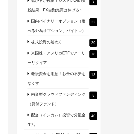
儲かるか検証！シストレ24の実
9
践結果！FX自動売買は稼げる？
国内バイナリーオプション（選
22
べる外為オプション、バイトレ）
株式投資の始め方
20
米国株・アメリカETFでアーリ
18
ーリタイア
老後資金を用意！お金の不安を
13
なくす
融資型クラウドファンディング
8
（貸付ファンド）
配当（インカム）投資で分配金
40
生活