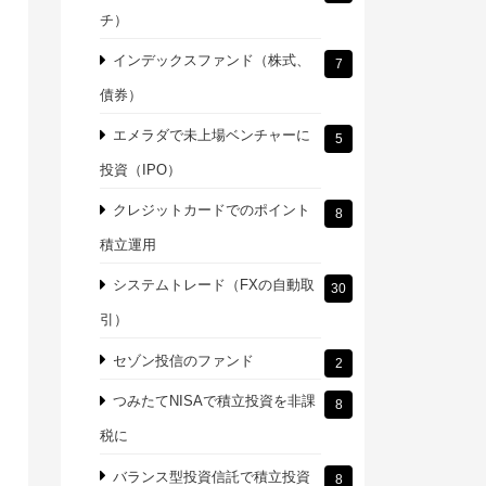
チ）
インデックスファンド（株式、
7
債券）
エメラダで未上場ベンチャーに
5
投資（IPO）
クレジットカードでのポイント
8
積立運用
システムトレード（FXの自動取
30
引）
セゾン投信のファンド
2
つみたてNISAで積立投資を非課
8
税に
バランス型投資信託で積立投資
8