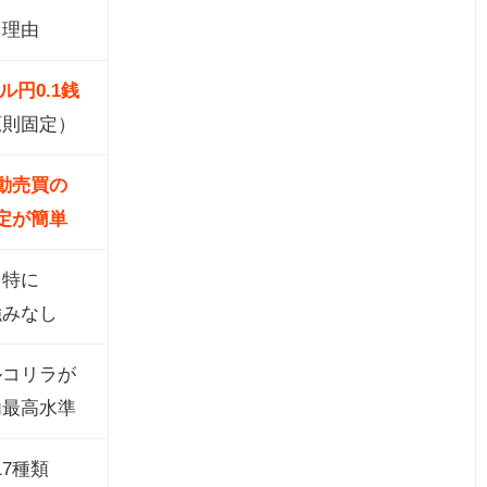
な
理由
ル円0.1銭
注
原則固定）
動売買の
定が簡単
特に
強みなし
ルコリラが
内最高水準
17種類