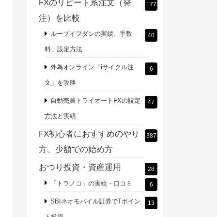
FXのリピート系注文（発
177
注）を比較
ループイフダンの実績、手数
40
料、設定方法
外為オンライン「iサイクル注
6
文」を攻略
自動売買トライオートFXの設定
47
方法と実績
FX初心者におすすめのやり
387
方、少額での始め方
おつり投資・資産運用
28
「トラノコ」の実績・口コミ
6
SBIネオモバイル証券でTポイン
13
ト投資