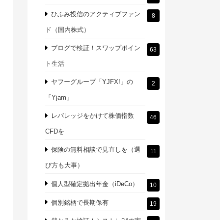
ひふみ投信のアクティブファン
8
ド（国内株式）
ブログで検証！スワップポイン
63
ト生活
ヤフーグループ「YJFX!」の
2
「Yjam」
レバレッジをかけて株価指数
46
CFDを
保険の無料相談で見直しを（選
11
び方も大事）
個人型確定拠出年金（iDeCo）
10
個別銘柄で長期保有
19