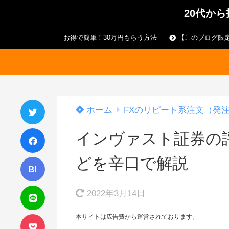
20代か
お得で簡単！30万円もらう方法
【このブログ限定
ホーム
FXのリピート系注文（発
インヴァスト証券の評
どを辛口で解説
B!
2022年3月14日
本サイトは広告費から運営されております。