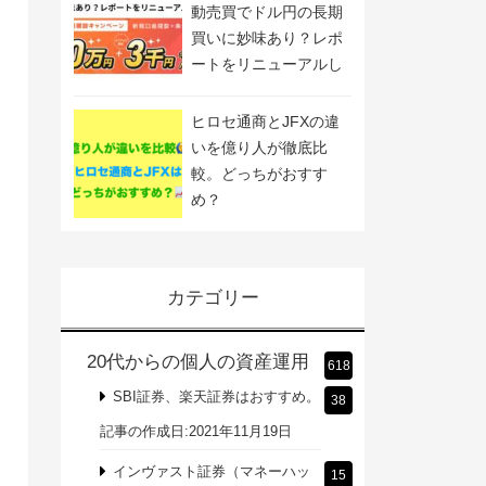
動売買でドル円の長期
買いに妙味あり？レポ
ートをリニューアルし
ました
ヒロセ通商とJFXの違
いを億り人が徹底比
較。どっちがおすす
め？
カテゴリー
20代からの個人の資産運用
618
SBI証券、楽天証券はおすすめ。
38
記事の作成日:2021年11月19日
インヴァスト証券（マネーハッ
15