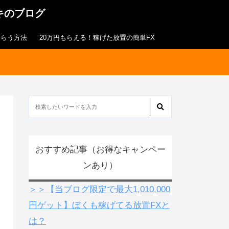
キのブログ
もらう方法
20万円もらえる！稼げた放置の簡単FX
おすすめ記事（お得なキャンペー
ンあり）
＞＞【当ブログ限定で最大1,010,000
円ゲット】ぼくも稼げてる放置FXと
は？