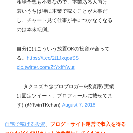
相場予想も不要なので、本業ある人向け。
若いうちは特に本業で稼ぐことが大事だ
し、チャート見て仕事が手につかなくなる
のは本末転倒。
自分にはこういう放置OKの投資が合って
る。
https://t.co/2t1JxqoeSS
pic.twitter.com/ZtYxifYwut
— タクスズキ@プロブロガー&投資家(実績
は固定ツイート、プロフィールに載せてま
す) (@TwinTKchan)
August 7, 2018
自宅で稼げる投資
、
ブログ・サイト運営で収入を得る