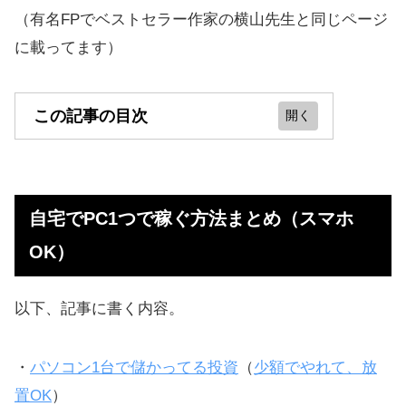
（有名FPでベストセラー作家の横山先生と同じページ
に載ってます）
この記事の目次
自宅でPC1つで稼ぐ方法まとめ（ス
マホOK）
自宅でPC1つで稼ぐ方法まとめ（スマホ
パソコン1台で儲かってる投資 @自
OK）
宅
無料で1000円もらってから投資でき
以下、記事に書く内容。
る
働かずにタブレットでも儲かる取引
・
パソコン1台で儲かってる投資
（
少額でやれて、放
インカムゲイン！待つだけの不労所
置OK
）