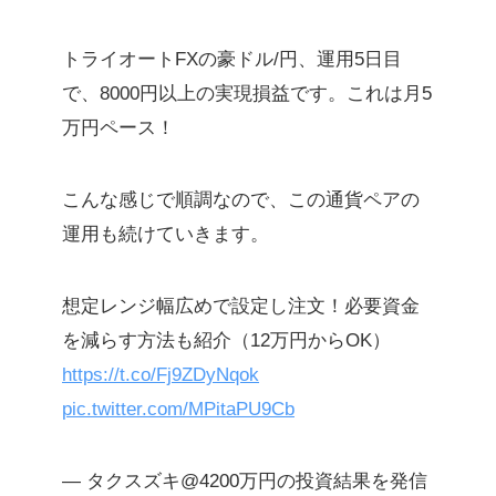
得
トライオートFXの豪ドル/円、運用5日目
【不動産】大家になって家賃収入を
で、8000円以上の実現損益です。これは月5
ゲット
万円ペース！
パソコン・スマホでハイリターンを
ゲット
こんな感じで順調なので、この通貨ペアの
お金に働いてもらおう！株主になっ
運用も続けていきます。
て一攫千金
ブログで利益（収支・収益）を公開
想定レンジ幅広めで設定し注文！必要資金
中
を減らす方法も紹介（12万円からOK）
【働かずに稼ぐ】何もせずとも手取
https://t.co/Fj9ZDyNqok
りを増やす
pic.twitter.com/MPitaPU9Cb
【働かずに稼ぐ】何もせずとも手取
— タクスズキ@4200万円の投資結果を発信
りを増やす