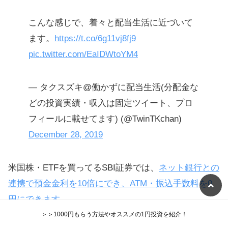
こんな感じで、着々と配当生活に近づいて
ます。
https://t.co/6g11vj8fj9
pic.twitter.com/EaIDWtoYM4
— タクスズキ@働かずに配当生活(分配金な
どの投資実績・収入は固定ツイート、プロ
フィールに載せてます) (@TwinTKchan)
December 28, 2019
米国株・ETFを買ってるSBI証券では、
ネット銀行との
連携で預金金利を10倍にでき、ATM・振込手数料を0
円にできます
。
＞＞1000円もらう方法やオススメの1円投資を紹介！