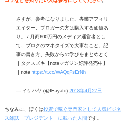
コツなどを知りたい人は参考にしてください
。
さすが。参考になりました。専業アフィリ
エイター、ブロガーの方は購入する価値あ
り。 / 月商600万円のメディア運営者とし
て、ブログのマネタイズで大事なこと、記
事の書き方、失敗からの学びをまとめとく
｜タクスズキ【noteマガジン好評発売中】
｜note
https://t.co/WAQqFsErNh
— イケハヤ (@IHayato)
2018年4月27日
ちなみに、ぼくは
投資で稼ぐ専門家として人気ビジネ
ス雑誌「プレジデント」に載った人間
です。