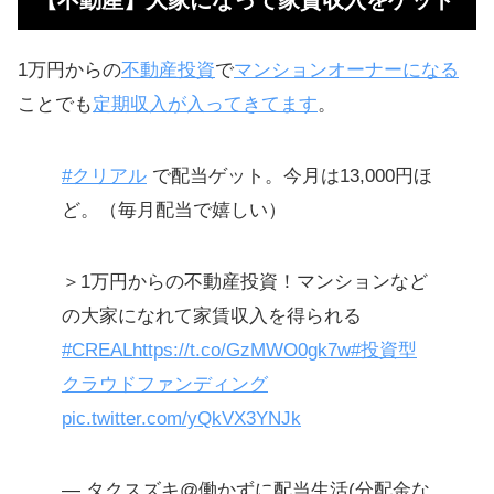
【不動産】大家になって家賃収入をゲット
1万円からの
不動産投資
で
マンションオーナーになる
ことでも
定期収入が入ってきてます
。
#クリアル
で配当ゲット。今月は13,000円ほ
ど。（毎月配当で嬉しい）
＞1万円からの不動産投資！マンションなど
の大家になれて家賃収入を得られる
#CREAL
https://t.co/GzMWO0gk7w
#投資型
クラウドファンディング
pic.twitter.com/yQkVX3YNJk
— タクスズキ@働かずに配当生活(分配金な