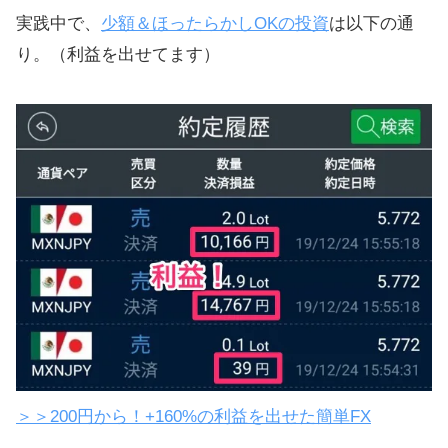
SNS、twitter、SEOを活用するテク
実践中で、
少額＆ほったらかしOKの投資
は以下の通
ニック
り。（利益を出せてます）
＞＞200円から！+160%の利益を出せた簡単FX