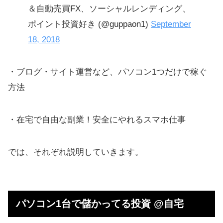
＆自動売買FX、ソーシャルレンディング、
iPhone・携帯だけで生活するにはい
ポイント投資好き (@guppaon1)
September
くら必要？
18, 2018
パソコン1つだけで稼ぐ方法（内職
的）
・ブログ・サイト運営など、パソコン1つだけで稼ぐ
在宅の副業OK！自由な安全スマホ仕
方法
事
初心者がWindowsでも高収入を得ら
・在宅で自由な副業！安全にやれるスマホ仕事
れる複業
では、それぞれ説明していきます。
怪しい商売はおすすめしない
a8.net、note（ノート）でマネタイズ
メルカリ、ヤフオクで不用品を売る
パソコン1台で儲かってる投資 @自宅
民泊、内職、せどり転売も