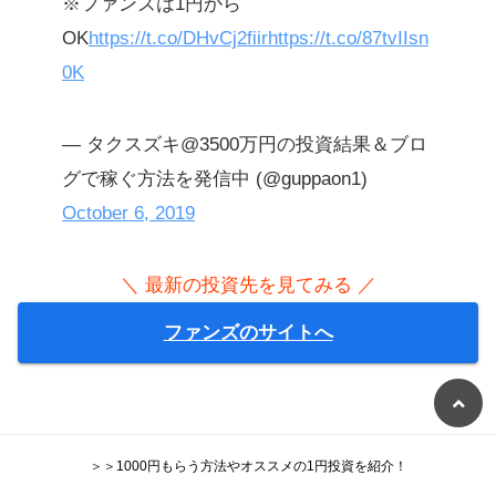
※ファンズは1円から
OK
https://t.co/DHvCj2fiir
https://t.co/87tvIIsn
0K
— タクスズキ@3500万円の投資結果＆ブロ
グで稼ぐ方法を発信中 (@guppaon1)
October 6, 2019
＼ 最新の投資先を見てみる ／
ファンズのサイトへ
＞＞1000円もらう方法やオススメの1円投資を紹介！
デメリットよりメリットの方が大きい