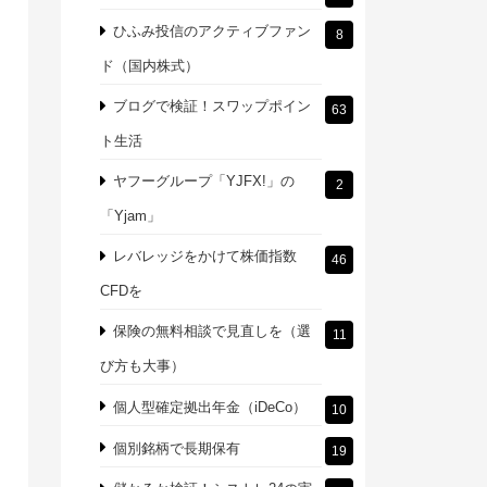
ひふみ投信のアクティブファン
8
ド（国内株式）
ブログで検証！スワップポイン
63
ト生活
ヤフーグループ「YJFX!」の
2
「Yjam」
レバレッジをかけて株価指数
46
CFDを
保険の無料相談で見直しを（選
11
び方も大事）
個人型確定拠出年金（iDeCo）
10
個別銘柄で長期保有
19