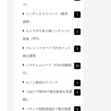
チ）
インデックスファンド（株式、
7
債券）
エメラダで未上場ベンチャーに
5
投資（IPO）
クレジットカードでのポイント
8
積立運用
システムトレード（FXの自動取
30
引）
セゾン投信のファンド
2
つみたてNISAで積立投資を非課
8
税に
バランス型投資信託で積立投資
8