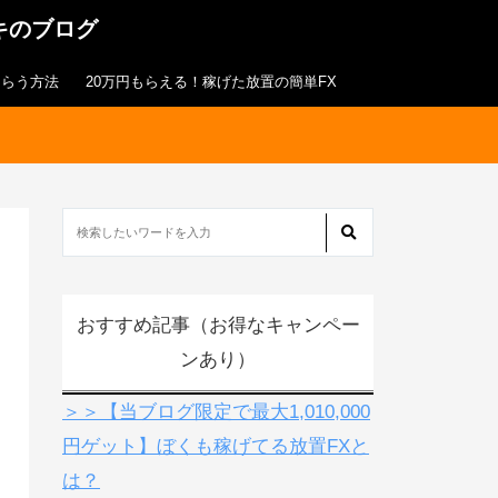
キのブログ
もらう方法
20万円もらえる！稼げた放置の簡単FX
おすすめ記事（お得なキャンペー
ンあり）
＞＞【当ブログ限定で最大1,010,000
円ゲット】ぼくも稼げてる放置FXと
は？