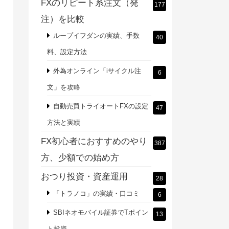
FXのリピート系注文（発
177
注）を比較
ループイフダンの実績、手数
40
料、設定方法
外為オンライン「iサイクル注
6
文」を攻略
自動売買トライオートFXの設定
47
方法と実績
FX初心者におすすめのやり
387
方、少額での始め方
おつり投資・資産運用
28
「トラノコ」の実績・口コミ
6
SBIネオモバイル証券でTポイン
13
ト投資