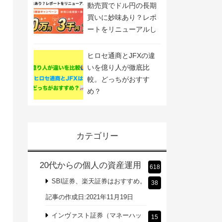
動売買でドル円の長期
買いに妙味あり？レポ
ートをリニューアルし
ました
ヒロセ通商とJFXの違
いを億り人が徹底比
較。どっちがおすす
め？
カテゴリー
20代からの個人の資産運用
618
SBI証券、楽天証券はおすすめ。
38
記事の作成日:2021年11月19日
インヴァスト証券（マネーハッ
15