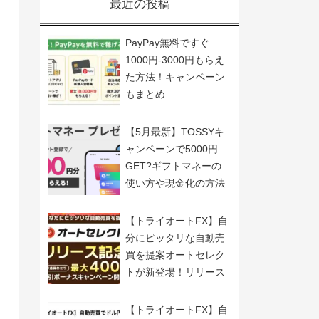
最近の投稿
PayPay無料ですぐ
1000円-3000円もらえ
た方法！キャンペーン
もまとめ
【5月最新】TOSSYキ
ャンペーンで5000円
GET?ギフトマネーの
使い方や現金化の方法
も解説
【トライオートFX】自
分にピッタリな自動売
買を提案オートセレク
トが新登場！リリース
記念キャンペーン開
催！
【トライオートFX】自