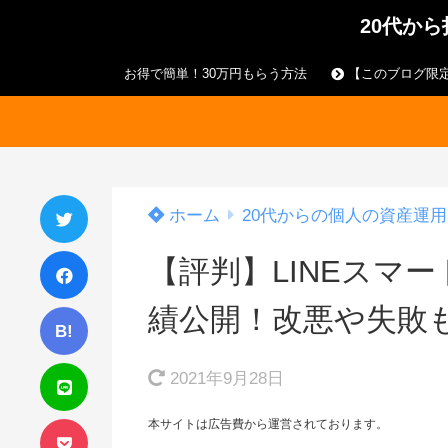
20代か
お得で簡単！30万円もらう方法
【このブログ限定
ホーム
20代からの個人の資産運用
【評判】LINEスマ
績公開！改悪や失敗
B!
2021年9月28日
本サイトは広告費から運営されております。