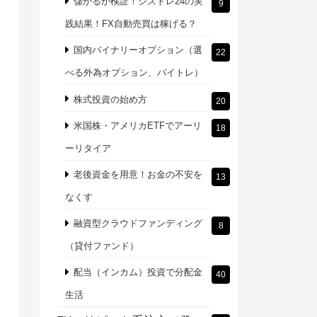
儲かるか検証！シストレ24の実
9
践結果！FX自動売買は稼げる？
国内バイナリーオプション（選
22
べる外為オプション、バイトレ）
株式投資の始め方
20
米国株・アメリカETFでアーリ
18
ーリタイア
老後資金を用意！お金の不安を
13
なくす
融資型クラウドファンディング
8
（貸付ファンド）
配当（インカム）投資で分配金
40
生活