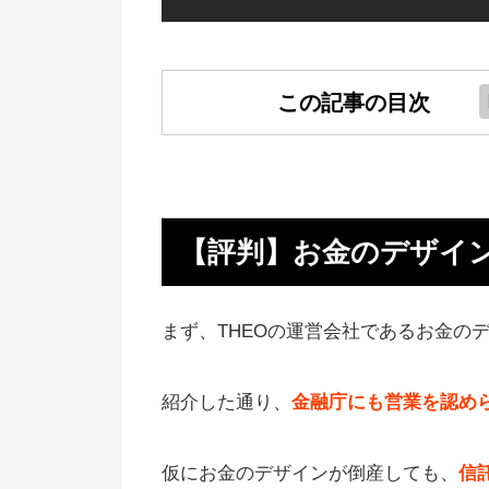
この記事の目次
【評判】お金のデザインは大丈夫
THEOはおすすめ？やめたほうが
い？
【評判】お金のデザイ
Q&A！疑問に回答
【まとめ】THEOはおすすめしな
まず、THEOの運営会社であるお金の
い？最悪？
紹介した通り、
金融庁にも営業を認め
仮にお金のデザインが倒産しても、
信