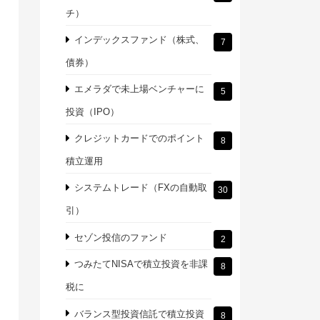
チ）
インデックスファンド（株式、
7
債券）
エメラダで未上場ベンチャーに
5
投資（IPO）
クレジットカードでのポイント
8
積立運用
システムトレード（FXの自動取
30
引）
セゾン投信のファンド
2
つみたてNISAで積立投資を非課
8
税に
バランス型投資信託で積立投資
8