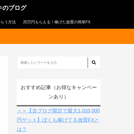
キのブログ
もらう方法
20万円もらえる！稼げた放置の簡単FX
おすすめ記事（お得なキャンペー
ンあり）
＞＞【当ブログ限定で最大1,010,000
円ゲット】ぼくも稼げてる放置FXと
は？