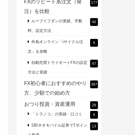
FXのリピート系注文（発
177
注）を比較
ループイフダンの実績、手数
40
料、設定方法
外為オンライン「iサイクル注
6
文」を攻略
自動売買トライオートFXの設定
47
方法と実績
FX初心者におすすめのやり
387
方、少額での始め方
おつり投資・資産運用
28
「トラノコ」の実績・口コミ
6
SBIネオモバイル証券でTポイン
13
ト投資