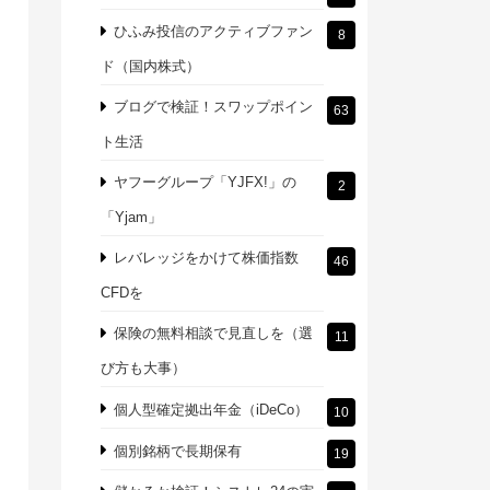
ひふみ投信のアクティブファン
8
ド（国内株式）
ブログで検証！スワップポイン
63
ト生活
ヤフーグループ「YJFX!」の
2
「Yjam」
レバレッジをかけて株価指数
46
CFDを
保険の無料相談で見直しを（選
11
び方も大事）
個人型確定拠出年金（iDeCo）
10
個別銘柄で長期保有
19