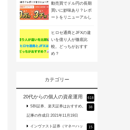
動売買でドル円の長期
買いに妙味あり？レポ
ートをリニューアルし
ました
ヒロセ通商とJFXの違
いを億り人が徹底比
較。どっちがおすす
め？
カテゴリー
20代からの個人の資産運用
618
SBI証券、楽天証券はおすすめ。
38
記事の作成日:2021年11月19日
インヴァスト証券（マネーハッ
15