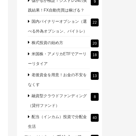
儲かるか検証！シストレ24の実
9
践結果！FX自動売買は稼げる？
国内バイナリーオプション（選
22
べる外為オプション、バイトレ）
株式投資の始め方
20
米国株・アメリカETFでアーリ
18
ーリタイア
老後資金を用意！お金の不安を
13
なくす
融資型クラウドファンディング
8
（貸付ファンド）
配当（インカム）投資で分配金
40
生活