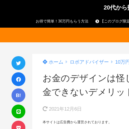
20代か
お得で簡単！30万円もらう方法
【このブログ限定
ホーム
ロボアドバイザー
10万
お金のデザインは怪し
金できないデメリッ
B!
2021年12月6日
本サイトは広告費から運営されております。