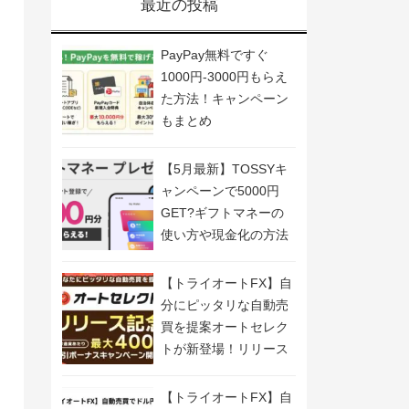
最近の投稿
PayPay無料ですぐ
1000円-3000円もらえ
た方法！キャンペーン
もまとめ
【5月最新】TOSSYキ
ャンペーンで5000円
GET?ギフトマネーの
使い方や現金化の方法
も解説
【トライオートFX】自
分にピッタリな自動売
買を提案オートセレク
トが新登場！リリース
記念キャンペーン開
催！
【トライオートFX】自