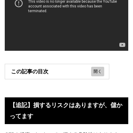
この記事の目次
【追記】損するリスクはあります
が、儲かってます
【追記】損するリスクはありますが、儲か
CFD取引とは？少額でハイリター
ってます
ン？
CFD投資のメリット