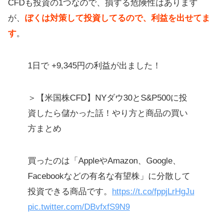
CFDも投資の1つなので、損する危険性はあります
CFDには店頭と取引所での取引があ
が、
ぼくは対策して投資してるので、利益を出せてま
る
す
。
CFDのリスク・デメリットについて
1日で +9,345円の利益が出ました！
CFDはGMOクリック証券のがおすす
め
＞【米国株CFD】NYダウ30とS&P500に投
【まとめ】ハイリターンで、仮想通
資したら儲かった話！やり方と商品の買い
貨より税制が有利
方まとめ
買ったのは「AppleやAmazon、Google、
Facebookなどの有名な有望株」に分散して
投資できる商品です。
https://t.co/fppjLrHgJu
pic.twitter.com/DBvfxfS9N9