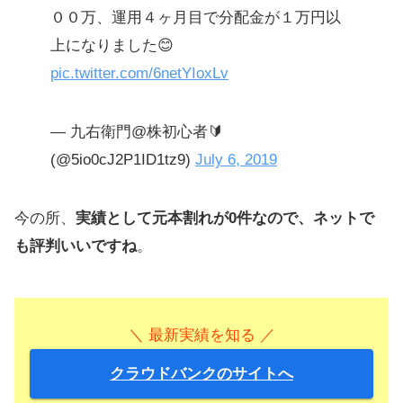
００万、運用４ヶ月目で分配金が１万円以
上になりました😊
pic.twitter.com/6netYIoxLv
— 九右衛門@株初心者🔰
(@5io0cJ2P1ID1tz9)
July 6, 2019
今の所、
実績として元本割れが0件なので、ネットで
も評判いいですね
。
＼ 最新実績を知る ／
クラウドバンクのサイトへ