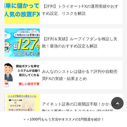
カテゴリー：
FXのリピート系注文（発注）を比較
自動売買トライオートFXの設定方法
と実績
関連記事
【評判】トライオートFXの運用実績やおす
すめ設定、リスクを解説
【評判＆実績】ループイフダンを検証し失
敗！最強のおすすめ設定も解説
＞＞1000円もらう方法やオススメの1円投資を紹介！