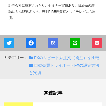
タクスズキ
プロ投資家
2015年から投資を開始。累計2億円を投資中。現在はセミリ
タイア・FIREし、投資収入で生活中。
株、FX・為替、仮想通貨（暗号資産）、投資型クラウドフ
ァンディング（不動産、融資型）で投資を実践。
証券会社に取材されたり、セミナー実績あり。日経系の雑
誌にも掲載実績あり。若手FIRE投資家としてテレビにも出
演。
B!