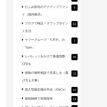
ひふみ投信のアクティブファン
8
ド（国内株式）
ブログで検証！スワップポイン
63
ト生活
ヤフーグループ「YJFX!」の
2
「Yjam」
レバレッジをかけて株価指数
46
CFDを
保険の無料相談で見直しを（選
11
び方も大事）
個人型確定拠出年金（iDeCo）
10
個別銘柄で長期保有
19