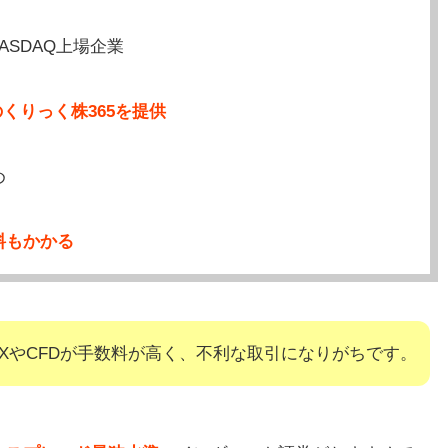
SDAQ上場企業
のくりっく株365を提供
め
料もかかる
XやCFDが手数料が高く、不利な取引になりがちです。