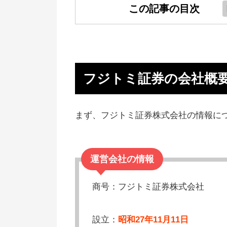
この記事の目次
フジトミ証券の会社概要
フジトミ証券FXのデメリット
フジトミ証券の会社概
フジトミ証券のメリット
フジトミ証券の評判、口コミ
まず、フジトミ証券株式会社の情報に
フジトミ証券がおすすめな人
フジトミ証券をおすすめしない人
【まとめ】フジトミ証券FXは最
運営会社の情報
悪評どう？
商号：フジトミ証券株式会社
設立：
昭和27年11月11日