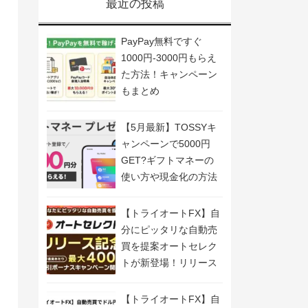
最近の投稿
PayPay無料ですぐ
1000円-3000円もらえ
た方法！キャンペーン
もまとめ
【5月最新】TOSSYキ
ャンペーンで5000円
GET?ギフトマネーの
使い方や現金化の方法
も解説
【トライオートFX】自
分にピッタリな自動売
買を提案オートセレク
トが新登場！リリース
記念キャンペーン開
催！
【トライオートFX】自