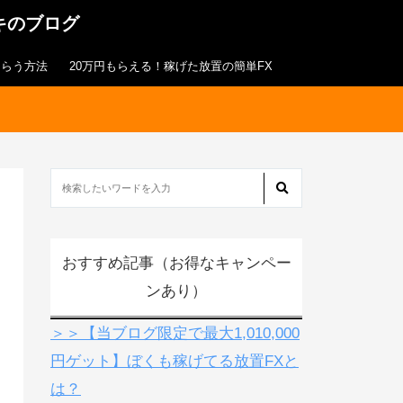
キのブログ
もらう方法
20万円もらえる！稼げた放置の簡単FX
おすすめ記事（お得なキャンペー
ンあり）
＞＞【当ブログ限定で最大1,010,000
円ゲット】ぼくも稼げてる放置FXと
は？