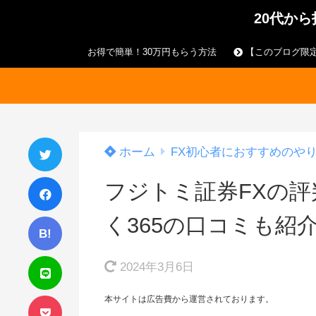
20代か
お得で簡単！30万円もらう方法
【このブログ限定
ホーム
FX初心者におすすめのや
フジトミ証券FXの
く365の口コミも紹
B!
2024年3月6日
本サイトは広告費から運営されております。