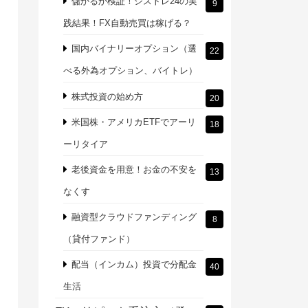
儲かるか検証！シストレ24の実
9
践結果！FX自動売買は稼げる？
国内バイナリーオプション（選
22
べる外為オプション、バイトレ）
株式投資の始め方
20
米国株・アメリカETFでアーリ
18
ーリタイア
老後資金を用意！お金の不安を
13
なくす
融資型クラウドファンディング
8
（貸付ファンド）
配当（インカム）投資で分配金
40
生活