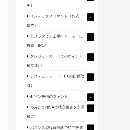
チ）
インデックスファンド（株式、
7
債券）
エメラダで未上場ベンチャーに
5
投資（IPO）
クレジットカードでのポイント
8
積立運用
システムトレード（FXの自動取
30
引）
セゾン投信のファンド
2
つみたてNISAで積立投資を非課
8
税に
バランス型投資信託で積立投資
8