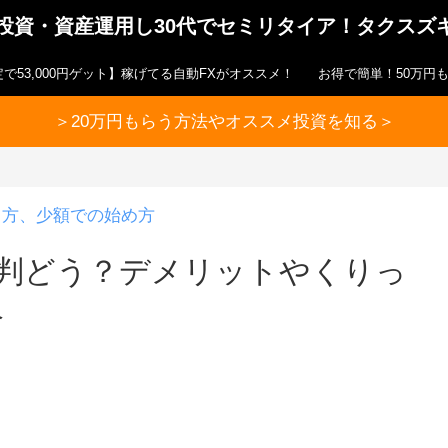
ら投資・資産運用し30代でセミリタイア！タクスズ
で53,000円ゲット】稼げてる自動FXがオススメ！
お得で簡単！50万円
＞20万円もらう方法やオススメ投資を知る＞
り方、少額での始め方
評判どう？デメリットやくりっ
介