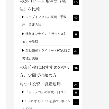
FXのリピート系注文（発
177
注）を比較
ループイフダンの実績、手数
40
料、設定方法
外為オンライン「iサイクル注
6
文」を攻略
自動売買トライオートFXの設定
47
方法と実績
FX初心者におすすめのやり
387
方、少額での始め方
おつり投資・資産運用
28
「トラノコ」の実績・口コミ
6
SBIネオモバイル証券でTポイン
13
ト投資