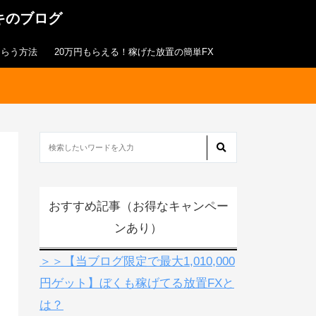
キのブログ
もらう方法
20万円もらえる！稼げた放置の簡単FX
おすすめ記事（お得なキャンペー
ンあり）
＞＞【当ブログ限定で最大1,010,000
円ゲット】ぼくも稼げてる放置FXと
は？