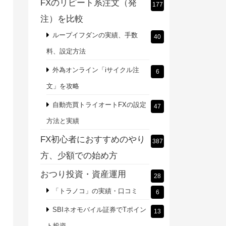
FXのリピート系注文（発
177
注）を比較
ループイフダンの実績、手数
40
料、設定方法
外為オンライン「iサイクル注
6
文」を攻略
自動売買トライオートFXの設定
47
方法と実績
FX初心者におすすめのやり
387
方、少額での始め方
おつり投資・資産運用
28
「トラノコ」の実績・口コミ
6
SBIネオモバイル証券でTポイン
13
ト投資