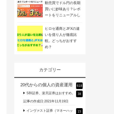
動売買でドル円の長期
買いに妙味あり？レポ
ートをリニューアルし
ました
ヒロセ通商とJFXの違
いを億り人が徹底比
較。どっちがおすす
め？
カテゴリー
20代からの個人の資産運用
618
SBI証券、楽天証券はおすすめ。
38
記事の作成日:2021年11月19日
インヴァスト証券（マネーハッ
15