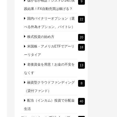
儲かるか検証！シストレ24の実
9
践結果！FX自動売買は稼げる？
国内バイナリーオプション（選
22
べる外為オプション、バイトレ）
株式投資の始め方
20
米国株・アメリカETFでアーリ
18
ーリタイア
老後資金を用意！お金の不安を
13
なくす
融資型クラウドファンディング
8
（貸付ファンド）
配当（インカム）投資で分配金
40
生活