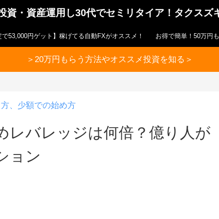
ら投資・資産運用し30代でセミリタイア！タクスズ
で53,000円ゲット】稼げてる自動FXがオススメ！
お得で簡単！50万円
＞20万円もらう方法やオススメ投資を知る＞
り方、少額での始め方
めレバレッジは何倍？億り人が
ション