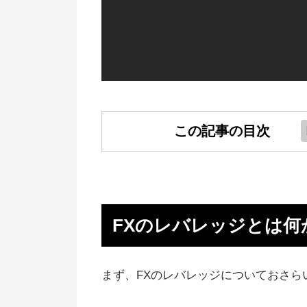
この記事の目次
FXのレバレッジとは何か？
トルコリラのレバレッジの運用シ
ュレーション
FXのレバレッジとは何
トルコリラ円ではロスカットに注
トルコリラ運用でのおすすめ口座
まず、FXのレバレッジについておさら
覧