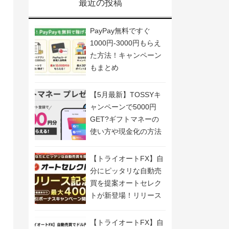
最近の投稿
PayPay無料ですぐ
1000円-3000円もらえ
た方法！キャンペーン
もまとめ
【5月最新】TOSSYキ
ャンペーンで5000円
GET?ギフトマネーの
使い方や現金化の方法
も解説
【トライオートFX】自
分にピッタリな自動売
買を提案オートセレク
トが新登場！リリース
記念キャンペーン開
催！
【トライオートFX】自