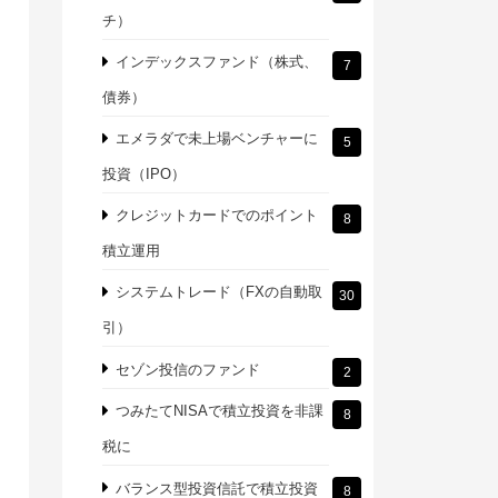
チ）
インデックスファンド（株式、
7
債券）
エメラダで未上場ベンチャーに
5
投資（IPO）
クレジットカードでのポイント
8
積立運用
システムトレード（FXの自動取
30
引）
セゾン投信のファンド
2
つみたてNISAで積立投資を非課
8
税に
バランス型投資信託で積立投資
8