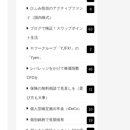
ひふみ投信のアクティブファン
8
ド（国内株式）
ブログで検証！スワップポイン
63
ト生活
ヤフーグループ「YJFX!」の
2
「Yjam」
レバレッジをかけて株価指数
46
CFDを
保険の無料相談で見直しを（選
11
び方も大事）
個人型確定拠出年金（iDeCo）
10
個別銘柄で長期保有
19