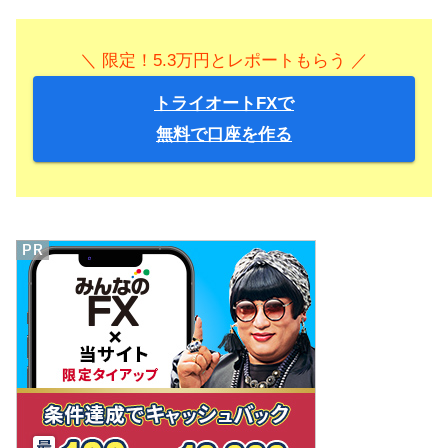
＼ 限定！5.3万円とレポートもらう ／
トライオートFXで
無料で口座を作る