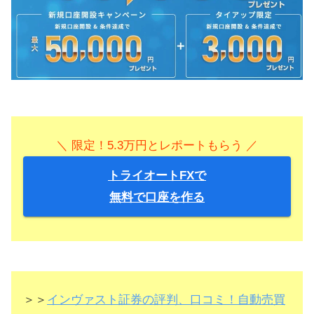
＼ 限定！5.3万円とレポートもらう ／
トライオートFXで
無料で口座を作る
＞＞
インヴァスト証券の評判、口コミ！自動売買