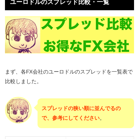
ユーロドルのスプレッド比較・一覧
ぶポイント
【ユーロ/米ドルのスプレッド】おす
すめ業者ランキング
ユーロドルの特徴
ユーロドルの価格推移と今後の見通
し
まず、各FX会社のユーロドルのスプレッドを一覧表で
ユーロドルのスワップポイント
比較しました。
ユーロドル（EUR/USD）のスプレッ
ドまとめ
スプレッドの狭い順に並んでるの
で、参考にしてください
。