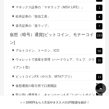
マネックス証券の「マネラップ（MSV LIFE）」
1
松井証券の「投信工房」
4
楽天証券の「楽ラップ」
7
仮想（暗号）通貨[ビットコイン、モナーコイ
163
ン]
アルトコイン、トークン、ICO
58
ウォレットで資産を管理（ハードウェア、ウェブ、クラ
11
イアント型）
ビットコインFX（やり方、MT4アプリ）
13
仮想通貨の取引所で口座開設
8
取り扱い通貨多く、キャンペーンもすごいビットポイン
11
＞＞1000円もらう方法やオススメの1円投資を紹介！
ト