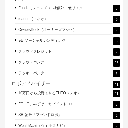
Funds（ファンズ ）:社債並に低リスク
7
maneo（マネオ）
6
OwnersBook（オーナーズブック）
7
SBIソーシャルレンディング
8
クラウドクレジット
7
クラウドバンク
26
ラッキーバンク
3
ロボアドバイザー
41
10万円から投資できるTHEO（テオ）
11
FOLIO、みずほ、カブドットコム
5
SBI証券「ファンドロボ」
1
WealthNavi（ウェルスナビ）
2