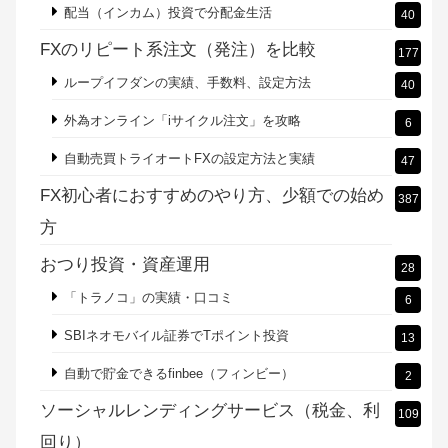
配当（インカム）投資で分配金生活
40
FXのリピート系注文（発注）を比較
177
ループイフダンの実績、手数料、設定方法
40
外為オンライン「iサイクル注文」を攻略
6
自動売買トライオートFXの設定方法と実績
47
FX初心者におすすめのやり方、少額での始め
387
方
おつり投資・資産運用
28
「トラノコ」の実績・口コミ
6
SBIネオモバイル証券でTポイント投資
13
自動で貯金できるfinbee（フィンビー）
2
ソーシャルレンディングサービス（税金、利
109
回り）