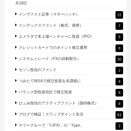
月19日
インヴァスト証券（マネーハッチ）
15
インデックスファンド（株式、債券）
7
エメラダで未上場ベンチャーに投資（IPO）
5
クレジットカードでのポイント積立運用
8
システムトレード（FXの自動取引）
30
セゾン投信のファンド
2
つみたてNISAで積立投資を非課税に
8
バランス型投資信託で積立投資
8
ひふみ投信のアクティブファンド（国内株式）
8
ブログで検証！スワップポイント生活
63
ヤフーグループ「YJFX!」の「Yjam」
2