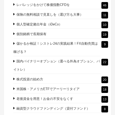
レバレッジをかけて株価指数CFDを
46
保険の無料相談で見直しを（選び方も大事）
11
個人型確定拠出年金（iDeCo）
10
個別銘柄で長期保有
19
儲かるか検証！シストレ24の実践結果！FX自動売買は
9
稼げる？
国内バイナリーオプション（選べる外為オプション、バ
22
イトレ）
株式投資の始め方
20
米国株・アメリカETFでアーリーリタイア
18
老後資金を用意！お金の不安をなくす
13
融資型クラウドファンディング（貸付ファンド）
8