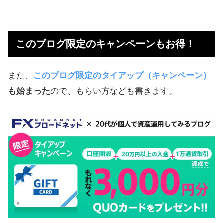
このブログ限定のキャンペーンもお
得！
このブログ限定のキャンペーンもお得！
トラッキングトレードの長所を見つ
けた
また、
このブログ限定のタイアップ（キャンペーン）
カナダドル円のスワップも好条件
も始まった
ので、もらい方なども書きます。
当ブログ限定のキャンペーンもお得
【やり方】入金から注文設定まで
ワンタッチ設定から自動売買を始め
る
トラッキングトレードを停止した場
合、
資金10万円！カナダドル円の自動売