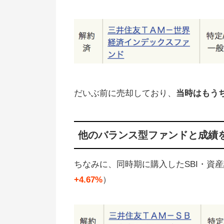
（少額でOK）
ほったらかしOKのインデックス
がおすすめ
預金より投資の複利の方が増える
3000円投資生活の失敗談、デメ
だいぶ前に売却しており、
当時はもう
トまとめ
他のバランス型ファンドと成績
ちなみに、同時期に購入したSBI・資
+4.67%
）