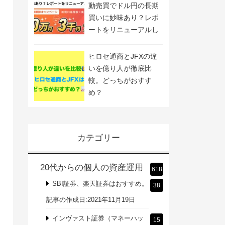
動売買でドル円の長期
買いに妙味あり？レポ
ートをリニューアルし
ました
ヒロセ通商とJFXの違
いを億り人が徹底比
較。どっちがおすす
め？
カテゴリー
20代からの個人の資産運用
618
SBI証券、楽天証券はおすすめ。
38
記事の作成日:2021年11月19日
インヴァスト証券（マネーハッ
15