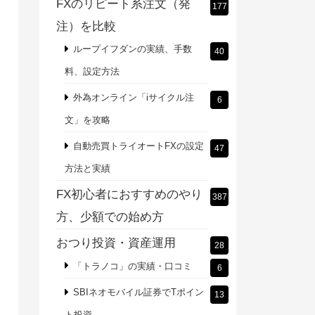
FXのリピート系注文（発
177
注）を比較
ループイフダンの実績、手数
40
料、設定方法
外為オンライン「iサイクル注
6
文」を攻略
自動売買トライオートFXの設定
47
方法と実績
FX初心者におすすめのやり
387
方、少額での始め方
おつり投資・資産運用
28
「トラノコ」の実績・口コミ
6
SBIネオモバイル証券でTポイン
13
ト投資