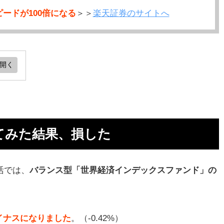
ードが100倍になる
＞＞
楽天証券のサイトへ
果、
ド
ってみた結果、損した
フ
活では、
バランス型「世界経済インデックスファンド」の
点
イナスになりました
。（-0.42%）