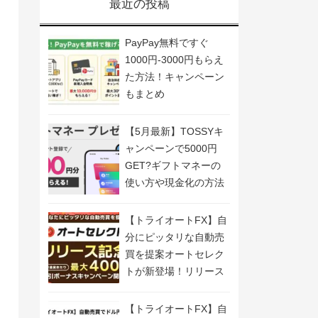
最近の投稿
PayPay無料ですぐ
1000円-3000円もらえ
た方法！キャンペーン
もまとめ
【5月最新】TOSSYキ
ャンペーンで5000円
GET?ギフトマネーの
使い方や現金化の方法
も解説
【トライオートFX】自
分にピッタリな自動売
買を提案オートセレク
トが新登場！リリース
記念キャンペーン開
催！
【トライオートFX】自