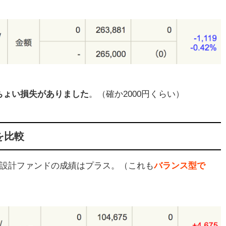
投資
リッ
ちょい損失がありました
。（確か2000円くらい）
を比較
産設計ファンドの成績はプラス。（これも
バランス型で