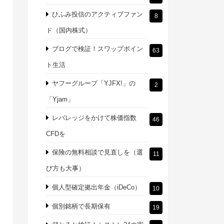
ひふみ投信のアクティブファン
8
ド（国内株式）
ブログで検証！スワップポイン
63
ト生活
ヤフーグループ「YJFX!」の
2
「Yjam」
レバレッジをかけて株価指数
46
CFDを
保険の無料相談で見直しを（選
11
び方も大事）
個人型確定拠出年金（iDeCo）
10
個別銘柄で長期保有
19