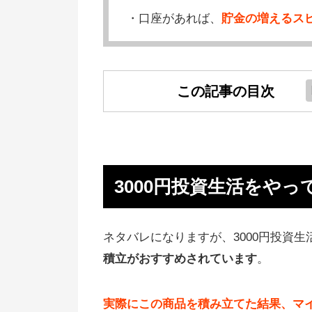
・口座があれば、
貯金の増えるスピ
この記事の目次
3000円投資生活をやってみた結
損した
失敗してわかった世界経済ファン
3000円投資生活をや
のデメリット
【参考】手数料が安いバランス型
ネタバレになりますが、3000円投資生
ァンドの成績
積立がおすすめされています
。
バランス型投信のデメリット・弱
実際にこの商品を積み立てた結果、マ
儲かってる「他のおすすめ投資」