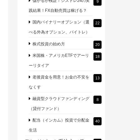
儲かるか検証！シストレ24の実
9
践結果！FX自動売買は稼げる？
国内バイナリーオプション（選
22
べる外為オプション、バイトレ）
株式投資の始め方
20
米国株・アメリカETFでアーリ
18
ーリタイア
老後資金を用意！お金の不安を
13
なくす
融資型クラウドファンディング
8
（貸付ファンド）
配当（インカム）投資で分配金
40
生活