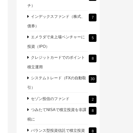
チ）
インデックスファンド（株式、
7
債券）
エメラダで未上場ベンチャーに
5
投資（IPO）
クレジットカードでのポイント
8
積立運用
システムトレード（FXの自動取
30
引）
セゾン投信のファンド
2
つみたてNISAで積立投資を非課
8
税に
バランス型投資信託で積立投資
8