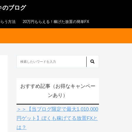
キのブログ
もらう方法
20万円もらえる！稼げた放置の簡単FX
おすすめ記事（お得なキャンペー
ンあり）
＞＞【当ブログ限定で最大1,010,000
円ゲット】ぼくも稼げてる放置FXと
は？