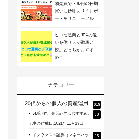
動売買でドル円の長期
買いに妙味あり？レポ
ートをリニューアルし
ました
ヒロセ通商とJFXの違
いを億り人が徹底比
較。どっちがおすす
め？
カテゴリー
20代からの個人の資産運用
618
SBI証券、楽天証券はおすすめ。
38
記事の作成日:2021年11月19日
インヴァスト証券（マネーハッ
15