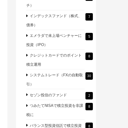
チ）
インデックスファンド（株式、
7
債券）
エメラダで未上場ベンチャーに
5
投資（IPO）
クレジットカードでのポイント
8
積立運用
システムトレード（FXの自動取
30
引）
セゾン投信のファンド
2
つみたてNISAで積立投資を非課
8
税に
バランス型投資信託で積立投資
8