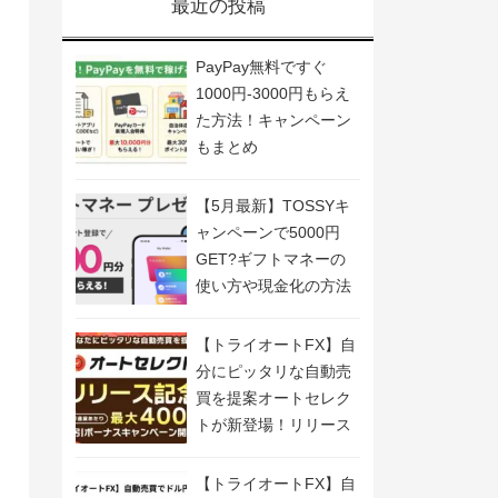
最近の投稿
PayPay無料ですぐ
1000円-3000円もらえ
た方法！キャンペーン
もまとめ
【5月最新】TOSSYキ
ャンペーンで5000円
GET?ギフトマネーの
使い方や現金化の方法
も解説
【トライオートFX】自
分にピッタリな自動売
買を提案オートセレク
トが新登場！リリース
記念キャンペーン開
催！
【トライオートFX】自