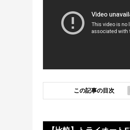
この記事の目次
【比較】トライオートFXとトラ
の違い
使いやすさでもトライオートFX