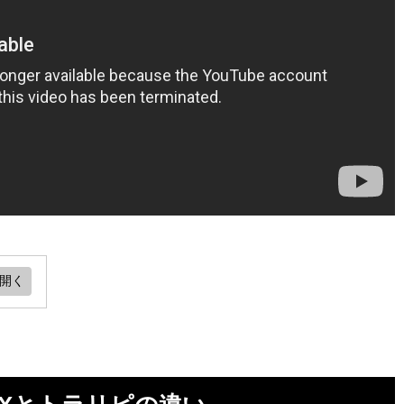
リピ
がオ