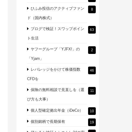
ひふみ投信のアクティブファン
8
ド（国内株式）
ブログで検証！スワップポイン
63
ト生活
ヤフーグループ「YJFX!」の
2
「Yjam」
レバレッジをかけて株価指数
46
CFDを
保険の無料相談で見直しを（選
11
び方も大事）
個人型確定拠出年金（iDeCo）
10
個別銘柄で長期保有
19