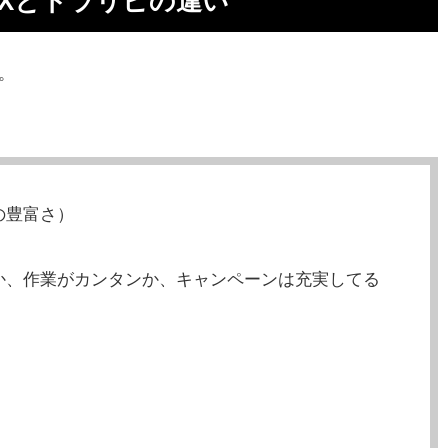
Xとトラリピの違い
。
がお
の豊富さ）
か、作業がカンタンか、キャンペーンは充実してる