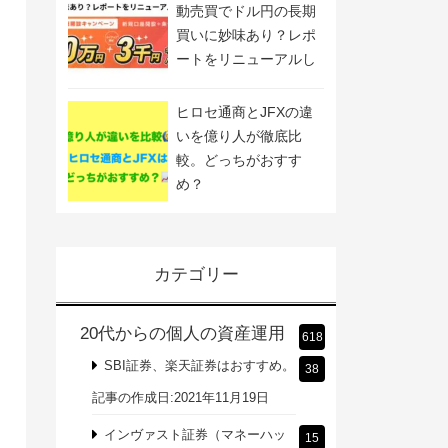
動売買でドル円の長期
買いに妙味あり？レポ
ートをリニューアルし
ました
ヒロセ通商とJFXの違
いを億り人が徹底比
較。どっちがおすす
め？
カテゴリー
20代からの個人の資産運用
618
SBI証券、楽天証券はおすすめ。
38
記事の作成日:2021年11月19日
インヴァスト証券（マネーハッ
15