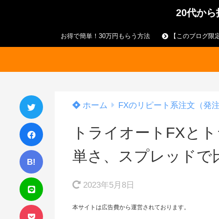
20代か
お得で簡単！30万円もらう方法
【このブログ限定
ホーム
FXのリピート系注文（発
トライオートFXと
単さ、スプレッドで
B!
2023年5月8日
本サイトは広告費から運営されております。