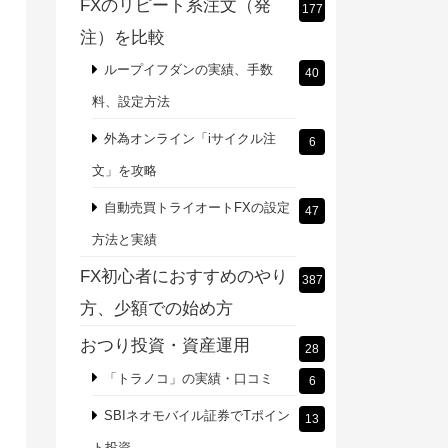
FXのリピート系注文（発
177
注）を比較
ループイフダンの実績、手数
40
料、設定方法
外為オンライン「iサイクル注
6
文」を攻略
自動売買トライオートFXの設定
47
方法と実績
FX初心者におすすめのやり
387
方、少額での始め方
おつり投資・資産運用
28
「トラノコ」の実績・口コミ
6
SBIネオモバイル証券でTポイン
13
ト投資