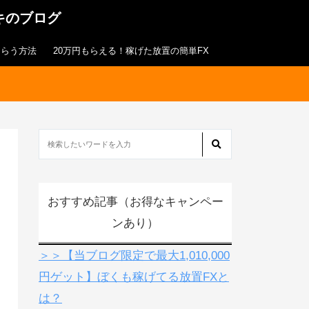
キのブログ
もらう方法
20万円もらえる！稼げた放置の簡単FX
おすすめ記事（お得なキャンペー
ンあり）
＞＞【当ブログ限定で最大1,010,000
円ゲット】ぼくも稼げてる放置FXと
は？