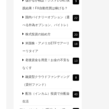
儲かるか検証！シストレ24の実
9
践結果！FX自動売買は稼げる？
国内バイナリーオプション（選
22
べる外為オプション、バイトレ）
株式投資の始め方
20
米国株・アメリカETFでアーリ
18
ーリタイア
老後資金を用意！お金の不安を
13
なくす
融資型クラウドファンディング
8
（貸付ファンド）
配当（インカム）投資で分配金
40
生活