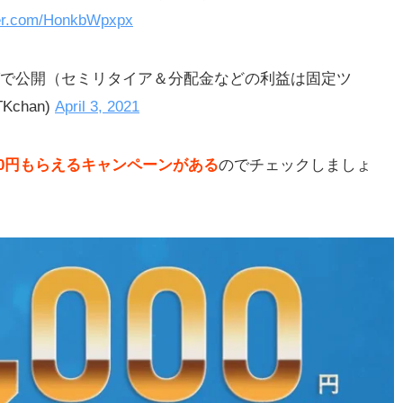
ter.com/HonkbWpxpx
グで公開（セミリタイア＆分配金などの利益は固定ツ
Kchan)
April 3, 2021
00円もらえるキャンペーンがある
のでチェックしましょ