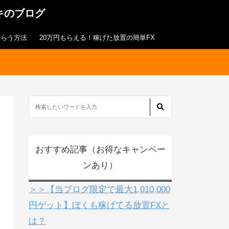
キのブログ
もらう方法
20万円もらえる！稼げた放置の簡単FX
おすすめ記事（お得なキャンペー
ンあり）
＞＞【当ブログ限定で最大1,010,000
円ゲット】ぼくも稼げてる放置FXと
は？