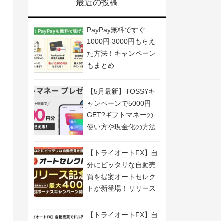
最近の投稿
PayPay無料ですぐ
1000円-3000円もらえ
た方法！キャンペーン
もまとめ
【5月最新】TOSSYキ
ャンペーンで5000円
GET?ギフトマネーの
使い方や現金化の方法
も解説
【トライオートFX】自
分にピッタリな自動売
買を提案オートセレク
トが新登場！リリース
記念キャンペーン開
催！
【トライオートFX】自