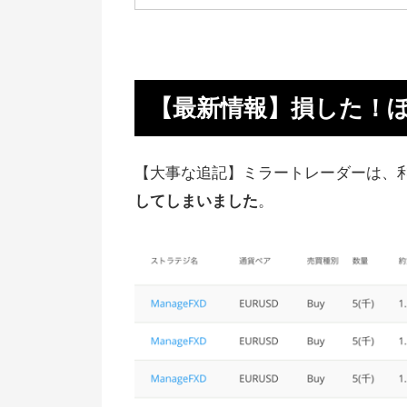
【最新情報】損した！ぼくには合
ませんでした
【大事な結論】運用実績、利回り
【最新情報】損した！
公開
【最新成績】ミラートレーダーは
【大事な追記】ミラートレーダーは、利
1800円のマイナスで終了
してしまいました
。
セントラル短資の優待だけ使うの
あり
他の自動売買・シストレと比べて
ンキング
2ch（5ch）での正直な評価
【1万円もらえる】他のFX業者で