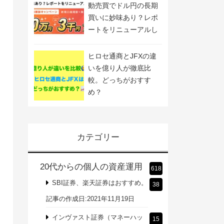
動売買でドル円の長期
買いに妙味あり？レポ
ートをリニューアルし
ました
ヒロセ通商とJFXの違
いを億り人が徹底比
較。どっちがおすす
め？
カテゴリー
20代からの個人の資産運用
618
SBI証券、楽天証券はおすすめ。
38
記事の作成日:2021年11月19日
インヴァスト証券（マネーハッ
15