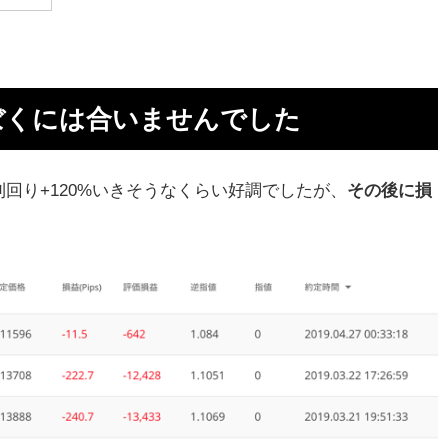
い
を
ぼくには合いませんでした
回り+120%いきそうなくらい好調でしたが、
その後に損
も
ラ
も