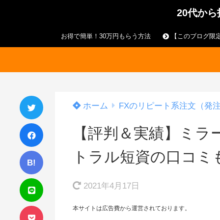
20代か
お得で簡単！30万円もらう方法
【このブログ限定
ホーム
FXのリピート系注文（発
【評判＆実績】ミラ
トラル短資の口コミ
B!
2021年4月17日
本サイトは広告費から運営されております。