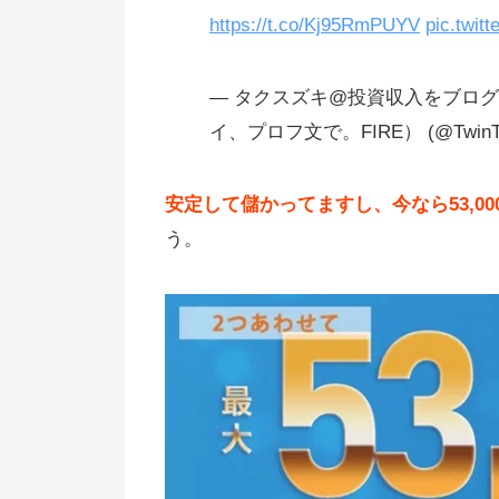
https://t.co/Kj95RmPUYV
pic.twit
— タクスズキ@投資収入をブロ
イ、プロフ文で。FIRE） (@TwinT
安定して儲かってますし、今なら53,0
う。