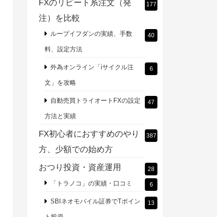
FXのリピート系注文（発
177
注）を比較
ループイフダンの実績、手数
40
料、設定方法
外為オンライン「iサイクル注
6
文」を攻略
自動売買トライオートFXの設定
47
方法と実績
FX初心者におすすめのやり
387
方、少額での始め方
おつり投資・資産運用
28
「トラノコ」の実績・口コミ
6
SBIネオモバイル証券でTポイン
13
ト投資