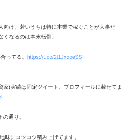
人向け。若いうちは特に本業で稼ぐことが大事だ
なくなるのは本末転倒。
が合ってる。
https://t.co/2t1JxqoeSS
投資家(実績は固定ツイート、プロフィールに載せてま
8
下の通り。
。地味にコツコツ積み上げてます。