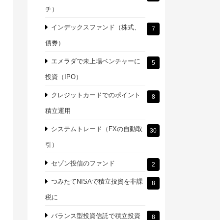
チ）
インデックスファンド（株式、
7
債券）
エメラダで未上場ベンチャーに
5
投資（IPO）
クレジットカードでのポイント
8
積立運用
システムトレード（FXの自動取
30
引）
セゾン投信のファンド
2
つみたてNISAで積立投資を非課
8
税に
バランス型投資信託で積立投資
8