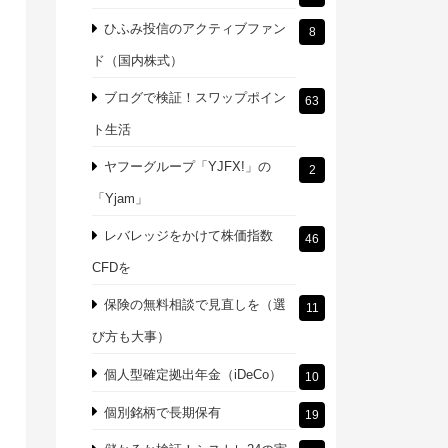
ひふみ投信のアクティブファン
8
ド（国内株式）
ブログで検証！スワップポイン
63
ト生活
ヤフーグループ「YJFX!」の
2
「Yjam」
レバレッジをかけて株価指数
46
CFDを
保険の無料相談で見直しを（選
11
び方も大事）
個人型確定拠出年金（iDeCo）
10
個別銘柄で長期保有
19