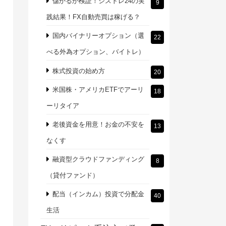
儲かるか検証！シストレ24の実
9
践結果！FX自動売買は稼げる？
国内バイナリーオプション（選
22
べる外為オプション、バイトレ）
株式投資の始め方
20
米国株・アメリカETFでアーリ
18
ーリタイア
老後資金を用意！お金の不安を
13
なくす
融資型クラウドファンディング
8
（貸付ファンド）
配当（インカム）投資で分配金
40
生活