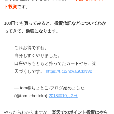
還元率を倍にしよう
ト投資
です。
手数料高い？らくらく投資のデメリ
ットは？
100円でも
買ってみると、投資信託などについてわか
【まとめ】楽天で分散投資し損・失
ってきて、勉強になります
。
敗を回避しよう
これお得ですね。
自分もすぐやりました。
口座やらもともと持ってたカードやら、楽
天づくしです。
https://t.co/hzva6CkNVo
— tom@ちょとこ-ブログ始めました
(@tom_chottoko)
2018年10月2日
やったらわかりますが、
楽天でのポイント投資はやら