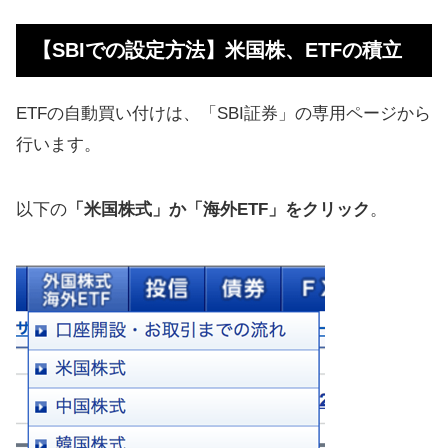
積立
【SBIでの設定方法】米国株、ETFの積立
ETFのメリット：運用コストが激安
普通の人でも過去30年間でETFを買
ETFの自動買い付けは、「SBI証券」の専用ページから
って資産が12倍に
行います。
【おすすめ米国株】高配当銘柄、
ETFまとめ
以下の
「米国株式」か「海外ETF」をクリック
。
【まとめ】楽天証券だと国内銘柄で
も手数料負けする