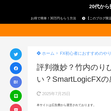
20代か
お得で簡単！30万円もらう方法
【このブログ限定
ホーム
FX初心者におすすめのや
評判微妙？竹内のり
い？SmartLogicFX
B!
2025年7月25日
本サイトは広告費から運営されております。