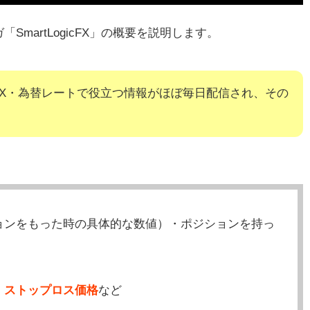
ッ
martLogicFX」の概要を説明します。
ガ
FX・為替レートで役立つ情報がほぼ毎日配信され、その
」
。
い
外
ョンをもった時の具体的な数値）・ポジションを持っ
、ストップロス価格
など