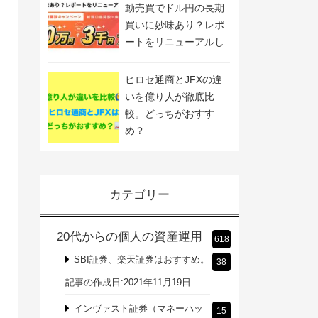
動売買でドル円の長期
買いに妙味あり？レポ
ートをリニューアルし
ました
ヒロセ通商とJFXの違
いを億り人が徹底比
較。どっちがおすす
め？
カテゴリー
20代からの個人の資産運用
618
SBI証券、楽天証券はおすすめ。
38
記事の作成日:2021年11月19日
インヴァスト証券（マネーハッ
15