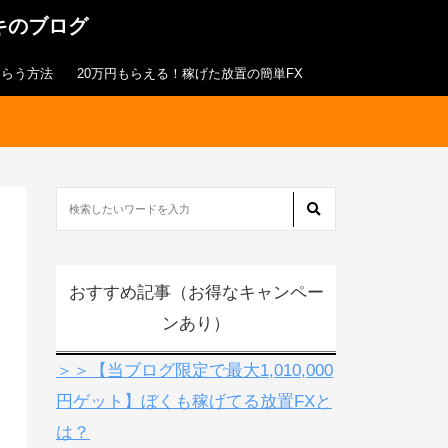
キのブログ
もらう方法
20万円もらえる！稼げた放置の簡単FX
おすすめ記事（お得なキャンペー
ンあり）
＞＞【当ブログ限定で最大1,010,000
円ゲット】ぼくも稼げてる放置FXと
は？