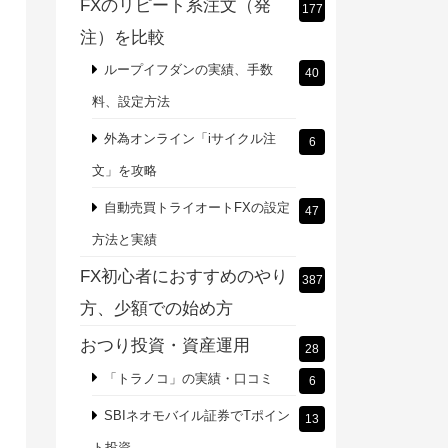
FXのリピート系注文（発
177
注）を比較
ループイフダンの実績、手数
40
料、設定方法
外為オンライン「iサイクル注
6
文」を攻略
自動売買トライオートFXの設定
47
方法と実績
FX初心者におすすめのやり
387
方、少額での始め方
おつり投資・資産運用
28
「トラノコ」の実績・口コミ
6
SBIネオモバイル証券でTポイン
13
ト投資