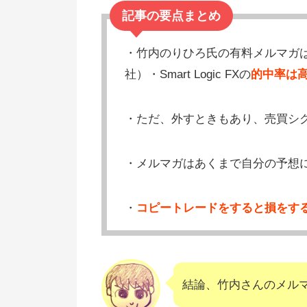
記事の要点まとめ
・竹内のりひろ氏の有料メルマガ
社）・Smart Logic FXの
的中率は
・ただ、外すときもあり、売買シ
・メルマガはあくまで自分の予想
・
コピートレードをすると損をす
結論、竹内さんのメル