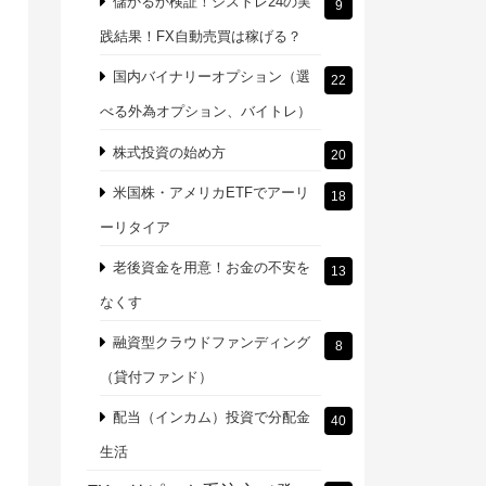
儲かるか検証！シストレ24の実
9
践結果！FX自動売買は稼げる？
国内バイナリーオプション（選
22
べる外為オプション、バイトレ）
株式投資の始め方
20
米国株・アメリカETFでアーリ
18
ーリタイア
老後資金を用意！お金の不安を
13
なくす
融資型クラウドファンディング
8
（貸付ファンド）
配当（インカム）投資で分配金
40
生活