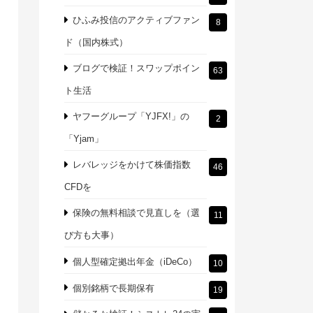
ひふみ投信のアクティブファン
8
ド（国内株式）
ブログで検証！スワップポイン
63
ト生活
ヤフーグループ「YJFX!」の
2
「Yjam」
レバレッジをかけて株価指数
46
CFDを
保険の無料相談で見直しを（選
11
び方も大事）
個人型確定拠出年金（iDeCo）
10
個別銘柄で長期保有
19