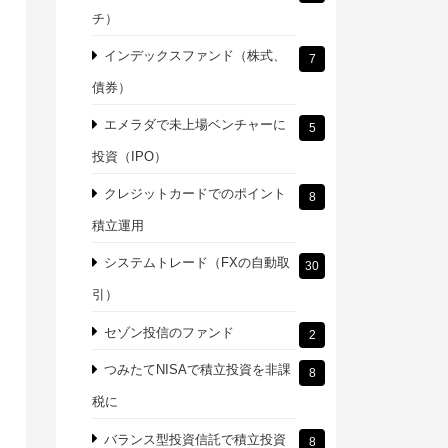
チ）
インデックスファンド（株式、
7
債券）
エメラダで未上場ベンチャーに
5
投資（IPO）
クレジットカードでのポイント
8
積立運用
システムトレード（FXの自動取
30
引）
セゾン投信のファンド
2
つみたてNISAで積立投資を非課
8
税に
バランス型投資信託で積立投資
8