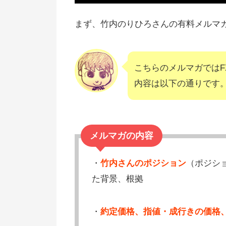
竹内典弘さんのメルマガのデメリ
ト
まず、竹内のりひろさんの有料メルマガ「S
【エフピーネット】竹内氏メルマ
の評判、口コミ
こちらのメルマガでは
有料メルマガ「スマートロジック
内容は以下の通りです
がおすすめな人
竹内氏のメルマガをおすすめしな
人
メルマガの内容
【まとめ】為替の有料メルマガは
れて微妙？
・
竹内さんのポジション
（ポジシ
た背景、根拠
・
約定価格、指値・成行きの価格