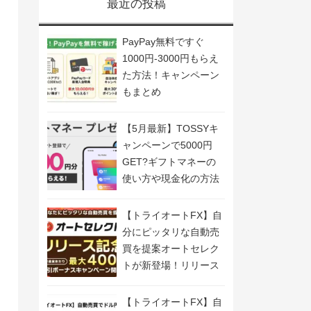
最近の投稿
PayPay無料ですぐ
1000円-3000円もらえ
た方法！キャンペーン
もまとめ
【5月最新】TOSSYキ
ャンペーンで5000円
GET?ギフトマネーの
使い方や現金化の方法
も解説
【トライオートFX】自
分にピッタリな自動売
買を提案オートセレク
トが新登場！リリース
記念キャンペーン開
催！
【トライオートFX】自