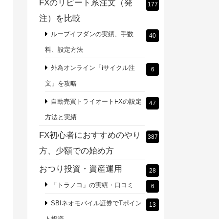
FXのリピート系注文（発
177
注）を比較
ループイフダンの実績、手数
40
料、設定方法
外為オンライン「iサイクル注
6
文」を攻略
自動売買トライオートFXの設定
47
方法と実績
FX初心者におすすめのやり
387
方、少額での始め方
おつり投資・資産運用
28
「トラノコ」の実績・口コミ
6
SBIネオモバイル証券でTポイン
13
ト投資