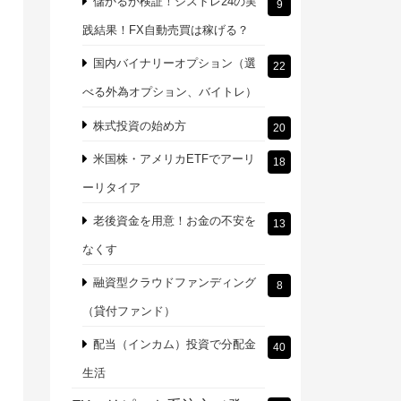
儲かるか検証！シストレ24の実
9
践結果！FX自動売買は稼げる？
国内バイナリーオプション（選
22
べる外為オプション、バイトレ）
株式投資の始め方
20
米国株・アメリカETFでアーリ
18
ーリタイア
老後資金を用意！お金の不安を
13
なくす
融資型クラウドファンディング
8
（貸付ファンド）
配当（インカム）投資で分配金
40
生活