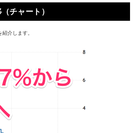
移（チャート）
説
する
を紹介します。
通し
すめ
金