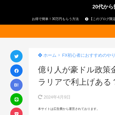
20代か
お得で簡単！30万円もらう方法
【このブログ限定
ホーム
FX初心者におすすめのや
億り人が豪ドル政策金
ラリアで利上げある
B!
2024年4月9日
本サイトは広告費から運営されております。