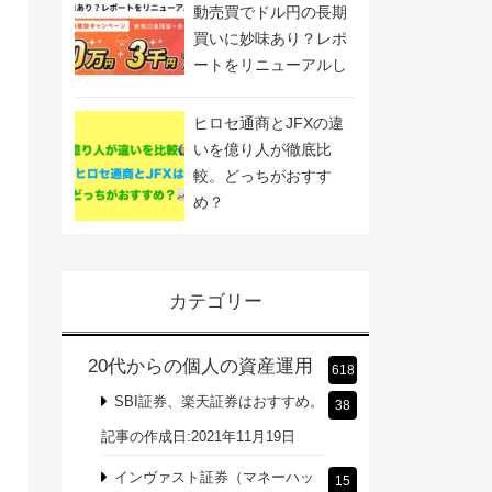
動売買でドル円の長期
買いに妙味あり？レポ
ートをリニューアルし
ました
ヒロセ通商とJFXの違
いを億り人が徹底比
較。どっちがおすす
め？
カテゴリー
20代からの個人の資産運用
618
SBI証券、楽天証券はおすすめ。
38
記事の作成日:2021年11月19日
インヴァスト証券（マネーハッ
15