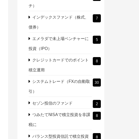
チ）
インデックスファンド（株式、
7
債券）
エメラダで未上場ベンチャーに
5
投資（IPO）
クレジットカードでのポイント
8
積立運用
システムトレード（FXの自動取
30
引）
セゾン投信のファンド
2
つみたてNISAで積立投資を非課
8
税に
バランス型投資信託で積立投資
8