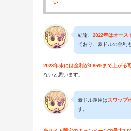
い
結論、
2022年はオー
ており、豪ドルの金利
2023年末には金利が3.85%まで上が
ないと思います。
豪ドル運用は
スワップ
す。
当サイト限定のキャンペーンで最大1,01