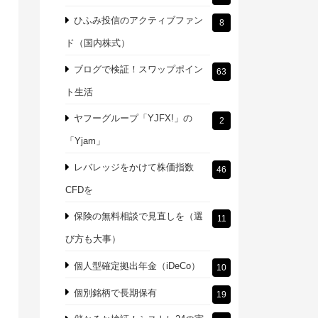
ひふみ投信のアクティブファン
8
ド（国内株式）
ブログで検証！スワップポイン
63
ト生活
ヤフーグループ「YJFX!」の
2
「Yjam」
レバレッジをかけて株価指数
46
CFDを
保険の無料相談で見直しを（選
11
び方も大事）
個人型確定拠出年金（iDeCo）
10
個別銘柄で長期保有
19