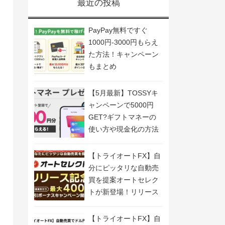
最近の投稿
PayPay無料ですぐ
1000円-3000円もらえ
た方法！キャンペーン
もまとめ
【5月最新】TOSSYキ
ャンペーンで5000円
GET?ギフトマネーの
使い方や現金化の方法
も解説
【トライオートFX】自
分にピッタリな自動売
買を提案オートセレク
トが新登場！リリース
記念キャンペーン開
催！
【トライオートFX】自