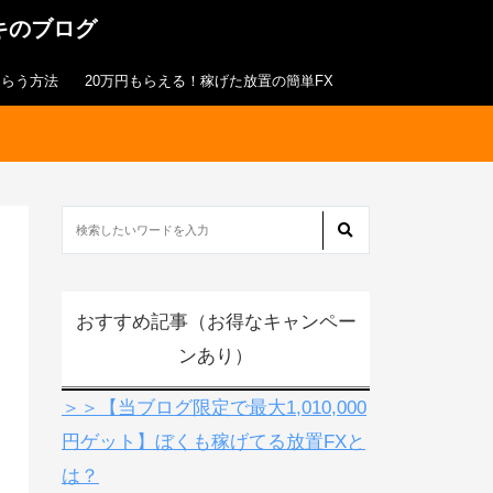
キのブログ
もらう方法
20万円もらえる！稼げた放置の簡単FX
おすすめ記事（お得なキャンペー
ンあり）
＞＞【当ブログ限定で最大1,010,000
円ゲット】ぼくも稼げてる放置FXと
は？