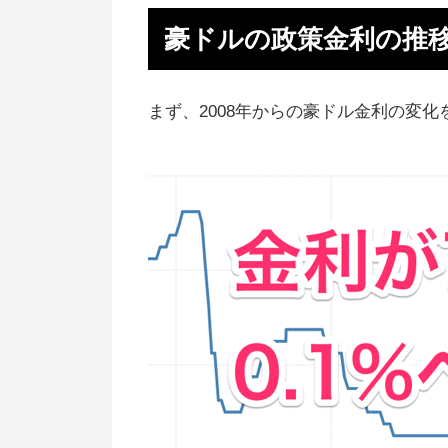
豪ドルと他国との金利差は？
豪ドルの政策金利の推
豪ドルの金利が下がった理由を解
【2023年】豪ドルの金利が上昇
まず、2008年からの豪ドル金利の変化
見通しは？
【2023年】豪ドル為替相場の見
を予想
豪ドル投資はみんなのFXがおす
【まとめ】オーストラリアの政策
利は今後上昇